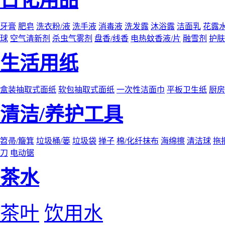
牙膏
肥皂
洗衣粉/液
洗手液
消毒液
洗发露
沐浴露
洁面乳
花露
球
空气清新剂
杀虫气雾剂
盘香/线香
电热蚊香液/片
融雪剂
护肤
生活用纸
盒装抽取式面纸
软包抽取式面纸
一次性洁面巾
平板卫生纸
厨房
清洁/养护工具
笤帚/簸箕
垃圾桶/篓
垃圾袋
掸子
棉/化纤抹布
海绵擦
清洁球
拖
刀
电动锯
茶水
茶叶
饮用水