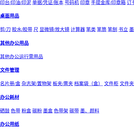
印台/印油/印泥
单据/凭证/账本
号码机
印章
手提金库/印章箱
订
桌面用品
剪/刀
胶水/胶带
尺
显微镜/放大镜
计算器
笔类
笔筒
笔刨
书立
墨
其他办公用品
其他办公运行需用品
文件管理
名片册/盒
杂志架/置物架
板夹/票夹
档案袋（盒）
文件柜
文件夹
办公耗材
硒鼓
色带
粉盒
碳粉
墨盒
色带架
碳带
墨、颜料
办公用纸