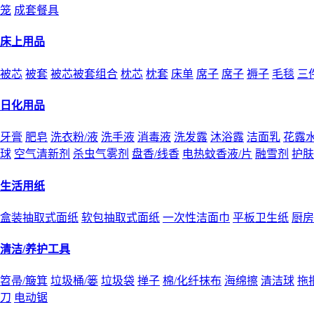
笼
成套餐具
床上用品
被芯
被套
被芯被套组合
枕芯
枕套
床单
席子
席子
褥子
毛毯
三
日化用品
牙膏
肥皂
洗衣粉/液
洗手液
消毒液
洗发露
沐浴露
洁面乳
花露
球
空气清新剂
杀虫气雾剂
盘香/线香
电热蚊香液/片
融雪剂
护肤
生活用纸
盒装抽取式面纸
软包抽取式面纸
一次性洁面巾
平板卫生纸
厨房
清洁/养护工具
笤帚/簸箕
垃圾桶/篓
垃圾袋
掸子
棉/化纤抹布
海绵擦
清洁球
拖
刀
电动锯