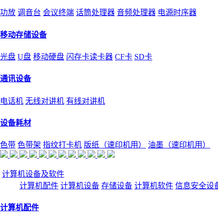
功放
调音台
会议终端
话筒处理器
音频处理器
电源时序器
移动存储设备
光盘
U盘
移动硬盘
闪存卡读卡器
CF卡
SD卡
通讯设备
电话机
无线对讲机
有线对讲机
设备耗材
色带
色带架
指纹打卡机
版纸（速印机用）
油墨（速印机用）
计算机设备及软件
计算机配件
计算机设备
存储设备
计算机软件
信息安全设
计算机配件