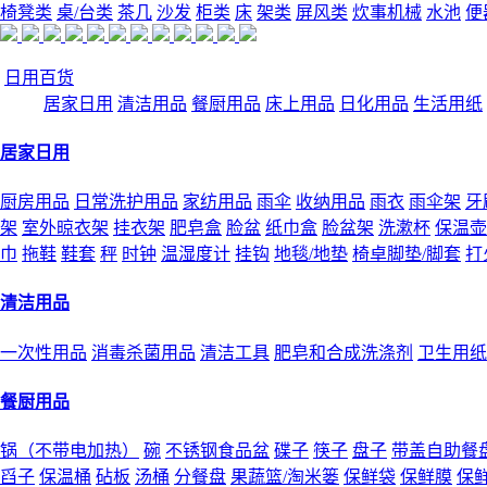
椅凳类
桌/台类
茶几
沙发
柜类
床
架类
屏风类
炊事机械
水池
便
日用百货
居家日用
清洁用品
餐厨用品
床上用品
日化用品
生活用纸
居家日用
厨房用品
日常洗护用品
家纺用品
雨伞
收纳用品
雨衣
雨伞架
牙
架
室外晾衣架
挂衣架
肥皂盒
脸盆
纸巾盒
脸盆架
洗漱杯
保温壶
巾
拖鞋
鞋套
秤
时钟
温湿度计
挂钩
地毯/地垫
椅卓脚垫/脚套
打
清洁用品
一次性用品
消毒杀菌用品
清洁工具
肥皂和合成洗涤剂
卫生用纸
餐厨用品
锅（不带电加热）
碗
不锈钢食品盆
碟子
筷子
盘子
带盖自助餐
舀子
保温桶
砧板
汤桶
分餐盘
果蔬篮/淘米篓
保鲜袋
保鲜膜
保