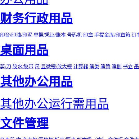
财务行政用品
印台/印油/印泥
单据/凭证/账本
号码机
印章
手提金库/印章箱
订
桌面用品
剪/刀
胶水/胶带
尺
显微镜/放大镜
计算器
笔类
笔筒
笔刨
书立
墨
其他办公用品
其他办公运行需用品
文件管理