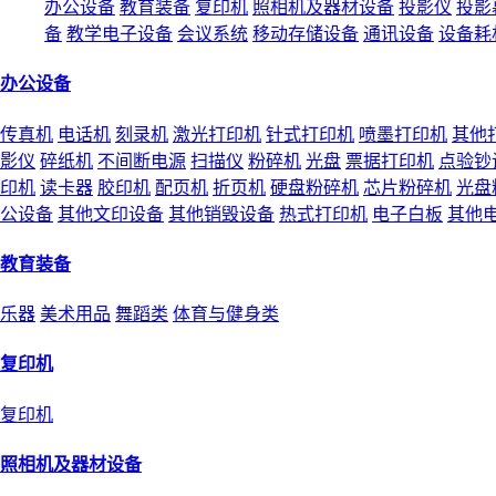
办公设备
教育装备
复印机
照相机及器材设备
投影仪
投影
备
教学电子设备
会议系统
移动存储设备
通讯设备
设备耗
办公设备
传真机
电话机
刻录机
激光打印机
针式打印机
喷墨打印机
其他
影仪
碎纸机
不间断电源
扫描仪
粉碎机
光盘
票据打印机
点验钞
印机
读卡器
胶印机
配页机
折页机
硬盘粉碎机
芯片粉碎机
光盘
公设备
其他文印设备
其他销毁设备
热式打印机
电子白板
其他
教育装备
乐器
美术用品
舞蹈类
体育与健身类
复印机
复印机
照相机及器材设备