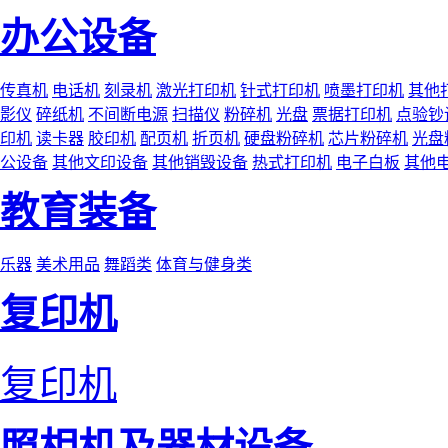
办公设备
传真机
电话机
刻录机
激光打印机
针式打印机
喷墨打印机
其他
影仪
碎纸机
不间断电源
扫描仪
粉碎机
光盘
票据打印机
点验钞
印机
读卡器
胶印机
配页机
折页机
硬盘粉碎机
芯片粉碎机
光盘
公设备
其他文印设备
其他销毁设备
热式打印机
电子白板
其他
教育装备
乐器
美术用品
舞蹈类
体育与健身类
复印机
复印机
照相机及器材设备