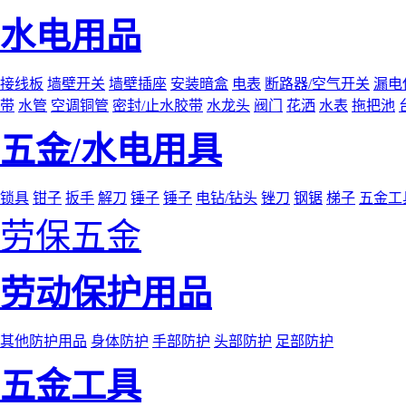
水电用品
接线板
墙壁开关
墙壁插座
安装暗盒
电表
断路器/空气开关
漏电
带
水管
空调铜管
密封/止水胶带
水龙头
阀门
花洒
水表
拖把池
五金/水电用具
锁具
钳子
扳手
解刀
锤子
锤子
电钻/钻头
锉刀
钢锯
梯子
五金工
劳保五金
劳动保护用品
其他防护用品
身体防护
手部防护
头部防护
足部防护
五金工具