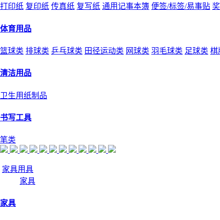
打印纸
复印纸
传真纸
复写纸
通用记事本簿
便签/标签/易事贴
奖
体育用品
篮球类
排球类
乒乓球类
田径运动类
网球类
羽毛球类
足球类
棋
清洁用品
卫生用纸制品
书写工具
笔类
家具用具
家具
家具