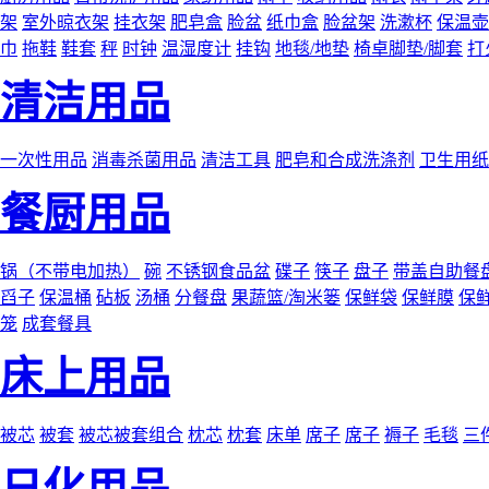
架
室外晾衣架
挂衣架
肥皂盒
脸盆
纸巾盒
脸盆架
洗漱杯
保温壶
巾
拖鞋
鞋套
秤
时钟
温湿度计
挂钩
地毯/地垫
椅卓脚垫/脚套
打
清洁用品
一次性用品
消毒杀菌用品
清洁工具
肥皂和合成洗涤剂
卫生用纸
餐厨用品
锅（不带电加热）
碗
不锈钢食品盆
碟子
筷子
盘子
带盖自助餐
舀子
保温桶
砧板
汤桶
分餐盘
果蔬篮/淘米篓
保鲜袋
保鲜膜
保
笼
成套餐具
床上用品
被芯
被套
被芯被套组合
枕芯
枕套
床单
席子
席子
褥子
毛毯
三
日化用品