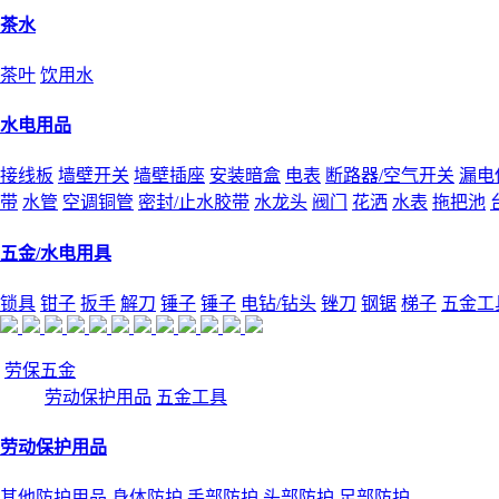
茶水
茶叶
饮用水
水电用品
接线板
墙壁开关
墙壁插座
安装暗盒
电表
断路器/空气开关
漏电
带
水管
空调铜管
密封/止水胶带
水龙头
阀门
花洒
水表
拖把池
五金/水电用具
锁具
钳子
扳手
解刀
锤子
锤子
电钻/钻头
锉刀
钢锯
梯子
五金工
劳保五金
劳动保护用品
五金工具
劳动保护用品
其他防护用品
身体防护
手部防护
头部防护
足部防护