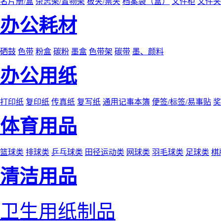
名片册/盒
杂志架/置物架
板夹/票夹
档案袋（盒）
文件柜
文件夹
办公耗材
硒鼓
色带
粉盒
碳粉
墨盒
色带架
碳带
墨、颜料
办公用纸
打印纸
复印纸
传真纸
复写纸
通用记事本簿
便签/标签/易事贴
奖
体育用品
篮球类
排球类
乒乓球类
田径运动类
网球类
羽毛球类
足球类
棋
清洁用品
卫生用纸制品