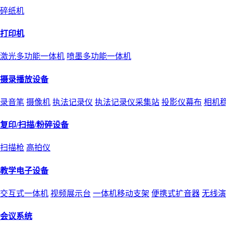
碎纸机
打印机
激光多功能一体机
喷墨多功能一体机
摄录播放设备
录音笔
摄像机
执法记录仪
执法记录仪采集站
投影仪幕布
相机
复印/扫描/粉碎设备
扫描枪
高拍仪
教学电子设备
交互式一体机
视频展示台
一体机移动支架
便携式扩音器
无线演
会议系统