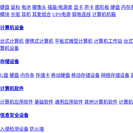
键盘
鼠标
电池
摄像头
插座/电源类
显卡
声卡
图形板
硬盘
内存
模块
光驱
耳机
耳麦组合
UPS电源
弱电连线
计算机机箱
计算机设备
台式计算机
便携式计算机
平板式微型计算机
计算机工作站
台式
算机设备
存储设备
U盘
硬盘
内存条
存储卡
移动硬盘
移动存储设备
网络存储设备
计算机软件
计算机应用软件
基础软件
通用应用软件
其他计算机软件
计算机
信息安全设备
入侵检测设备
防火墙