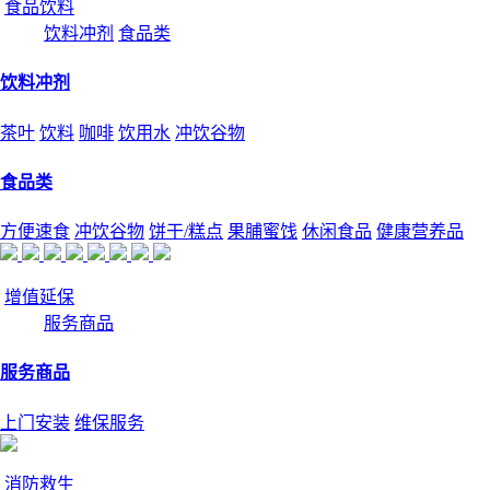
食品饮料
饮料冲剂
食品类
饮料冲剂
茶叶
饮料
咖啡
饮用水
冲饮谷物
食品类
方便速食
冲饮谷物
饼干/糕点
果脯蜜饯
休闲食品
健康营养品
增值延保
服务商品
服务商品
上门安装
维保服务
消防救生