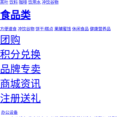
茶叶
饮料
咖啡
饮用水
冲饮谷物
食品类
方便速食
冲饮谷物
饼干/糕点
果脯蜜饯
休闲食品
健康营养品
团购
积分兑换
品牌专卖
商城资讯
注册送礼
办公设备