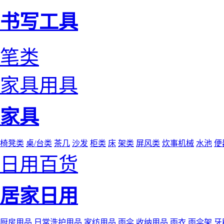
书写工具
笔类
家具用具
家具
椅凳类
桌/台类
茶几
沙发
柜类
床
架类
屏风类
炊事机械
水池
便
日用百货
居家日用
厨房用品
日常洗护用品
家纺用品
雨伞
收纳用品
雨衣
雨伞架
牙