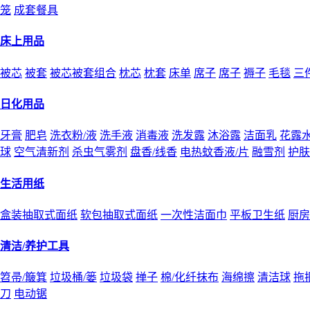
笼
成套餐具
床上用品
被芯
被套
被芯被套组合
枕芯
枕套
床单
席子
席子
褥子
毛毯
三
日化用品
牙膏
肥皂
洗衣粉/液
洗手液
消毒液
洗发露
沐浴露
洁面乳
花露
球
空气清新剂
杀虫气雾剂
盘香/线香
电热蚊香液/片
融雪剂
护肤
生活用纸
盒装抽取式面纸
软包抽取式面纸
一次性洁面巾
平板卫生纸
厨房
清洁/养护工具
笤帚/簸箕
垃圾桶/篓
垃圾袋
掸子
棉/化纤抹布
海绵擦
清洁球
拖
刀
电动锯