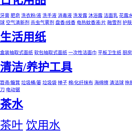
牙膏
肥皂
洗衣粉/液
洗手液
消毒液
洗发露
沐浴露
洁面乳
花露
球
空气清新剂
杀虫气雾剂
盘香/线香
电热蚊香液/片
融雪剂
护肤
生活用纸
盒装抽取式面纸
软包抽取式面纸
一次性洁面巾
平板卫生纸
厨房
清洁/养护工具
笤帚/簸箕
垃圾桶/篓
垃圾袋
掸子
棉/化纤抹布
海绵擦
清洁球
拖
刀
电动锯
茶水
茶叶
饮用水