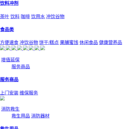
饮料冲剂
茶叶
饮料
咖啡
饮用水
冲饮谷物
食品类
方便速食
冲饮谷物
饼干/糕点
果脯蜜饯
休闲食品
健康营养品
增值延保
服务商品
服务商品
上门安装
维保服务
消防救生
救生用品
消防器材
救生用品