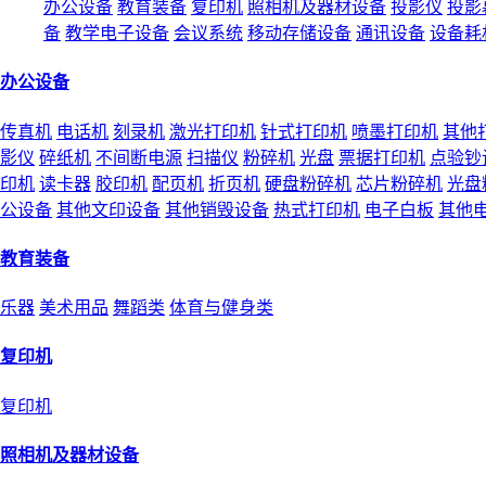
办公设备
教育装备
复印机
照相机及器材设备
投影仪
投影
备
教学电子设备
会议系统
移动存储设备
通讯设备
设备耗
办公设备
传真机
电话机
刻录机
激光打印机
针式打印机
喷墨打印机
其他
影仪
碎纸机
不间断电源
扫描仪
粉碎机
光盘
票据打印机
点验钞
印机
读卡器
胶印机
配页机
折页机
硬盘粉碎机
芯片粉碎机
光盘
公设备
其他文印设备
其他销毁设备
热式打印机
电子白板
其他
教育装备
乐器
美术用品
舞蹈类
体育与健身类
复印机
复印机
照相机及器材设备