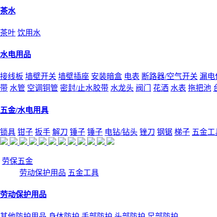
茶水
茶叶
饮用水
水电用品
接线板
墙壁开关
墙壁插座
安装暗盒
电表
断路器/空气开关
漏电
带
水管
空调铜管
密封/止水胶带
水龙头
阀门
花洒
水表
拖把池
五金/水电用具
锁具
钳子
扳手
解刀
锤子
锤子
电钻/钻头
锉刀
钢锯
梯子
五金工
劳保五金
劳动保护用品
五金工具
劳动保护用品
其他防护用品
身体防护
手部防护
头部防护
足部防护