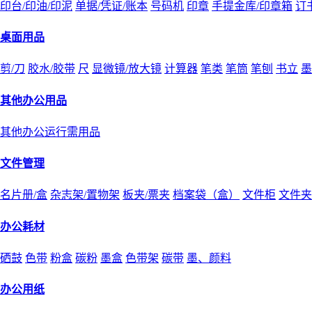
印台/印油/印泥
单据/凭证/账本
号码机
印章
手提金库/印章箱
订
桌面用品
剪/刀
胶水/胶带
尺
显微镜/放大镜
计算器
笔类
笔筒
笔刨
书立
墨
其他办公用品
其他办公运行需用品
文件管理
名片册/盒
杂志架/置物架
板夹/票夹
档案袋（盒）
文件柜
文件夹
办公耗材
硒鼓
色带
粉盒
碳粉
墨盒
色带架
碳带
墨、颜料
办公用纸