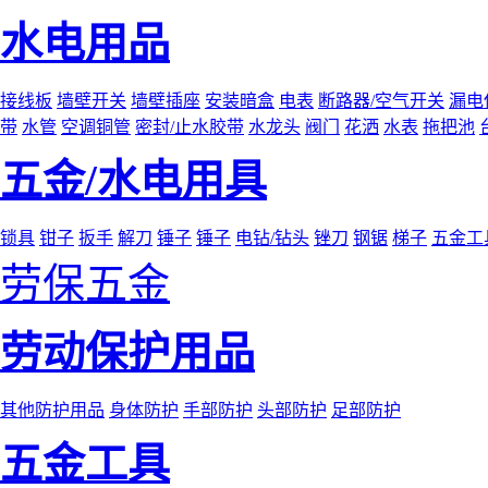
水电用品
接线板
墙壁开关
墙壁插座
安装暗盒
电表
断路器/空气开关
漏电
带
水管
空调铜管
密封/止水胶带
水龙头
阀门
花洒
水表
拖把池
五金/水电用具
锁具
钳子
扳手
解刀
锤子
锤子
电钻/钻头
锉刀
钢锯
梯子
五金工
劳保五金
劳动保护用品
其他防护用品
身体防护
手部防护
头部防护
足部防护
五金工具