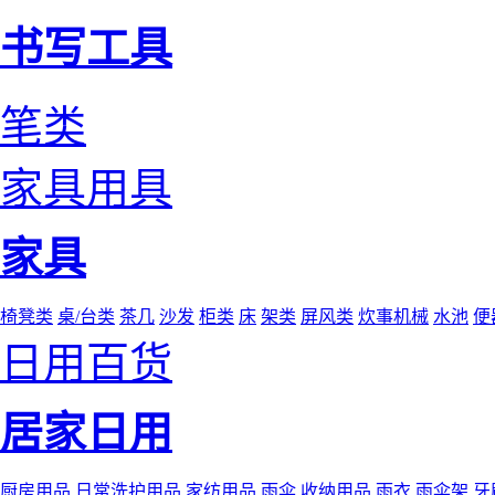
书写工具
笔类
家具用具
家具
椅凳类
桌/台类
茶几
沙发
柜类
床
架类
屏风类
炊事机械
水池
便
日用百货
居家日用
厨房用品
日常洗护用品
家纺用品
雨伞
收纳用品
雨衣
雨伞架
牙