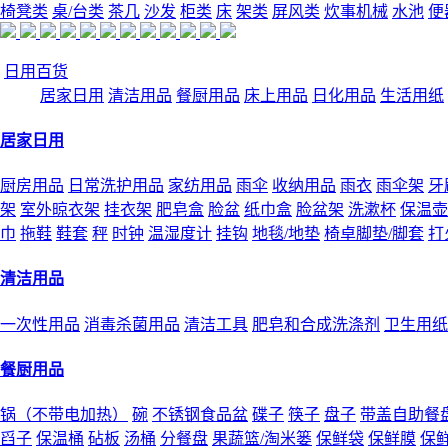
椅凳类
桌/台类
茶几
沙发
柜类
床
架类
屏风类
炊事机械
水池
便
日用百货
居家日用
清洁用品
餐厨用品
床上用品
日化用品
生活用纸
居家日用
厨房用品
日常洗护用品
家纺用品
雨伞
收纳用品
雨衣
雨伞架
牙
架
室外晾衣架
挂衣架
肥皂盒
脸盆
纸巾盒
脸盆架
洗漱杯
保温壶
巾
拖鞋
鞋套
秤
时钟
温湿度计
挂钩
地毯/地垫
椅卓脚垫/脚套
打
清洁用品
一次性用品
消毒杀菌用品
清洁工具
肥皂和合成洗涤剂
卫生用纸
餐厨用品
锅（不带电加热）
碗
不锈钢食品盆
碟子
筷子
盘子
带盖自助餐
舀子
保温桶
砧板
汤桶
分餐盘
果蔬篮/淘米篓
保鲜袋
保鲜膜
保