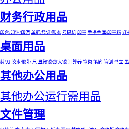
财务行政用品
印台/印油/印泥
单据/凭证/账本
号码机
印章
手提金库/印章箱
订
桌面用品
剪/刀
胶水/胶带
尺
显微镜/放大镜
计算器
笔类
笔筒
笔刨
书立
墨
其他办公用品
其他办公运行需用品
文件管理