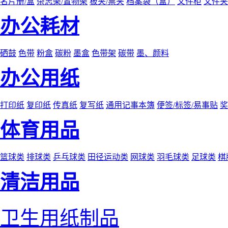
名片册/盒
杂志架/置物架
板夹/票夹
档案袋（盒）
文件柜
文件夹
办公耗材
硒鼓
色带
粉盒
碳粉
墨盒
色带架
碳带
墨、颜料
办公用纸
打印纸
复印纸
传真纸
复写纸
通用记事本簿
便签/标签/易事贴
奖
体育用品
篮球类
排球类
乒乓球类
田径运动类
网球类
羽毛球类
足球类
棋
清洁用品
卫生用纸制品