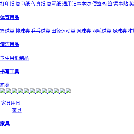
打印纸
复印纸
传真纸
复写纸
通用记事本簿
便签/标签/易事贴
奖
体育用品
篮球类
排球类
乒乓球类
田径运动类
网球类
羽毛球类
足球类
棋
清洁用品
卫生用纸制品
书写工具
笔类
家具用具
家具
家具