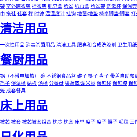
架
室外晾衣架
挂衣架
肥皂盒
脸盆
纸巾盒
脸盆架
洗漱杯
保温壶
巾
拖鞋
鞋套
秤
时钟
温湿度计
挂钩
地毯/地垫
椅卓脚垫/脚套
打
清洁用品
一次性用品
消毒杀菌用品
清洁工具
肥皂和合成洗涤剂
卫生用纸
餐厨用品
锅（不带电加热）
碗
不锈钢食品盆
碟子
筷子
盘子
带盖自助餐
舀子
保温桶
砧板
汤桶
分餐盘
果蔬篮/淘米篓
保鲜袋
保鲜膜
保
笼
成套餐具
床上用品
被芯
被套
被芯被套组合
枕芯
枕套
床单
席子
席子
褥子
毛毯
三
日化用品