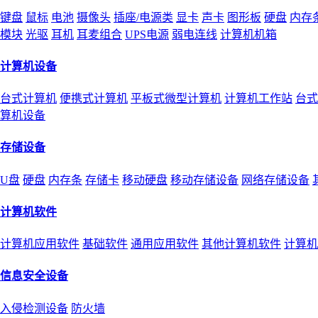
键盘
鼠标
电池
摄像头
插座/电源类
显卡
声卡
图形板
硬盘
内存
模块
光驱
耳机
耳麦组合
UPS电源
弱电连线
计算机机箱
计算机设备
台式计算机
便携式计算机
平板式微型计算机
计算机工作站
台式
算机设备
存储设备
U盘
硬盘
内存条
存储卡
移动硬盘
移动存储设备
网络存储设备
计算机软件
计算机应用软件
基础软件
通用应用软件
其他计算机软件
计算机
信息安全设备
入侵检测设备
防火墙