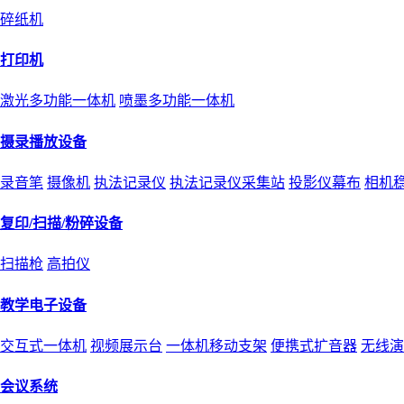
碎纸机
打印机
激光多功能一体机
喷墨多功能一体机
摄录播放设备
录音笔
摄像机
执法记录仪
执法记录仪采集站
投影仪幕布
相机
复印/扫描/粉碎设备
扫描枪
高拍仪
教学电子设备
交互式一体机
视频展示台
一体机移动支架
便携式扩音器
无线演
会议系统