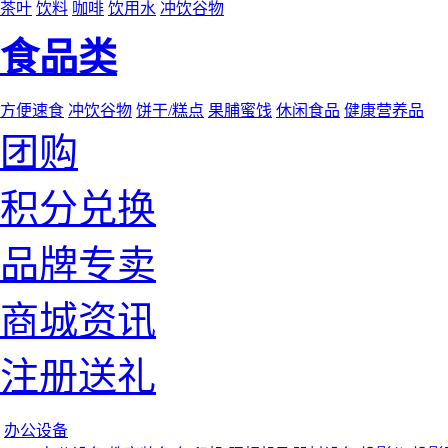
茶叶
饮料
咖啡
饮用水
冲饮谷物
食品类
方便速食
冲饮谷物
饼干/糕点
果脯蜜饯
休闲食品
健康营养品
团购
积分兑换
品牌专卖
商城资讯
注册送礼
办公设备