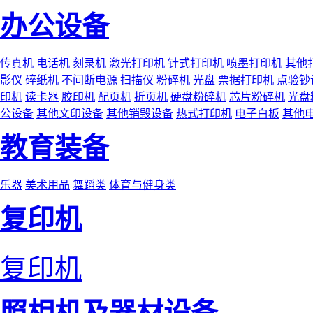
办公设备
传真机
电话机
刻录机
激光打印机
针式打印机
喷墨打印机
其他
影仪
碎纸机
不间断电源
扫描仪
粉碎机
光盘
票据打印机
点验钞
印机
读卡器
胶印机
配页机
折页机
硬盘粉碎机
芯片粉碎机
光盘
公设备
其他文印设备
其他销毁设备
热式打印机
电子白板
其他
教育装备
乐器
美术用品
舞蹈类
体育与健身类
复印机
复印机
照相机及器材设备