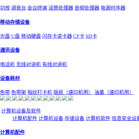
功放
调音台
会议终端
话筒处理器
音频处理器
电源时序器
移动存储设备
光盘
U盘
移动硬盘
闪存卡读卡器
CF卡
SD卡
通讯设备
电话机
无线对讲机
有线对讲机
设备耗材
色带
色带架
指纹打卡机
版纸（速印机用）
油墨（速印机用）
计算机设备及软件
计算机配件
计算机设备
存储设备
计算机软件
信息安全设
计算机配件