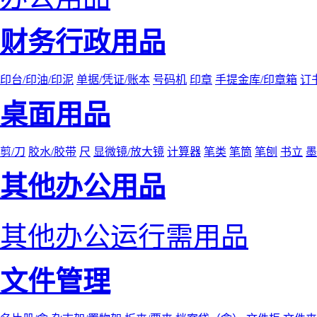
财务行政用品
印台/印油/印泥
单据/凭证/账本
号码机
印章
手提金库/印章箱
订
桌面用品
剪/刀
胶水/胶带
尺
显微镜/放大镜
计算器
笔类
笔筒
笔刨
书立
墨
其他办公用品
其他办公运行需用品
文件管理