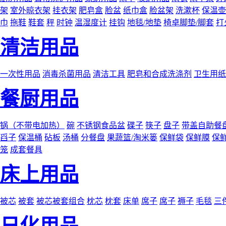
架
室外晾衣架
挂衣架
肥皂盒
脸盆
纸巾盒
脸盆架
洗漱杯
保温壶
巾
拖鞋
鞋套
秤
时钟
温湿度计
挂钩
地毯/地垫
椅卓脚垫/脚套
打
清洁用品
一次性用品
消毒杀菌用品
清洁工具
肥皂和合成洗涤剂
卫生用纸
餐厨用品
锅（不带电加热）
碗
不锈钢食品盆
碟子
筷子
盘子
带盖自助餐
舀子
保温桶
砧板
汤桶
分餐盘
果蔬篮/淘米篓
保鲜袋
保鲜膜
保
笼
成套餐具
床上用品
被芯
被套
被芯被套组合
枕芯
枕套
床单
席子
席子
褥子
毛毯
三
日化用品