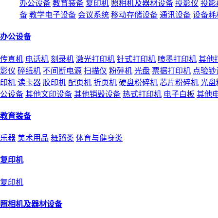
办公设备
教育装备
复印机
照相机及器材设备
投影仪
投影
备
教学电子设备
会议系统
移动存储设备
通讯设备
设备耗
办公设备
传真机
电话机
刻录机
激光打印机
针式打印机
喷墨打印机
其他
影仪
碎纸机
不间断电源
扫描仪
粉碎机
光盘
票据打印机
点验钞
印机
读卡器
胶印机
配页机
折页机
硬盘粉碎机
芯片粉碎机
光盘
公设备
其他文印设备
其他销毁设备
热式打印机
电子白板
其他
教育装备
乐器
美术用品
舞蹈类
体育与健身类
复印机
复印机
照相机及器材设备