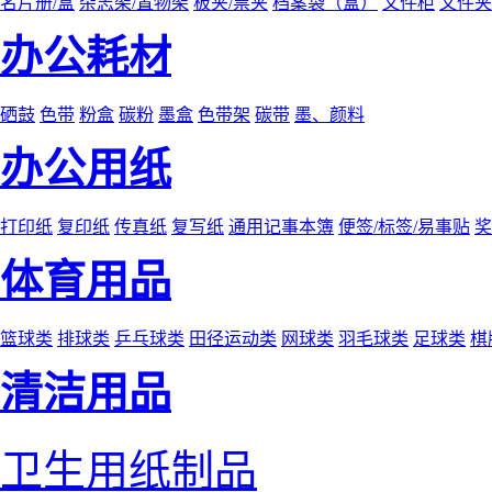
名片册/盒
杂志架/置物架
板夹/票夹
档案袋（盒）
文件柜
文件夹
办公耗材
硒鼓
色带
粉盒
碳粉
墨盒
色带架
碳带
墨、颜料
办公用纸
打印纸
复印纸
传真纸
复写纸
通用记事本簿
便签/标签/易事贴
奖
体育用品
篮球类
排球类
乒乓球类
田径运动类
网球类
羽毛球类
足球类
棋
清洁用品
卫生用纸制品