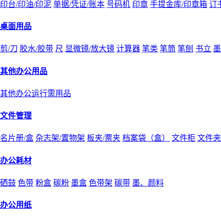
印台/印油/印泥
单据/凭证/账本
号码机
印章
手提金库/印章箱
订
桌面用品
剪/刀
胶水/胶带
尺
显微镜/放大镜
计算器
笔类
笔筒
笔刨
书立
墨
其他办公用品
其他办公运行需用品
文件管理
名片册/盒
杂志架/置物架
板夹/票夹
档案袋（盒）
文件柜
文件夹
办公耗材
硒鼓
色带
粉盒
碳粉
墨盒
色带架
碳带
墨、颜料
办公用纸