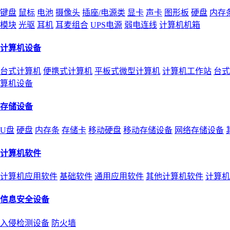
键盘
鼠标
电池
摄像头
插座/电源类
显卡
声卡
图形板
硬盘
内存
模块
光驱
耳机
耳麦组合
UPS电源
弱电连线
计算机机箱
计算机设备
台式计算机
便携式计算机
平板式微型计算机
计算机工作站
台式
算机设备
存储设备
U盘
硬盘
内存条
存储卡
移动硬盘
移动存储设备
网络存储设备
计算机软件
计算机应用软件
基础软件
通用应用软件
其他计算机软件
计算机
信息安全设备
入侵检测设备
防火墙