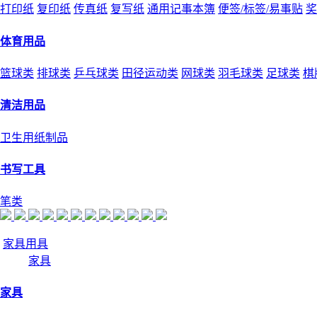
打印纸
复印纸
传真纸
复写纸
通用记事本簿
便签/标签/易事贴
奖
体育用品
篮球类
排球类
乒乓球类
田径运动类
网球类
羽毛球类
足球类
棋
清洁用品
卫生用纸制品
书写工具
笔类
家具用具
家具
家具