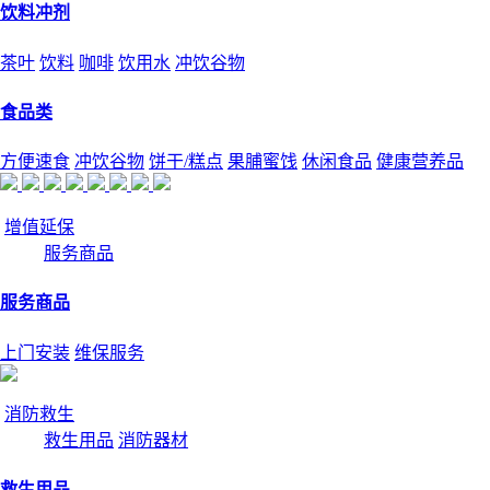
饮料冲剂
茶叶
饮料
咖啡
饮用水
冲饮谷物
食品类
方便速食
冲饮谷物
饼干/糕点
果脯蜜饯
休闲食品
健康营养品
增值延保
服务商品
服务商品
上门安装
维保服务
消防救生
救生用品
消防器材
救生用品