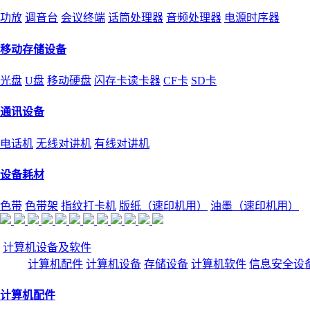
功放
调音台
会议终端
话筒处理器
音频处理器
电源时序器
移动存储设备
光盘
U盘
移动硬盘
闪存卡读卡器
CF卡
SD卡
通讯设备
电话机
无线对讲机
有线对讲机
设备耗材
色带
色带架
指纹打卡机
版纸（速印机用）
油墨（速印机用）
计算机设备及软件
计算机配件
计算机设备
存储设备
计算机软件
信息安全设
计算机配件