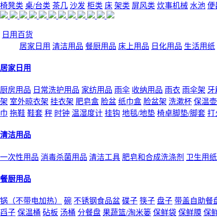
椅凳类
桌/台类
茶几
沙发
柜类
床
架类
屏风类
炊事机械
水池
便
日用百货
居家日用
清洁用品
餐厨用品
床上用品
日化用品
生活用纸
居家日用
厨房用品
日常洗护用品
家纺用品
雨伞
收纳用品
雨衣
雨伞架
牙
架
室外晾衣架
挂衣架
肥皂盒
脸盆
纸巾盒
脸盆架
洗漱杯
保温壶
巾
拖鞋
鞋套
秤
时钟
温湿度计
挂钩
地毯/地垫
椅卓脚垫/脚套
打
清洁用品
一次性用品
消毒杀菌用品
清洁工具
肥皂和合成洗涤剂
卫生用纸
餐厨用品
锅（不带电加热）
碗
不锈钢食品盆
碟子
筷子
盘子
带盖自助餐
舀子
保温桶
砧板
汤桶
分餐盘
果蔬篮/淘米篓
保鲜袋
保鲜膜
保