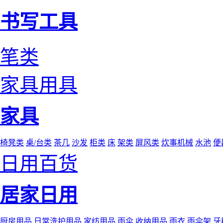
书写工具
笔类
家具用具
家具
椅凳类
桌/台类
茶几
沙发
柜类
床
架类
屏风类
炊事机械
水池
便
日用百货
居家日用
厨房用品
日常洗护用品
家纺用品
雨伞
收纳用品
雨衣
雨伞架
牙