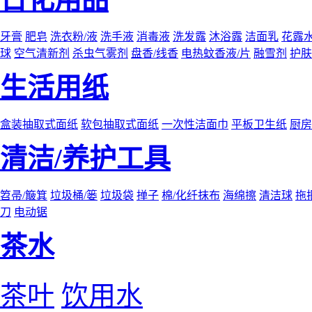
牙膏
肥皂
洗衣粉/液
洗手液
消毒液
洗发露
沐浴露
洁面乳
花露
球
空气清新剂
杀虫气雾剂
盘香/线香
电热蚊香液/片
融雪剂
护肤
生活用纸
盒装抽取式面纸
软包抽取式面纸
一次性洁面巾
平板卫生纸
厨房
清洁/养护工具
笤帚/簸箕
垃圾桶/篓
垃圾袋
掸子
棉/化纤抹布
海绵擦
清洁球
拖
刀
电动锯
茶水
茶叶
饮用水