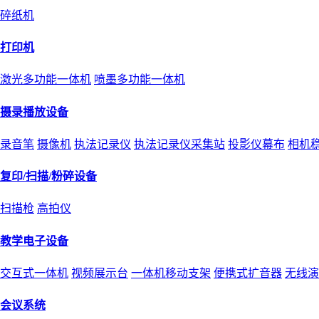
碎纸机
打印机
激光多功能一体机
喷墨多功能一体机
摄录播放设备
录音笔
摄像机
执法记录仪
执法记录仪采集站
投影仪幕布
相机
复印/扫描/粉碎设备
扫描枪
高拍仪
教学电子设备
交互式一体机
视频展示台
一体机移动支架
便携式扩音器
无线演
会议系统