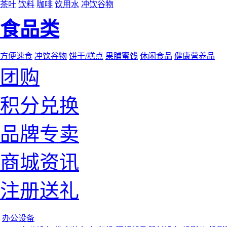
茶叶
饮料
咖啡
饮用水
冲饮谷物
食品类
方便速食
冲饮谷物
饼干/糕点
果脯蜜饯
休闲食品
健康营养品
团购
积分兑换
品牌专卖
商城资讯
注册送礼
办公设备