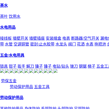
茶水
茶叶
饮用水
水电用品
接线板
墙壁开关
墙壁插座
安装暗盒
电表
断路器/空气开关
漏电
带
水管
空调铜管
密封/止水胶带
水龙头
阀门
花洒
水表
拖把池
五金/水电用具
锁具
钳子
扳手
解刀
锤子
锤子
电钻/钻头
锉刀
钢锯
梯子
五金工
劳保五金
劳动保护用品
五金工具
劳动保护用品
其他防护用品
身体防护
手部防护
头部防护
足部防护