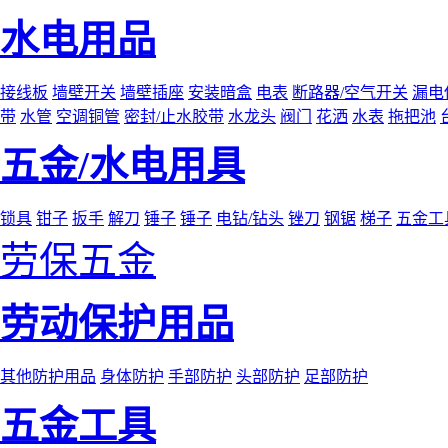
水电用品
接线板
墙壁开关
墙壁插座
安装暗盒
电表
断路器/空气开关
漏电
带
水管
空调铜管
密封/止水胶带
水龙头
阀门
花洒
水表
拖把池
五金/水电用具
锁具
钳子
扳手
解刀
锤子
锤子
电钻/钻头
锉刀
钢锯
梯子
五金工
劳保五金
劳动保护用品
其他防护用品
身体防护
手部防护
头部防护
足部防护
五金工具