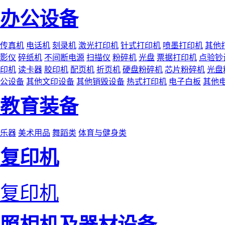
办公设备
传真机
电话机
刻录机
激光打印机
针式打印机
喷墨打印机
其他
影仪
碎纸机
不间断电源
扫描仪
粉碎机
光盘
票据打印机
点验钞
印机
读卡器
胶印机
配页机
折页机
硬盘粉碎机
芯片粉碎机
光盘
公设备
其他文印设备
其他销毁设备
热式打印机
电子白板
其他
教育装备
乐器
美术用品
舞蹈类
体育与健身类
复印机
复印机
照相机及器材设备