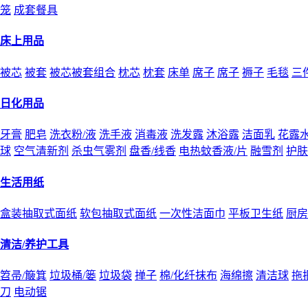
笼
成套餐具
床上用品
被芯
被套
被芯被套组合
枕芯
枕套
床单
席子
席子
褥子
毛毯
三
日化用品
牙膏
肥皂
洗衣粉/液
洗手液
消毒液
洗发露
沐浴露
洁面乳
花露
球
空气清新剂
杀虫气雾剂
盘香/线香
电热蚊香液/片
融雪剂
护肤
生活用纸
盒装抽取式面纸
软包抽取式面纸
一次性洁面巾
平板卫生纸
厨房
清洁/养护工具
笤帚/簸箕
垃圾桶/篓
垃圾袋
掸子
棉/化纤抹布
海绵擦
清洁球
拖
刀
电动锯