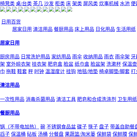
椅凳类
桌/台类
茶几
沙发
柜类
床
架类
屏风类
炊事机械
水池
便
日用百货
居家日用
清洁用品
餐厨用品
床上用品
日化用品
生活用纸
居家日用
厨房用品
日常洗护用品
家纺用品
雨伞
收纳用品
雨衣
雨伞架
牙
架
室外晾衣架
挂衣架
肥皂盒
脸盆
纸巾盒
脸盆架
洗漱杯
保温壶
巾
拖鞋
鞋套
秤
时钟
温湿度计
挂钩
地毯/地垫
椅卓脚垫/脚套
打
清洁用品
一次性用品
消毒杀菌用品
清洁工具
肥皂和合成洗涤剂
卫生用纸
餐厨用品
锅（不带电加热）
碗
不锈钢食品盆
碟子
筷子
盘子
带盖自助餐
舀子
保温桶
砧板
汤桶
分餐盘
果蔬篮/淘米篓
保鲜袋
保鲜膜
保