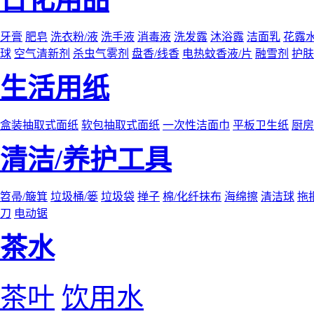
牙膏
肥皂
洗衣粉/液
洗手液
消毒液
洗发露
沐浴露
洁面乳
花露
球
空气清新剂
杀虫气雾剂
盘香/线香
电热蚊香液/片
融雪剂
护肤
生活用纸
盒装抽取式面纸
软包抽取式面纸
一次性洁面巾
平板卫生纸
厨房
清洁/养护工具
笤帚/簸箕
垃圾桶/篓
垃圾袋
掸子
棉/化纤抹布
海绵擦
清洁球
拖
刀
电动锯
茶水
茶叶
饮用水