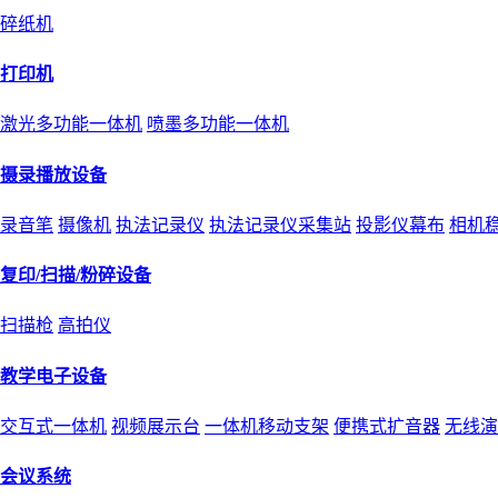
碎纸机
打印机
激光多功能一体机
喷墨多功能一体机
摄录播放设备
录音笔
摄像机
执法记录仪
执法记录仪采集站
投影仪幕布
相机
复印/扫描/粉碎设备
扫描枪
高拍仪
教学电子设备
交互式一体机
视频展示台
一体机移动支架
便携式扩音器
无线演
会议系统