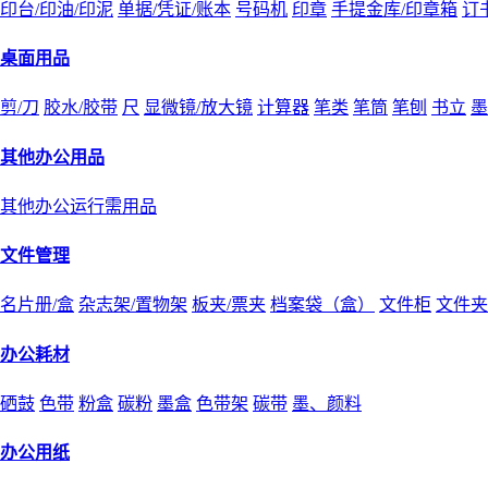
印台/印油/印泥
单据/凭证/账本
号码机
印章
手提金库/印章箱
订
桌面用品
剪/刀
胶水/胶带
尺
显微镜/放大镜
计算器
笔类
笔筒
笔刨
书立
墨
其他办公用品
其他办公运行需用品
文件管理
名片册/盒
杂志架/置物架
板夹/票夹
档案袋（盒）
文件柜
文件夹
办公耗材
硒鼓
色带
粉盒
碳粉
墨盒
色带架
碳带
墨、颜料
办公用纸