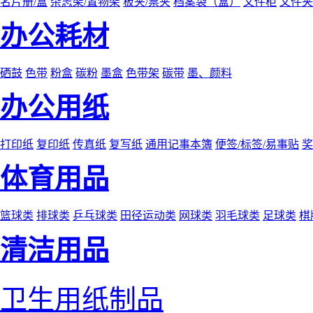
名片册/盒
杂志架/置物架
板夹/票夹
档案袋（盒）
文件柜
文件夹
办公耗材
硒鼓
色带
粉盒
碳粉
墨盒
色带架
碳带
墨、颜料
办公用纸
打印纸
复印纸
传真纸
复写纸
通用记事本簿
便签/标签/易事贴
奖
体育用品
篮球类
排球类
乒乓球类
田径运动类
网球类
羽毛球类
足球类
棋
清洁用品
卫生用纸制品