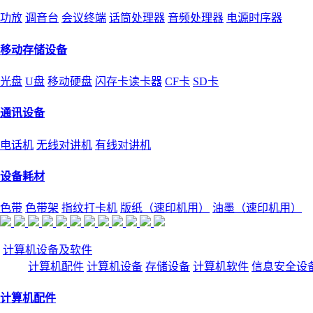
功放
调音台
会议终端
话筒处理器
音频处理器
电源时序器
移动存储设备
光盘
U盘
移动硬盘
闪存卡读卡器
CF卡
SD卡
通讯设备
电话机
无线对讲机
有线对讲机
设备耗材
色带
色带架
指纹打卡机
版纸（速印机用）
油墨（速印机用）
计算机设备及软件
计算机配件
计算机设备
存储设备
计算机软件
信息安全设
计算机配件