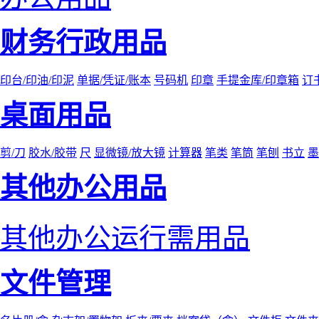
财务行政用品
印台/印油/印泥
单据/凭证/账本
号码机
印章
手提金库/印章箱
订
桌面用品
剪/刀
胶水/胶带
尺
显微镜/放大镜
计算器
笔类
笔筒
笔刨
书立
墨
其他办公用品
其他办公运行需用品
文件管理