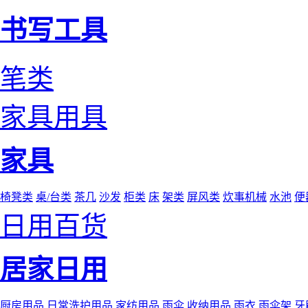
书写工具
笔类
家具用具
家具
椅凳类
桌/台类
茶几
沙发
柜类
床
架类
屏风类
炊事机械
水池
便
日用百货
居家日用
厨房用品
日常洗护用品
家纺用品
雨伞
收纳用品
雨衣
雨伞架
牙