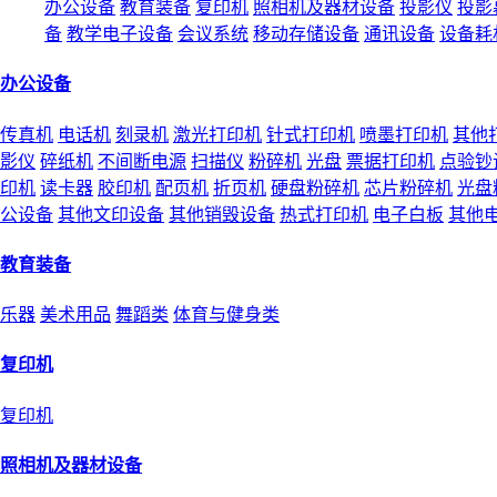
办公设备
教育装备
复印机
照相机及器材设备
投影仪
投影
备
教学电子设备
会议系统
移动存储设备
通讯设备
设备耗
办公设备
传真机
电话机
刻录机
激光打印机
针式打印机
喷墨打印机
其他
影仪
碎纸机
不间断电源
扫描仪
粉碎机
光盘
票据打印机
点验钞
印机
读卡器
胶印机
配页机
折页机
硬盘粉碎机
芯片粉碎机
光盘
公设备
其他文印设备
其他销毁设备
热式打印机
电子白板
其他
教育装备
乐器
美术用品
舞蹈类
体育与健身类
复印机
复印机
照相机及器材设备