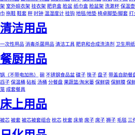
架
室外晾衣架
挂衣架
肥皂盒
脸盆
纸巾盒
脸盆架
洗漱杯
保温壶
巾
拖鞋
鞋套
秤
时钟
温湿度计
挂钩
地毯/地垫
椅卓脚垫/脚套
打
清洁用品
一次性用品
消毒杀菌用品
清洁工具
肥皂和合成洗涤剂
卫生用纸
餐厨用品
锅（不带电加热）
碗
不锈钢食品盆
碟子
筷子
盘子
带盖自助餐
舀子
保温桶
砧板
汤桶
分餐盘
果蔬篮/淘米篓
保鲜袋
保鲜膜
保
笼
成套餐具
床上用品
被芯
被套
被芯被套组合
枕芯
枕套
床单
席子
席子
褥子
毛毯
三
日化用品