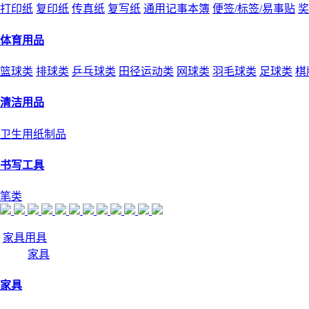
打印纸
复印纸
传真纸
复写纸
通用记事本簿
便签/标签/易事贴
奖
体育用品
篮球类
排球类
乒乓球类
田径运动类
网球类
羽毛球类
足球类
棋
清洁用品
卫生用纸制品
书写工具
笔类
家具用具
家具
家具