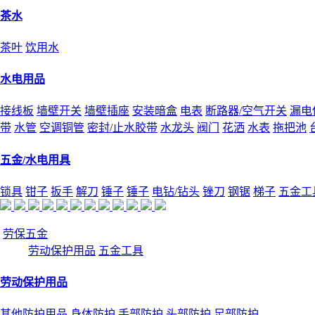
茶水
茶叶
饮用水
水电用品
接线板
墙壁开关
墙壁插座
安装暗盒
电表
断路器/空气开关
漏电
带
水管
空调铜管
密封/止水胶带
水龙头
阀门
花洒
水表
拖把池
五金/水电用具
锁具
钳子
扳手
解刀
锤子
锤子
电钻/钻头
锉刀
钢锯
梯子
五金工
劳保五金
劳动保护用品
五金工具
劳动保护用品
其他防护用品
身体防护
手部防护
头部防护
足部防护