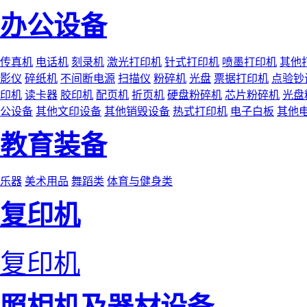
办公设备
传真机
电话机
刻录机
激光打印机
针式打印机
喷墨打印机
其他
影仪
碎纸机
不间断电源
扫描仪
粉碎机
光盘
票据打印机
点验钞
印机
读卡器
胶印机
配页机
折页机
硬盘粉碎机
芯片粉碎机
光盘
公设备
其他文印设备
其他销毁设备
热式打印机
电子白板
其他
教育装备
乐器
美术用品
舞蹈类
体育与健身类
复印机
复印机
照相机及器材设备