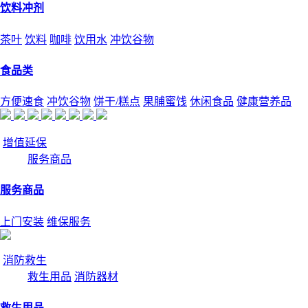
饮料冲剂
茶叶
饮料
咖啡
饮用水
冲饮谷物
食品类
方便速食
冲饮谷物
饼干/糕点
果脯蜜饯
休闲食品
健康营养品
增值延保
服务商品
服务商品
上门安装
维保服务
消防救生
救生用品
消防器材
救生用品