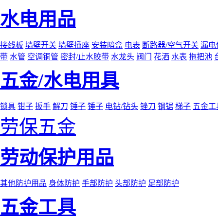
水电用品
接线板
墙壁开关
墙壁插座
安装暗盒
电表
断路器/空气开关
漏电
带
水管
空调铜管
密封/止水胶带
水龙头
阀门
花洒
水表
拖把池
五金/水电用具
锁具
钳子
扳手
解刀
锤子
锤子
电钻/钻头
锉刀
钢锯
梯子
五金工
劳保五金
劳动保护用品
其他防护用品
身体防护
手部防护
头部防护
足部防护
五金工具