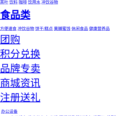
茶叶
饮料
咖啡
饮用水
冲饮谷物
食品类
方便速食
冲饮谷物
饼干/糕点
果脯蜜饯
休闲食品
健康营养品
团购
积分兑换
品牌专卖
商城资讯
注册送礼
办公设备