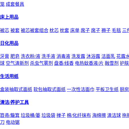
笼
成套餐具
床上用品
被芯
被套
被芯被套组合
枕芯
枕套
床单
席子
席子
褥子
毛毯
三
日化用品
牙膏
肥皂
洗衣粉/液
洗手液
消毒液
洗发露
沐浴露
洁面乳
花露
球
空气清新剂
杀虫气雾剂
盘香/线香
电热蚊香液/片
融雪剂
护肤
生活用纸
盒装抽取式面纸
软包抽取式面纸
一次性洁面巾
平板卫生纸
厨房
清洁/养护工具
笤帚/簸箕
垃圾桶/篓
垃圾袋
掸子
棉/化纤抹布
海绵擦
清洁球
拖
刀
电动锯