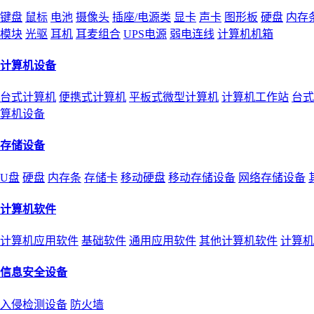
键盘
鼠标
电池
摄像头
插座/电源类
显卡
声卡
图形板
硬盘
内存
模块
光驱
耳机
耳麦组合
UPS电源
弱电连线
计算机机箱
计算机设备
台式计算机
便携式计算机
平板式微型计算机
计算机工作站
台式
算机设备
存储设备
U盘
硬盘
内存条
存储卡
移动硬盘
移动存储设备
网络存储设备
计算机软件
计算机应用软件
基础软件
通用应用软件
其他计算机软件
计算机
信息安全设备
入侵检测设备
防火墙