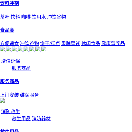
饮料冲剂
茶叶
饮料
咖啡
饮用水
冲饮谷物
食品类
方便速食
冲饮谷物
饼干/糕点
果脯蜜饯
休闲食品
健康营养品
增值延保
服务商品
服务商品
上门安装
维保服务
消防救生
救生用品
消防器材
救生用品