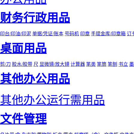
财务行政用品
印台/印油/印泥
单据/凭证/账本
号码机
印章
手提金库/印章箱
订
桌面用品
剪/刀
胶水/胶带
尺
显微镜/放大镜
计算器
笔类
笔筒
笔刨
书立
墨
其他办公用品
其他办公运行需用品
文件管理