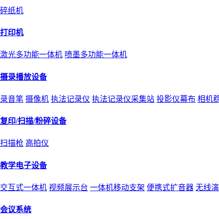
碎纸机
打印机
激光多功能一体机
喷墨多功能一体机
摄录播放设备
录音笔
摄像机
执法记录仪
执法记录仪采集站
投影仪幕布
相机
复印/扫描/粉碎设备
扫描枪
高拍仪
教学电子设备
交互式一体机
视频展示台
一体机移动支架
便携式扩音器
无线演
会议系统