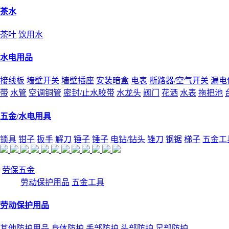
茶水
茶叶
饮用水
水电用品
接线板
墙壁开关
墙壁插座
安装暗盒
电表
断路器/空气开关
漏电
带
水管
空调铜管
密封/止水胶带
水龙头
阀门
花洒
水表
拖把池
五金/水电用具
锁具
钳子
扳手
解刀
锤子
锤子
电钻/钻头
锉刀
钢锯
梯子
五金工
劳保五金
劳动保护用品
五金工具
劳动保护用品
其他防护用品
身体防护
手部防护
头部防护
足部防护