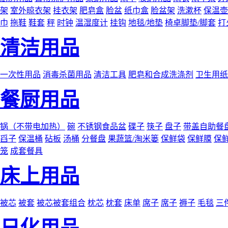
架
室外晾衣架
挂衣架
肥皂盒
脸盆
纸巾盒
脸盆架
洗漱杯
保温壶
巾
拖鞋
鞋套
秤
时钟
温湿度计
挂钩
地毯/地垫
椅卓脚垫/脚套
打
清洁用品
一次性用品
消毒杀菌用品
清洁工具
肥皂和合成洗涤剂
卫生用纸
餐厨用品
锅（不带电加热）
碗
不锈钢食品盆
碟子
筷子
盘子
带盖自助餐
舀子
保温桶
砧板
汤桶
分餐盘
果蔬篮/淘米篓
保鲜袋
保鲜膜
保
笼
成套餐具
床上用品
被芯
被套
被芯被套组合
枕芯
枕套
床单
席子
席子
褥子
毛毯
三
日化用品