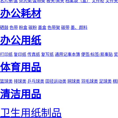
名片册/盒
杂志架/置物架
板夹/票夹
档案袋（盒）
文件柜
文件夹
办公耗材
硒鼓
色带
粉盒
碳粉
墨盒
色带架
碳带
墨、颜料
办公用纸
打印纸
复印纸
传真纸
复写纸
通用记事本簿
便签/标签/易事贴
奖
体育用品
篮球类
排球类
乒乓球类
田径运动类
网球类
羽毛球类
足球类
棋
清洁用品
卫生用纸制品