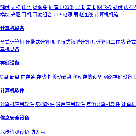
键盘
鼠标
电池
摄像头
插座/电源类
显卡
声卡
图形板
硬盘
内存
模块
光驱
耳机
耳麦组合
UPS电源
弱电连线
计算机机箱
计算机设备
台式计算机
便携式计算机
平板式微型计算机
计算机工作站
台式
算机设备
存储设备
U盘
硬盘
内存条
存储卡
移动硬盘
移动存储设备
网络存储设备
计算机软件
计算机应用软件
基础软件
通用应用软件
其他计算机软件
计算机
信息安全设备
入侵检测设备
防火墙