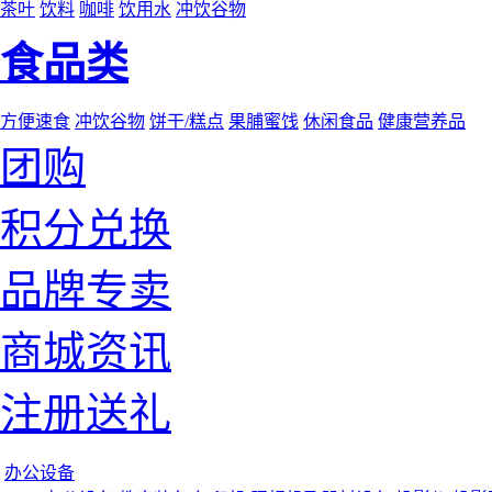
茶叶
饮料
咖啡
饮用水
冲饮谷物
食品类
方便速食
冲饮谷物
饼干/糕点
果脯蜜饯
休闲食品
健康营养品
团购
积分兑换
品牌专卖
商城资讯
注册送礼
办公设备