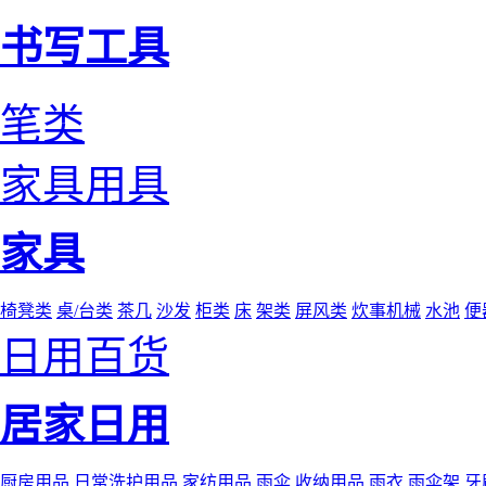
书写工具
笔类
家具用具
家具
椅凳类
桌/台类
茶几
沙发
柜类
床
架类
屏风类
炊事机械
水池
便
日用百货
居家日用
厨房用品
日常洗护用品
家纺用品
雨伞
收纳用品
雨衣
雨伞架
牙