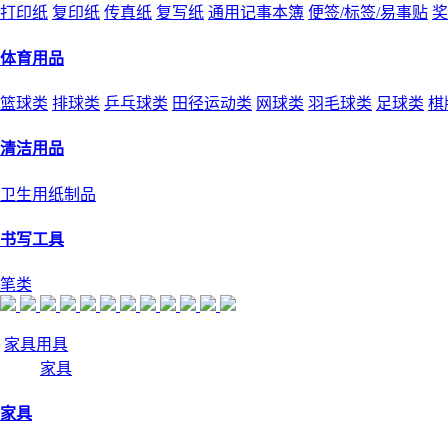
打印纸
复印纸
传真纸
复写纸
通用记事本簿
便签/标签/易事贴
奖
体育用品
篮球类
排球类
乒乓球类
田径运动类
网球类
羽毛球类
足球类
棋
清洁用品
卫生用纸制品
书写工具
笔类
家具用具
家具
家具