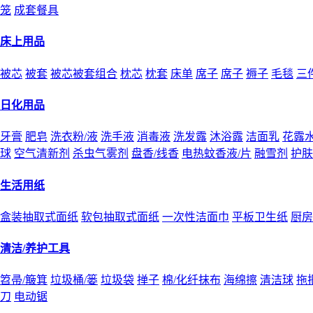
笼
成套餐具
床上用品
被芯
被套
被芯被套组合
枕芯
枕套
床单
席子
席子
褥子
毛毯
三
日化用品
牙膏
肥皂
洗衣粉/液
洗手液
消毒液
洗发露
沐浴露
洁面乳
花露
球
空气清新剂
杀虫气雾剂
盘香/线香
电热蚊香液/片
融雪剂
护肤
生活用纸
盒装抽取式面纸
软包抽取式面纸
一次性洁面巾
平板卫生纸
厨房
清洁/养护工具
笤帚/簸箕
垃圾桶/篓
垃圾袋
掸子
棉/化纤抹布
海绵擦
清洁球
拖
刀
电动锯