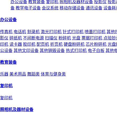
办公设备
教育装备
复印机
照相机及器材设备
投影仪
投影
备
教学电子设备
会议系统
移动存储设备
通讯设备
设备耗
办公设备
传真机
电话机
刻录机
激光打印机
针式打印机
喷墨打印机
其他
影仪
碎纸机
不间断电源
扫描仪
粉碎机
光盘
票据打印机
点验钞
印机
读卡器
胶印机
配页机
折页机
硬盘粉碎机
芯片粉碎机
光盘
公设备
其他文印设备
其他销毁设备
热式打印机
电子白板
其他
教育装备
乐器
美术用品
舞蹈类
体育与健身类
复印机
复印机
照相机及器材设备