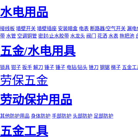
水电用品
接线板
墙壁开关
墙壁插座
安装暗盒
电表
断路器/空气开关
漏电
带
水管
空调铜管
密封/止水胶带
水龙头
阀门
花洒
水表
拖把池
五金/水电用具
锁具
钳子
扳手
解刀
锤子
锤子
电钻/钻头
锉刀
钢锯
梯子
五金工
劳保五金
劳动保护用品
其他防护用品
身体防护
手部防护
头部防护
足部防护
五金工具