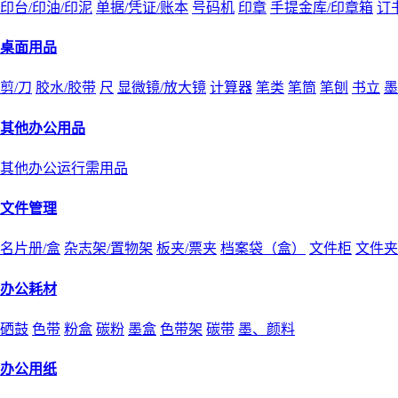
印台/印油/印泥
单据/凭证/账本
号码机
印章
手提金库/印章箱
订
桌面用品
剪/刀
胶水/胶带
尺
显微镜/放大镜
计算器
笔类
笔筒
笔刨
书立
墨
其他办公用品
其他办公运行需用品
文件管理
名片册/盒
杂志架/置物架
板夹/票夹
档案袋（盒）
文件柜
文件夹
办公耗材
硒鼓
色带
粉盒
碳粉
墨盒
色带架
碳带
墨、颜料
办公用纸