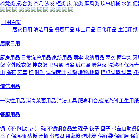
椅凳类
桌/台类
茶几
沙发
柜类
床
架类
屏风类
炊事机械
水池
便
日用百货
居家日用
清洁用品
餐厨用品
床上用品
日化用品
生活用纸
居家日用
厨房用品
日常洗护用品
家纺用品
雨伞
收纳用品
雨衣
雨伞架
牙
架
室外晾衣架
挂衣架
肥皂盒
脸盆
纸巾盒
脸盆架
洗漱杯
保温壶
巾
拖鞋
鞋套
秤
时钟
温湿度计
挂钩
地毯/地垫
椅卓脚垫/脚套
打
清洁用品
一次性用品
消毒杀菌用品
清洁工具
肥皂和合成洗涤剂
卫生用纸
餐厨用品
锅（不带电加热）
碗
不锈钢食品盆
碟子
筷子
盘子
带盖自助餐
舀子
保温桶
砧板
汤桶
分餐盘
果蔬篮/淘米篓
保鲜袋
保鲜膜
保