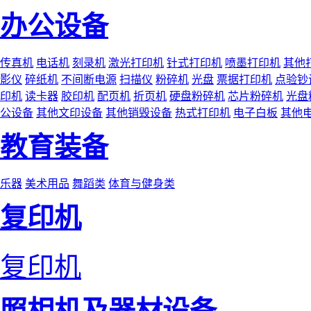
办公设备
传真机
电话机
刻录机
激光打印机
针式打印机
喷墨打印机
其他
影仪
碎纸机
不间断电源
扫描仪
粉碎机
光盘
票据打印机
点验钞
印机
读卡器
胶印机
配页机
折页机
硬盘粉碎机
芯片粉碎机
光盘
公设备
其他文印设备
其他销毁设备
热式打印机
电子白板
其他
教育装备
乐器
美术用品
舞蹈类
体育与健身类
复印机
复印机
照相机及器材设备