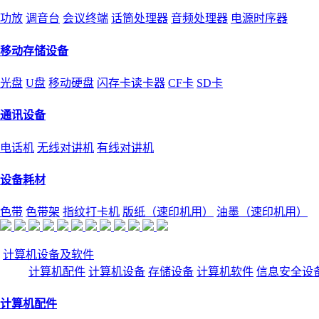
功放
调音台
会议终端
话筒处理器
音频处理器
电源时序器
移动存储设备
光盘
U盘
移动硬盘
闪存卡读卡器
CF卡
SD卡
通讯设备
电话机
无线对讲机
有线对讲机
设备耗材
色带
色带架
指纹打卡机
版纸（速印机用）
油墨（速印机用）
计算机设备及软件
计算机配件
计算机设备
存储设备
计算机软件
信息安全设
计算机配件