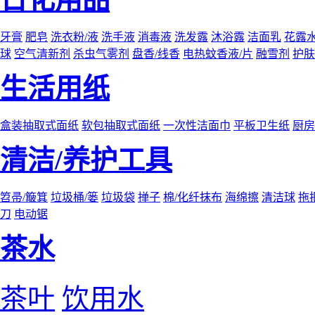
牙膏
肥皂
洗衣粉/液
洗手液
消毒液
洗发露
沐浴露
洁面乳
花露
球
空气清新剂
杀虫气雾剂
盘香/线香
电热蚊香液/片
融雪剂
护肤
生活用纸
盒装抽取式面纸
软包抽取式面纸
一次性洁面巾
平板卫生纸
厨房
清洁/养护工具
笤帚/簸箕
垃圾桶/篓
垃圾袋
掸子
棉/化纤抹布
海绵擦
清洁球
拖
刀
电动锯
茶水
茶叶
饮用水