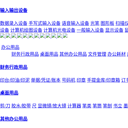
输入输出设备
数据录入设备
手写式输入设备
语音输入设备
光笔
图形板
扫描
设备
计算机绘图设备
计算机光电设备
一般输入设备
显示设备
办公用品
财务行政用品
桌面用品
其他办公用品
文件管理
办公耗材
财务行政用品
印台/印油/印泥
单据/凭证/账本
号码机
印章
手提金库/印章箱
订
桌面用品
剪/刀
胶水/胶带
尺
显微镜/放大镜
计算器
笔类
笔筒
笔刨
书立
墨
其他办公用品