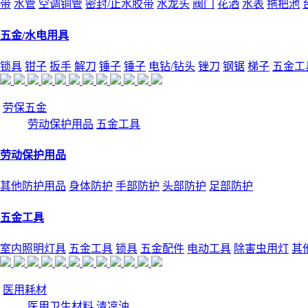
带
水管
空调铜管
密封/止水胶带
水龙头
阀门
花洒
水表
拖把池
五金/水电用具
锁具
钳子
扳手
解刀
锤子
锤子
电钻/钻头
锉刀
钢锯
梯子
五金工
劳保五金
劳动保护用品
五金工具
劳动保护用品
其他防护用品
身体防护
手部防护
头部防护
足部防护
五金工具
室内照明灯具
五金工具
锁具
五金配件
电动工具
除害虫用灯
其
医用耗材
医用卫生材料
清凉油