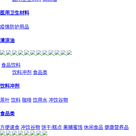
医用卫生材料
疫情防护用品
清凉油
食品饮料
饮料冲剂
食品类
饮料冲剂
茶叶
饮料
咖啡
饮用水
冲饮谷物
食品类
方便速食
冲饮谷物
饼干/糕点
果脯蜜饯
休闲食品
健康营养品