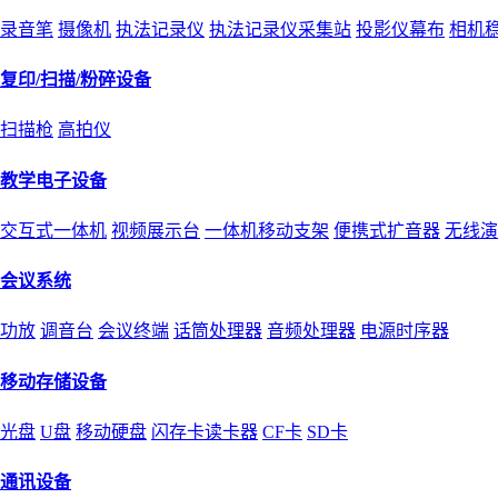
录音笔
摄像机
执法记录仪
执法记录仪采集站
投影仪幕布
相机
复印/扫描/粉碎设备
扫描枪
高拍仪
教学电子设备
交互式一体机
视频展示台
一体机移动支架
便携式扩音器
无线演
会议系统
功放
调音台
会议终端
话筒处理器
音频处理器
电源时序器
移动存储设备
光盘
U盘
移动硬盘
闪存卡读卡器
CF卡
SD卡
通讯设备