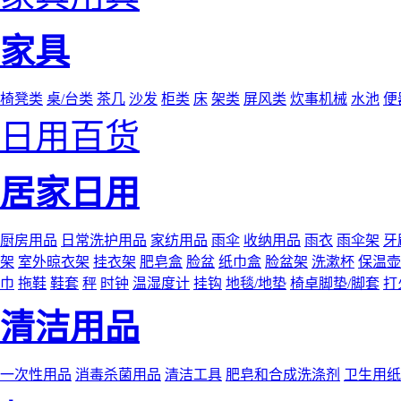
家具
椅凳类
桌/台类
茶几
沙发
柜类
床
架类
屏风类
炊事机械
水池
便
日用百货
居家日用
厨房用品
日常洗护用品
家纺用品
雨伞
收纳用品
雨衣
雨伞架
牙
架
室外晾衣架
挂衣架
肥皂盒
脸盆
纸巾盒
脸盆架
洗漱杯
保温壶
巾
拖鞋
鞋套
秤
时钟
温湿度计
挂钩
地毯/地垫
椅卓脚垫/脚套
打
清洁用品
一次性用品
消毒杀菌用品
清洁工具
肥皂和合成洗涤剂
卫生用纸