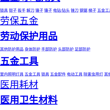
锁具
钳子
扳手
解刀
锤子
锤子
电钻/钻头
锉刀
钢锯
梯子
五金工
劳保五金
劳动保护用品
其他防护用品
身体防护
手部防护
头部防护
足部防护
五金工具
室内照明灯具
五金工具
锁具
五金配件
电动工具
除害虫用灯
其
医用耗材
医用卫生材料