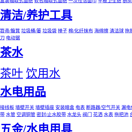
盒装抽取式面纸
软包抽取式面纸
一次性洁面巾
平板卫生纸
厨房
清洁/养护工具
笤帚/簸箕
垃圾桶/篓
垃圾袋
掸子
棉/化纤抹布
海绵擦
清洁球
拖
刀
电动锯
茶水
茶叶
饮用水
水电用品
接线板
墙壁开关
墙壁插座
安装暗盒
电表
断路器/空气开关
漏电
带
水管
空调铜管
密封/止水胶带
水龙头
阀门
花洒
水表
拖把池
五金/水电用具