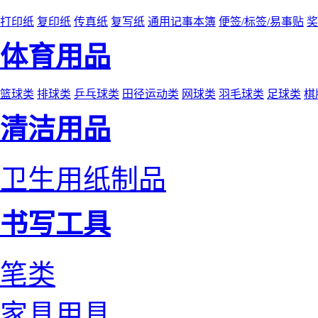
打印纸
复印纸
传真纸
复写纸
通用记事本簿
便签/标签/易事贴
奖
体育用品
篮球类
排球类
乒乓球类
田径运动类
网球类
羽毛球类
足球类
棋
清洁用品
卫生用纸制品
书写工具
笔类
家具用具