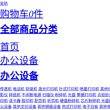
安防
购物车
0
件
全部商品分类
首页
办公设备
办公设备
传真机
电话机
刻录机
激光打印机
针式打印机
喷墨打印机
其他
影仪
碎纸机
不间断电源
扫描仪
粉碎机
光盘
票据打印机
点验钞
印机
读卡器
胶印机
配页机
折页机
硬盘粉碎机
芯片粉碎机
光盘
公设备
其他文印设备
其他销毁设备
热式打印机
电子白板
其他