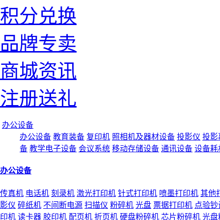
积分兑换
品牌专卖
商城资讯
注册送礼
办公设备
办公设备
教育装备
复印机
照相机及器材设备
投影仪
投影
备
教学电子设备
会议系统
移动存储设备
通讯设备
设备耗
办公设备
传真机
电话机
刻录机
激光打印机
针式打印机
喷墨打印机
其他
影仪
碎纸机
不间断电源
扫描仪
粉碎机
光盘
票据打印机
点验钞
印机
读卡器
胶印机
配页机
折页机
硬盘粉碎机
芯片粉碎机
光盘