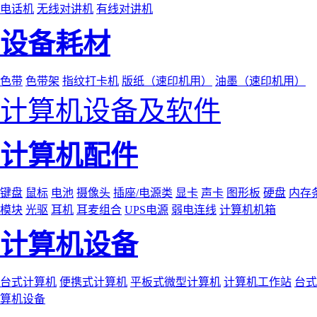
电话机
无线对讲机
有线对讲机
设备耗材
色带
色带架
指纹打卡机
版纸（速印机用）
油墨（速印机用）
计算机设备及软件
计算机配件
键盘
鼠标
电池
摄像头
插座/电源类
显卡
声卡
图形板
硬盘
内存
模块
光驱
耳机
耳麦组合
UPS电源
弱电连线
计算机机箱
计算机设备
台式计算机
便携式计算机
平板式微型计算机
计算机工作站
台式
算机设备