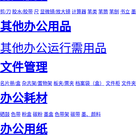
剪/刀
胶水/胶带
尺
显微镜/放大镜
计算器
笔类
笔筒
笔刨
书立
墨
其他办公用品
其他办公运行需用品
文件管理
名片册/盒
杂志架/置物架
板夹/票夹
档案袋（盒）
文件柜
文件夹
办公耗材
硒鼓
色带
粉盒
碳粉
墨盒
色带架
碳带
墨、颜料
办公用纸