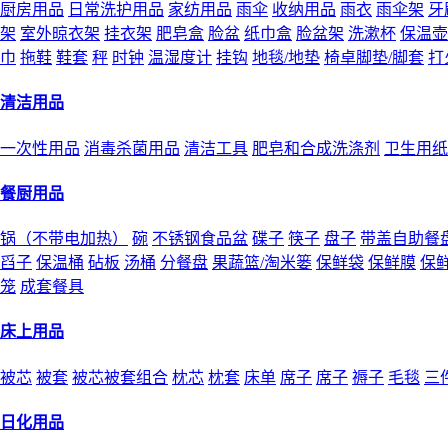
厨房用品
日常洗护用品
家纺用品
雨伞
收纳用品
雨衣
雨伞架
牙
架
室外晾衣架
挂衣架
肥皂盒
脸盆
纸巾盒
脸盆架
洗漱杯
保温壶
巾
拖鞋
鞋套
秤
时钟
温湿度计
挂钩
地毯/地垫
椅卓脚垫/脚套
打
清洁用品
一次性用品
消毒杀菌用品
清洁工具
肥皂和合成洗涤剂
卫生用纸
餐厨用品
锅（不带电加热）
碗
不锈钢食品盆
碟子
筷子
盘子
带盖自助餐
舀子
保温桶
砧板
汤桶
分餐盘
果蔬篮/淘米篓
保鲜袋
保鲜膜
保
笼
成套餐具
床上用品
被芯
被套
被芯被套组合
枕芯
枕套
床单
席子
席子
褥子
毛毯
三
日化用品