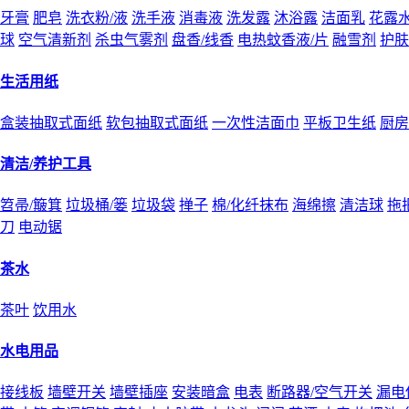
牙膏
肥皂
洗衣粉/液
洗手液
消毒液
洗发露
沐浴露
洁面乳
花露
球
空气清新剂
杀虫气雾剂
盘香/线香
电热蚊香液/片
融雪剂
护肤
生活用纸
盒装抽取式面纸
软包抽取式面纸
一次性洁面巾
平板卫生纸
厨房
清洁/养护工具
笤帚/簸箕
垃圾桶/篓
垃圾袋
掸子
棉/化纤抹布
海绵擦
清洁球
拖
刀
电动锯
茶水
茶叶
饮用水
水电用品
接线板
墙壁开关
墙壁插座
安装暗盒
电表
断路器/空气开关
漏电