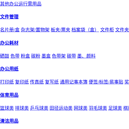
其他办公运行需用品
文件管理
名片册/盒
杂志架/置物架
板夹/票夹
档案袋（盒）
文件柜
文件夹
办公耗材
硒鼓
色带
粉盒
碳粉
墨盒
色带架
碳带
墨、颜料
办公用纸
打印纸
复印纸
传真纸
复写纸
通用记事本簿
便签/标签/易事贴
奖
体育用品
篮球类
排球类
乒乓球类
田径运动类
网球类
羽毛球类
足球类
棋
清洁用品