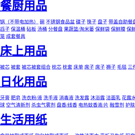
餐厨用品
锅（不带电加热）
碗
不锈钢食品盆
碟子
筷子
盘子
带盖自助餐
舀子
保温桶
砧板
汤桶
分餐盘
果蔬篮/淘米篓
保鲜袋
保鲜膜
保
笼
成套餐具
床上用品
被芯
被套
被芯被套组合
枕芯
枕套
床单
席子
席子
褥子
毛毯
三
日化用品
牙膏
肥皂
洗衣粉/液
洗手液
消毒液
洗发露
沐浴露
洁面乳
花露
球
空气清新剂
杀虫气雾剂
盘香/线香
电热蚊香液/片
融雪剂
护肤
生活用纸