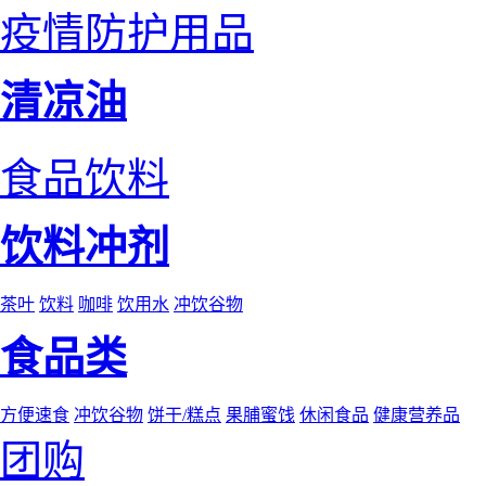
疫情防护用品
清凉油
食品饮料
饮料冲剂
茶叶
饮料
咖啡
饮用水
冲饮谷物
食品类
方便速食
冲饮谷物
饼干/糕点
果脯蜜饯
休闲食品
健康营养品
团购