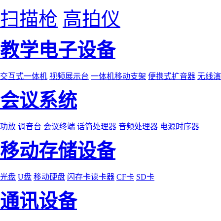
扫描枪
高拍仪
教学电子设备
交互式一体机
视频展示台
一体机移动支架
便携式扩音器
无线演
会议系统
功放
调音台
会议终端
话筒处理器
音频处理器
电源时序器
移动存储设备
光盘
U盘
移动硬盘
闪存卡读卡器
CF卡
SD卡
通讯设备