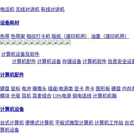
电话机
无线对讲机
有线对讲机
设备耗材
色带
色带架
指纹打卡机
版纸（速印机用）
油墨（速印机用）
计算机设备及软件
计算机配件
计算机设备
存储设备
计算机软件
信息安全设
计算机配件
键盘
鼠标
电池
摄像头
插座/电源类
显卡
声卡
图形板
硬盘
内存
模块
光驱
耳机
耳麦组合
UPS电源
弱电连线
计算机机箱
计算机设备
台式计算机
便携式计算机
平板式微型计算机
计算机工作站
台式
算机设备