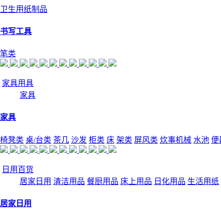
卫生用纸制品
书写工具
笔类
家具用具
家具
家具
椅凳类
桌/台类
茶几
沙发
柜类
床
架类
屏风类
炊事机械
水池
便
日用百货
居家日用
清洁用品
餐厨用品
床上用品
日化用品
生活用纸
居家日用