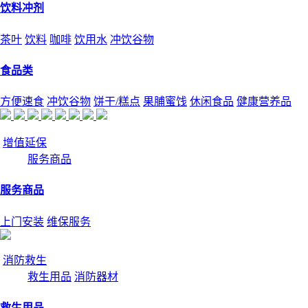
饮料冲剂
茶叶
饮料
咖啡
饮用水
冲饮谷物
食品类
方便速食
冲饮谷物
饼干/糕点
果脯蜜饯
休闲食品
健康营养品
增值延保
服务商品
服务商品
上门安装
维保服务
消防救生
救生用品
消防器材
救生用品