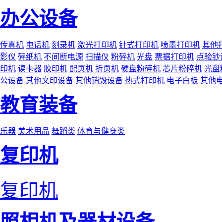
办公设备
传真机
电话机
刻录机
激光打印机
针式打印机
喷墨打印机
其他
影仪
碎纸机
不间断电源
扫描仪
粉碎机
光盘
票据打印机
点验钞
印机
读卡器
胶印机
配页机
折页机
硬盘粉碎机
芯片粉碎机
光盘
公设备
其他文印设备
其他销毁设备
热式打印机
电子白板
其他
教育装备
乐器
美术用品
舞蹈类
体育与健身类
复印机
复印机
照相机及器材设备