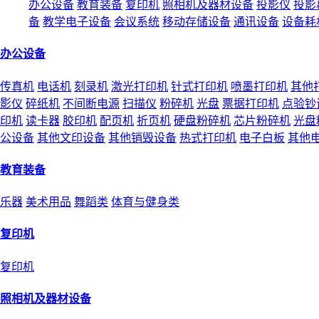
办公设备
教育装备
复印机
照相机及器材设备
投影仪
投影
备
教学电子设备
会议系统
移动存储设备
通讯设备
设备耗
办公设备
传真机
电话机
刻录机
激光打印机
针式打印机
喷墨打印机
其他
影仪
碎纸机
不间断电源
扫描仪
粉碎机
光盘
票据打印机
点验钞
印机
读卡器
胶印机
配页机
折页机
硬盘粉碎机
芯片粉碎机
光盘
公设备
其他文印设备
其他销毁设备
热式打印机
电子白板
其他
教育装备
乐器
美术用品
舞蹈类
体育与健身类
复印机
复印机
照相机及器材设备