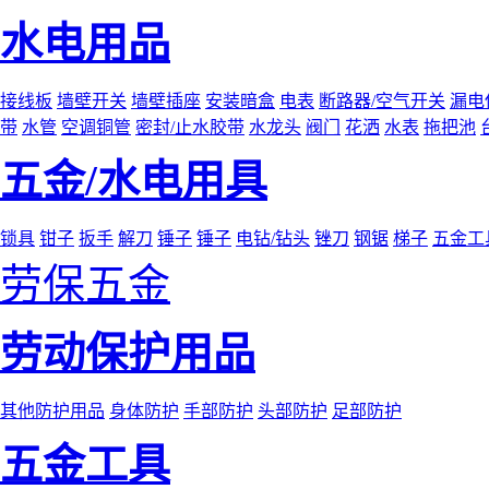
水电用品
接线板
墙壁开关
墙壁插座
安装暗盒
电表
断路器/空气开关
漏电
带
水管
空调铜管
密封/止水胶带
水龙头
阀门
花洒
水表
拖把池
五金/水电用具
锁具
钳子
扳手
解刀
锤子
锤子
电钻/钻头
锉刀
钢锯
梯子
五金工
劳保五金
劳动保护用品
其他防护用品
身体防护
手部防护
头部防护
足部防护
五金工具