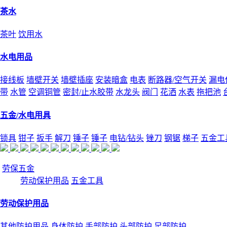
茶水
茶叶
饮用水
水电用品
接线板
墙壁开关
墙壁插座
安装暗盒
电表
断路器/空气开关
漏电
带
水管
空调铜管
密封/止水胶带
水龙头
阀门
花洒
水表
拖把池
五金/水电用具
锁具
钳子
扳手
解刀
锤子
锤子
电钻/钻头
锉刀
钢锯
梯子
五金工
劳保五金
劳动保护用品
五金工具
劳动保护用品
其他防护用品
身体防护
手部防护
头部防护
足部防护