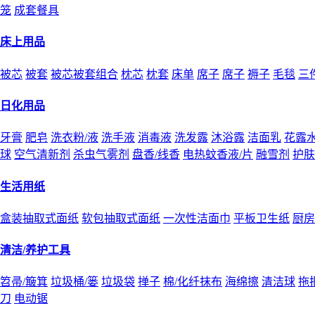
笼
成套餐具
床上用品
被芯
被套
被芯被套组合
枕芯
枕套
床单
席子
席子
褥子
毛毯
三
日化用品
牙膏
肥皂
洗衣粉/液
洗手液
消毒液
洗发露
沐浴露
洁面乳
花露
球
空气清新剂
杀虫气雾剂
盘香/线香
电热蚊香液/片
融雪剂
护肤
生活用纸
盒装抽取式面纸
软包抽取式面纸
一次性洁面巾
平板卫生纸
厨房
清洁/养护工具
笤帚/簸箕
垃圾桶/篓
垃圾袋
掸子
棉/化纤抹布
海绵擦
清洁球
拖
刀
电动锯