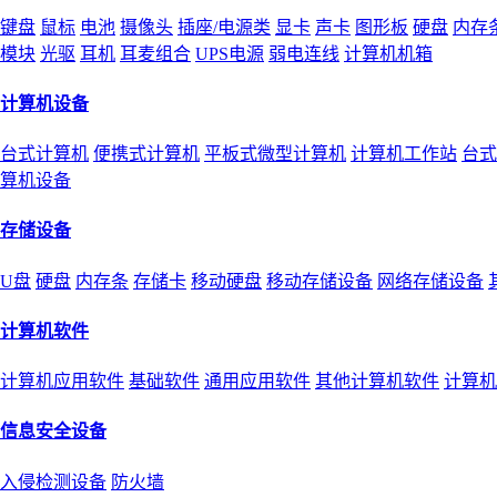
键盘
鼠标
电池
摄像头
插座/电源类
显卡
声卡
图形板
硬盘
内存
模块
光驱
耳机
耳麦组合
UPS电源
弱电连线
计算机机箱
计算机设备
台式计算机
便携式计算机
平板式微型计算机
计算机工作站
台式
算机设备
存储设备
U盘
硬盘
内存条
存储卡
移动硬盘
移动存储设备
网络存储设备
计算机软件
计算机应用软件
基础软件
通用应用软件
其他计算机软件
计算机
信息安全设备
入侵检测设备
防火墙