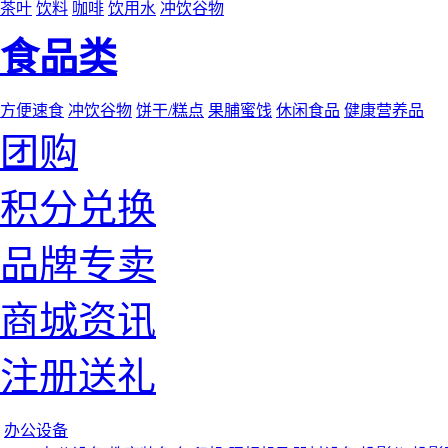
茶叶
饮料
咖啡
饮用水
冲饮谷物
食品类
方便速食
冲饮谷物
饼干/糕点
果脯蜜饯
休闲食品
健康营养品
团购
积分兑换
品牌专卖
商城资讯
注册送礼
办公设备