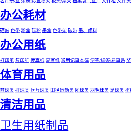
名片册/盒
杂志架/置物架
板夹/票夹
档案袋（盒）
文件柜
文件夹
办公耗材
硒鼓
色带
粉盒
碳粉
墨盒
色带架
碳带
墨、颜料
办公用纸
打印纸
复印纸
传真纸
复写纸
通用记事本簿
便签/标签/易事贴
奖
体育用品
篮球类
排球类
乒乓球类
田径运动类
网球类
羽毛球类
足球类
棋
清洁用品
卫生用纸制品