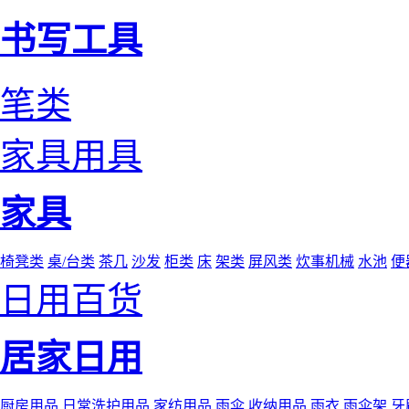
书写工具
笔类
家具用具
家具
椅凳类
桌/台类
茶几
沙发
柜类
床
架类
屏风类
炊事机械
水池
便
日用百货
居家日用
厨房用品
日常洗护用品
家纺用品
雨伞
收纳用品
雨衣
雨伞架
牙