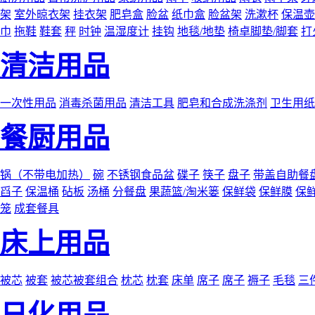
架
室外晾衣架
挂衣架
肥皂盒
脸盆
纸巾盒
脸盆架
洗漱杯
保温壶
巾
拖鞋
鞋套
秤
时钟
温湿度计
挂钩
地毯/地垫
椅卓脚垫/脚套
打
清洁用品
一次性用品
消毒杀菌用品
清洁工具
肥皂和合成洗涤剂
卫生用纸
餐厨用品
锅（不带电加热）
碗
不锈钢食品盆
碟子
筷子
盘子
带盖自助餐
舀子
保温桶
砧板
汤桶
分餐盘
果蔬篮/淘米篓
保鲜袋
保鲜膜
保
笼
成套餐具
床上用品
被芯
被套
被芯被套组合
枕芯
枕套
床单
席子
席子
褥子
毛毯
三
日化用品