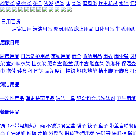
椅凳类
桌/台类
茶几
沙发
柜类
床
架类
屏风类
炊事机械
水池
便
日用百货
居家日用
清洁用品
餐厨用品
床上用品
日化用品
生活用纸
居家日用
厨房用品
日常洗护用品
家纺用品
雨伞
收纳用品
雨衣
雨伞架
牙
架
室外晾衣架
挂衣架
肥皂盒
脸盆
纸巾盒
脸盆架
洗漱杯
保温壶
巾
拖鞋
鞋套
秤
时钟
温湿度计
挂钩
地毯/地垫
椅卓脚垫/脚套
打
清洁用品
一次性用品
消毒杀菌用品
清洁工具
肥皂和合成洗涤剂
卫生用纸
餐厨用品
锅（不带电加热）
碗
不锈钢食品盆
碟子
筷子
盘子
带盖自助餐
舀子
保温桶
砧板
汤桶
分餐盘
果蔬篮/淘米篓
保鲜袋
保鲜膜
保