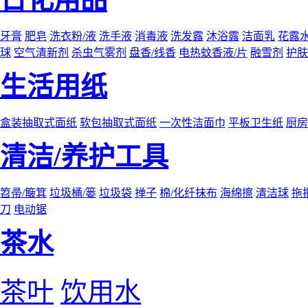
牙膏
肥皂
洗衣粉/液
洗手液
消毒液
洗发露
沐浴露
洁面乳
花露
球
空气清新剂
杀虫气雾剂
盘香/线香
电热蚊香液/片
融雪剂
护肤
生活用纸
盒装抽取式面纸
软包抽取式面纸
一次性洁面巾
平板卫生纸
厨房
清洁/养护工具
笤帚/簸箕
垃圾桶/篓
垃圾袋
掸子
棉/化纤抹布
海绵擦
清洁球
拖
刀
电动锯
茶水
茶叶
饮用水