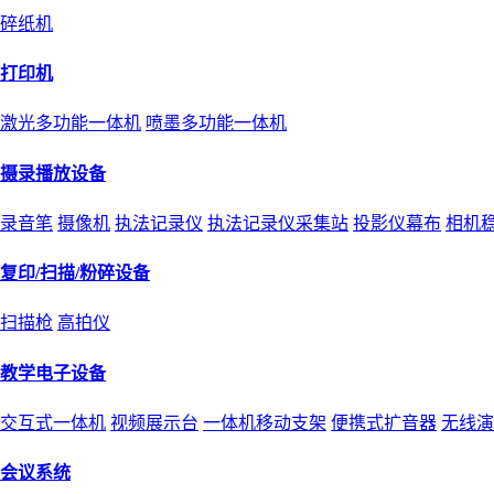
碎纸机
打印机
激光多功能一体机
喷墨多功能一体机
摄录播放设备
录音笔
摄像机
执法记录仪
执法记录仪采集站
投影仪幕布
相机
复印/扫描/粉碎设备
扫描枪
高拍仪
教学电子设备
交互式一体机
视频展示台
一体机移动支架
便携式扩音器
无线演
会议系统