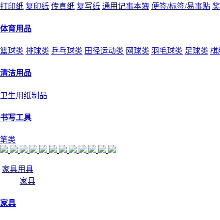
打印纸
复印纸
传真纸
复写纸
通用记事本簿
便签/标签/易事贴
奖
体育用品
篮球类
排球类
乒乓球类
田径运动类
网球类
羽毛球类
足球类
棋
清洁用品
卫生用纸制品
书写工具
笔类
家具用具
家具
家具