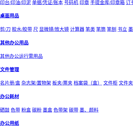
印台/印油/印泥
单据/凭证/账本
号码机
印章
手提金库/印章箱
订
桌面用品
剪/刀
胶水/胶带
尺
显微镜/放大镜
计算器
笔类
笔筒
笔刨
书立
墨
其他办公用品
其他办公运行需用品
文件管理
名片册/盒
杂志架/置物架
板夹/票夹
档案袋（盒）
文件柜
文件夹
办公耗材
硒鼓
色带
粉盒
碳粉
墨盒
色带架
碳带
墨、颜料
办公用纸