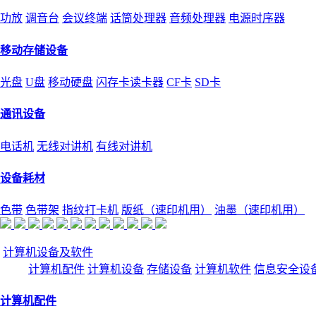
功放
调音台
会议终端
话筒处理器
音频处理器
电源时序器
移动存储设备
光盘
U盘
移动硬盘
闪存卡读卡器
CF卡
SD卡
通讯设备
电话机
无线对讲机
有线对讲机
设备耗材
色带
色带架
指纹打卡机
版纸（速印机用）
油墨（速印机用）
计算机设备及软件
计算机配件
计算机设备
存储设备
计算机软件
信息安全设
计算机配件