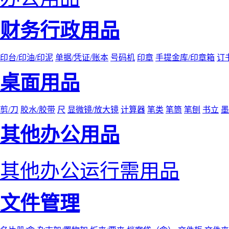
财务行政用品
印台/印油/印泥
单据/凭证/账本
号码机
印章
手提金库/印章箱
订
桌面用品
剪/刀
胶水/胶带
尺
显微镜/放大镜
计算器
笔类
笔筒
笔刨
书立
墨
其他办公用品
其他办公运行需用品
文件管理