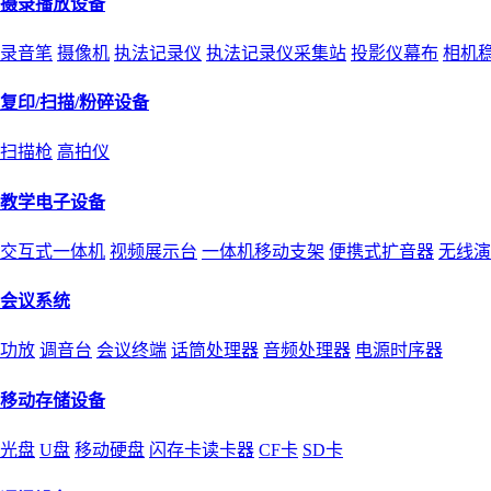
摄录播放设备
录音笔
摄像机
执法记录仪
执法记录仪采集站
投影仪幕布
相机
复印/扫描/粉碎设备
扫描枪
高拍仪
教学电子设备
交互式一体机
视频展示台
一体机移动支架
便携式扩音器
无线演
会议系统
功放
调音台
会议终端
话筒处理器
音频处理器
电源时序器
移动存储设备
光盘
U盘
移动硬盘
闪存卡读卡器
CF卡
SD卡