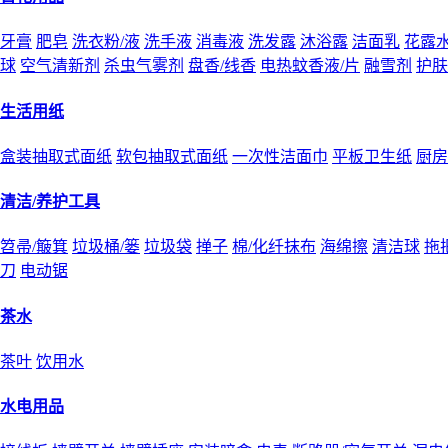
牙膏
肥皂
洗衣粉/液
洗手液
消毒液
洗发露
沐浴露
洁面乳
花露
球
空气清新剂
杀虫气雾剂
盘香/线香
电热蚊香液/片
融雪剂
护肤
生活用纸
盒装抽取式面纸
软包抽取式面纸
一次性洁面巾
平板卫生纸
厨房
清洁/养护工具
笤帚/簸箕
垃圾桶/篓
垃圾袋
掸子
棉/化纤抹布
海绵擦
清洁球
拖
刀
电动锯
茶水
茶叶
饮用水
水电用品