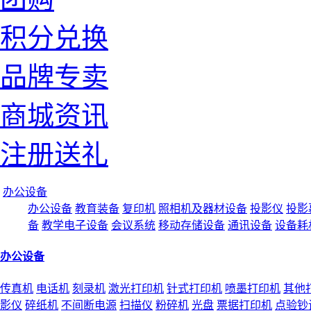
积分兑换
品牌专卖
商城资讯
注册送礼
办公设备
办公设备
教育装备
复印机
照相机及器材设备
投影仪
投影
备
教学电子设备
会议系统
移动存储设备
通讯设备
设备耗
办公设备
传真机
电话机
刻录机
激光打印机
针式打印机
喷墨打印机
其他
影仪
碎纸机
不间断电源
扫描仪
粉碎机
光盘
票据打印机
点验钞