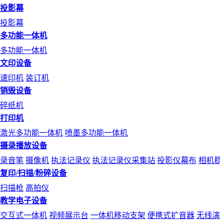
投影幕
投影幕
多功能一体机
多功能一体机
文印设备
速印机
装订机
销毁设备
碎纸机
打印机
激光多功能一体机
喷墨多功能一体机
摄录播放设备
录音笔
摄像机
执法记录仪
执法记录仪采集站
投影仪幕布
相机
复印/扫描/粉碎设备
扫描枪
高拍仪
教学电子设备
交互式一体机
视频展示台
一体机移动支架
便携式扩音器
无线演