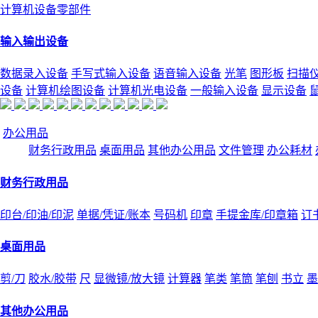
计算机设备零部件
输入输出设备
数据录入设备
手写式输入设备
语音输入设备
光笔
图形板
扫描
设备
计算机绘图设备
计算机光电设备
一般输入设备
显示设备
办公用品
财务行政用品
桌面用品
其他办公用品
文件管理
办公耗材
财务行政用品
印台/印油/印泥
单据/凭证/账本
号码机
印章
手提金库/印章箱
订
桌面用品
剪/刀
胶水/胶带
尺
显微镜/放大镜
计算器
笔类
笔筒
笔刨
书立
墨
其他办公用品