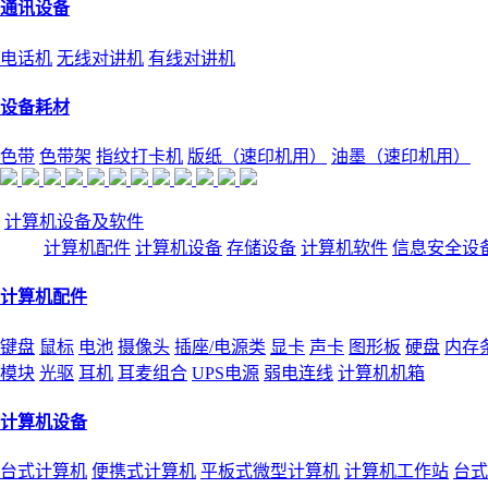
通讯设备
电话机
无线对讲机
有线对讲机
设备耗材
色带
色带架
指纹打卡机
版纸（速印机用）
油墨（速印机用）
计算机设备及软件
计算机配件
计算机设备
存储设备
计算机软件
信息安全设
计算机配件
键盘
鼠标
电池
摄像头
插座/电源类
显卡
声卡
图形板
硬盘
内存
模块
光驱
耳机
耳麦组合
UPS电源
弱电连线
计算机机箱
计算机设备
台式计算机
便携式计算机
平板式微型计算机
计算机工作站
台式