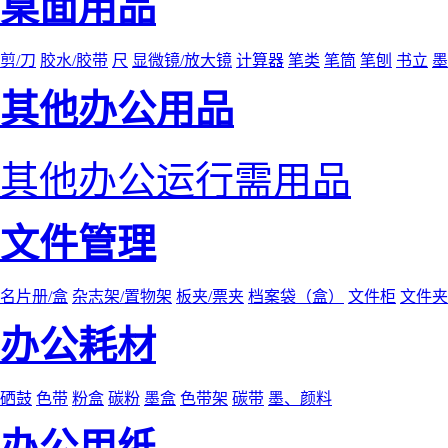
桌面用品
剪/刀
胶水/胶带
尺
显微镜/放大镜
计算器
笔类
笔筒
笔刨
书立
墨
其他办公用品
其他办公运行需用品
文件管理
名片册/盒
杂志架/置物架
板夹/票夹
档案袋（盒）
文件柜
文件夹
办公耗材
硒鼓
色带
粉盒
碳粉
墨盒
色带架
碳带
墨、颜料
办公用纸