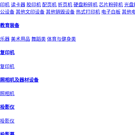
印机
读卡器
胶印机
配页机
折页机
硬盘粉碎机
芯片粉碎机
光盘
公设备
其他文印设备
其他销毁设备
热式打印机
电子白板
其他
教育装备
乐器
美术用品
舞蹈类
体育与健身类
复印机
复印机
照相机及器材设备
照相机
投影仪
投影仪
投影幕