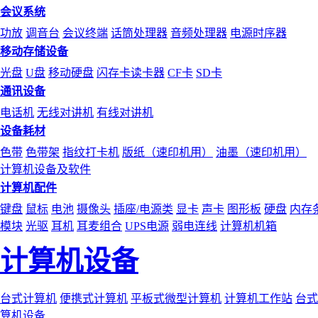
会议系统
功放
调音台
会议终端
话筒处理器
音频处理器
电源时序器
移动存储设备
光盘
U盘
移动硬盘
闪存卡读卡器
CF卡
SD卡
通讯设备
电话机
无线对讲机
有线对讲机
设备耗材
色带
色带架
指纹打卡机
版纸（速印机用）
油墨（速印机用）
计算机设备及软件
计算机配件
键盘
鼠标
电池
摄像头
插座/电源类
显卡
声卡
图形板
硬盘
内存
模块
光驱
耳机
耳麦组合
UPS电源
弱电连线
计算机机箱
计算机设备
台式计算机
便携式计算机
平板式微型计算机
计算机工作站
台式
算机设备