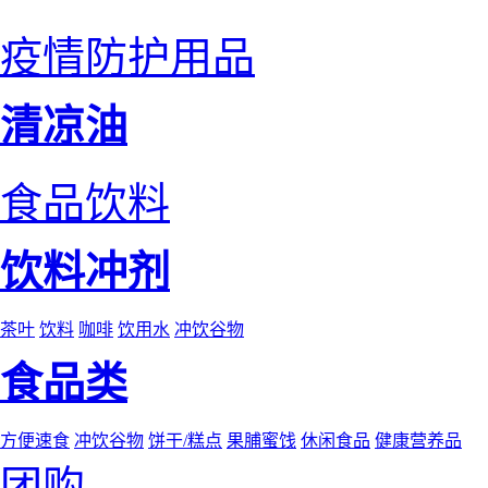
疫情防护用品
清凉油
食品饮料
饮料冲剂
茶叶
饮料
咖啡
饮用水
冲饮谷物
食品类
方便速食
冲饮谷物
饼干/糕点
果脯蜜饯
休闲食品
健康营养品
团购