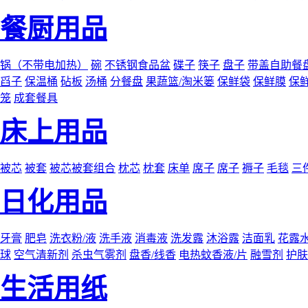
餐厨用品
锅（不带电加热）
碗
不锈钢食品盆
碟子
筷子
盘子
带盖自助餐
舀子
保温桶
砧板
汤桶
分餐盘
果蔬篮/淘米篓
保鲜袋
保鲜膜
保
笼
成套餐具
床上用品
被芯
被套
被芯被套组合
枕芯
枕套
床单
席子
席子
褥子
毛毯
三
日化用品
牙膏
肥皂
洗衣粉/液
洗手液
消毒液
洗发露
沐浴露
洁面乳
花露
球
空气清新剂
杀虫气雾剂
盘香/线香
电热蚊香液/片
融雪剂
护肤
生活用纸