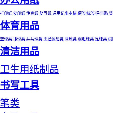
打印纸
复印纸
传真纸
复写纸
通用记事本簿
便签/标签/易事贴
奖
体育用品
篮球类
排球类
乒乓球类
田径运动类
网球类
羽毛球类
足球类
棋
清洁用品
卫生用纸制品
书写工具
笔类