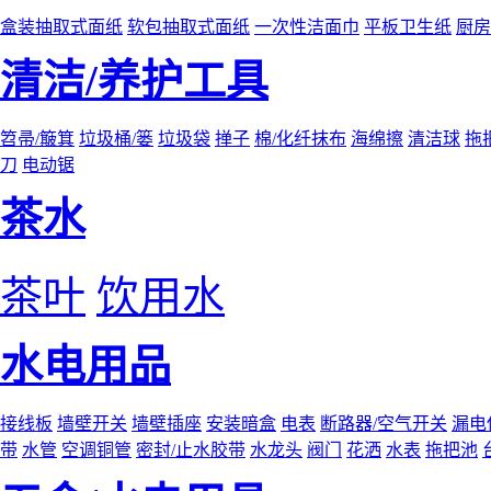
盒装抽取式面纸
软包抽取式面纸
一次性洁面巾
平板卫生纸
厨房
清洁/养护工具
笤帚/簸箕
垃圾桶/篓
垃圾袋
掸子
棉/化纤抹布
海绵擦
清洁球
拖
刀
电动锯
茶水
茶叶
饮用水
水电用品
接线板
墙壁开关
墙壁插座
安装暗盒
电表
断路器/空气开关
漏电
带
水管
空调铜管
密封/止水胶带
水龙头
阀门
花洒
水表
拖把池