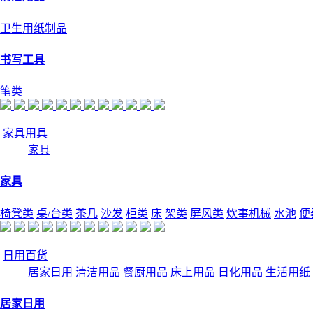
卫生用纸制品
书写工具
笔类
家具用具
家具
家具
椅凳类
桌/台类
茶几
沙发
柜类
床
架类
屏风类
炊事机械
水池
便
日用百货
居家日用
清洁用品
餐厨用品
床上用品
日化用品
生活用纸
居家日用