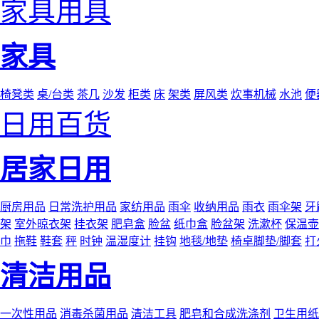
家具用具
家具
椅凳类
桌/台类
茶几
沙发
柜类
床
架类
屏风类
炊事机械
水池
便
日用百货
居家日用
厨房用品
日常洗护用品
家纺用品
雨伞
收纳用品
雨衣
雨伞架
牙
架
室外晾衣架
挂衣架
肥皂盒
脸盆
纸巾盒
脸盆架
洗漱杯
保温壶
巾
拖鞋
鞋套
秤
时钟
温湿度计
挂钩
地毯/地垫
椅卓脚垫/脚套
打
清洁用品
一次性用品
消毒杀菌用品
清洁工具
肥皂和合成洗涤剂
卫生用纸