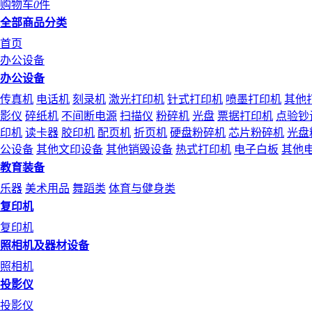
购物车
0
件
全部商品分类
首页
办公设备
办公设备
传真机
电话机
刻录机
激光打印机
针式打印机
喷墨打印机
其他
影仪
碎纸机
不间断电源
扫描仪
粉碎机
光盘
票据打印机
点验钞
印机
读卡器
胶印机
配页机
折页机
硬盘粉碎机
芯片粉碎机
光盘
公设备
其他文印设备
其他销毁设备
热式打印机
电子白板
其他
教育装备
乐器
美术用品
舞蹈类
体育与健身类
复印机
复印机
照相机及器材设备
照相机
投影仪
投影仪