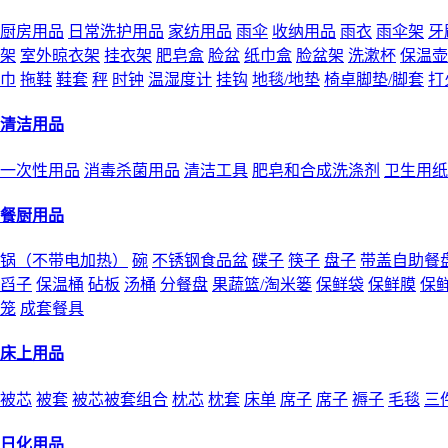
厨房用品
日常洗护用品
家纺用品
雨伞
收纳用品
雨衣
雨伞架
牙
架
室外晾衣架
挂衣架
肥皂盒
脸盆
纸巾盒
脸盆架
洗漱杯
保温壶
巾
拖鞋
鞋套
秤
时钟
温湿度计
挂钩
地毯/地垫
椅卓脚垫/脚套
打
清洁用品
一次性用品
消毒杀菌用品
清洁工具
肥皂和合成洗涤剂
卫生用纸
餐厨用品
锅（不带电加热）
碗
不锈钢食品盆
碟子
筷子
盘子
带盖自助餐
舀子
保温桶
砧板
汤桶
分餐盘
果蔬篮/淘米篓
保鲜袋
保鲜膜
保
笼
成套餐具
床上用品
被芯
被套
被芯被套组合
枕芯
枕套
床单
席子
席子
褥子
毛毯
三
日化用品