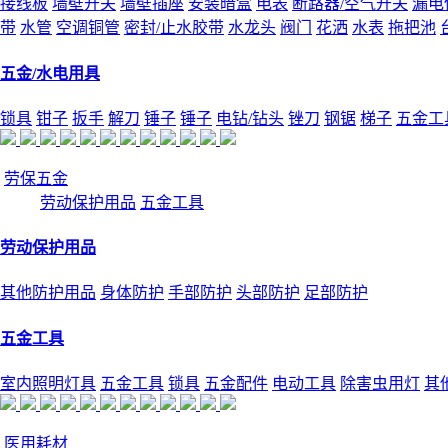
接线板
墙壁开关
墙壁插座
安装暗盒
电表
断路器/空气开关
漏电
带
水管
空调铜管
密封/止水胶带
水龙头
阀门
花洒
水表
拖把池
五金/水电用具
锁具
钳子
扳手
解刀
锤子
锤子
电钻/钻头
锉刀
钢锯
梯子
五金工
劳保五金
劳动保护用品
五金工具
劳动保护用品
其他防护用品
身体防护
手部防护
头部防护
足部防护
五金工具
室内照明灯具
五金工具
锁具
五金配件
电动工具
除害虫用灯
其
医用耗材