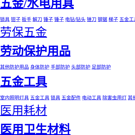
五金/水电用具
锁具
钳子
扳手
解刀
锤子
锤子
电钻/钻头
锉刀
钢锯
梯子
五金工
劳保五金
劳动保护用品
其他防护用品
身体防护
手部防护
头部防护
足部防护
五金工具
室内照明灯具
五金工具
锁具
五金配件
电动工具
除害虫用灯
其
医用耗材
医用卫生材料