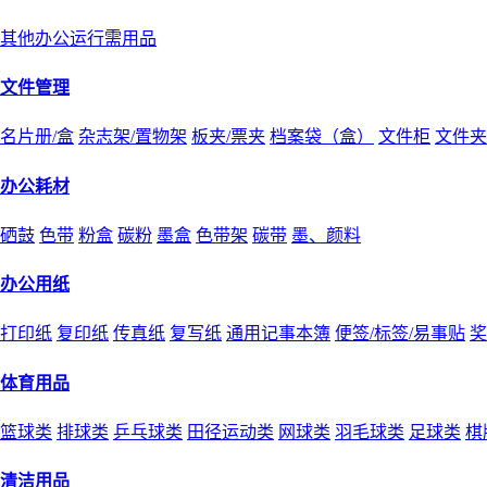
其他办公运行需用品
文件管理
名片册/盒
杂志架/置物架
板夹/票夹
档案袋（盒）
文件柜
文件夹
办公耗材
硒鼓
色带
粉盒
碳粉
墨盒
色带架
碳带
墨、颜料
办公用纸
打印纸
复印纸
传真纸
复写纸
通用记事本簿
便签/标签/易事贴
奖
体育用品
篮球类
排球类
乒乓球类
田径运动类
网球类
羽毛球类
足球类
棋
清洁用品