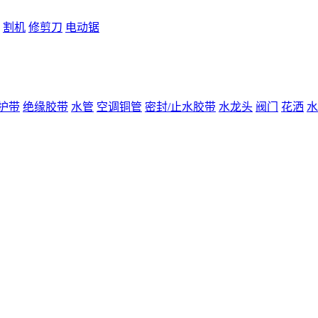
割机
修剪刀
电动锯
护带
绝缘胶带
水管
空调铜管
密封/止水胶带
水龙头
阀门
花洒
水