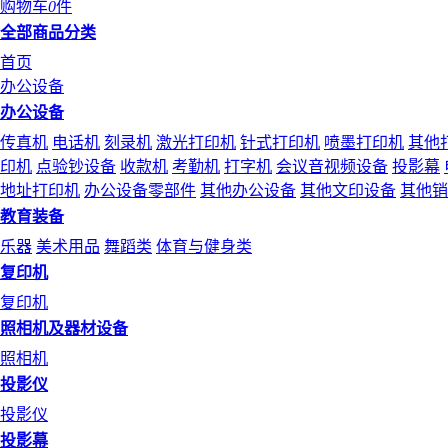
购物车
0
件
全部商品分类
首页
办公设备
办公设备
传真机
电话机
刻录机
激光打印机
针式打印机
喷墨打印机
其他
印机
点验钞设备
收款机
考勤机
打字机
会议音视频设备
投影幕
地址打印机
办公设备零部件
其他办公设备
其他文印设备
其他销
教育装备
乐器
美术用品
舞蹈类
体育与健身类
复印机
复印机
照相机及器材设备
照相机
投影仪
投影仪
投影幕