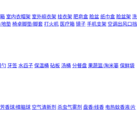
箱
室内衣帽架
室外晾衣架
挂衣架
肥皂盒
脸盆
纸巾盒
脸盆架
洗
/地垫
椅卓脚垫/脚套
打火机
医疗箱
镜子
手机支架
空调出风口挡
漏勺
牙签
水舀子
保温桶
砧板
汤桶
分餐盘
果蔬篮/淘米篓
保鲜袋
芳香球/樟脑球
空气清新剂
杀虫气雾剂
盘香/线香
电热蚊香液/片