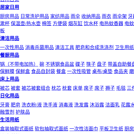
居家日用
厨房用品
日常洗护用品
家纺用品
雨伞
收纳用品
雨衣
雨伞架
牙
漱杯
保温壶/热水壶
棉签
方便袋
烟灰缸
饮水杯
电热蚊香器
电蚊
板
清洁用品
一次性用品
消毒杀菌用品
清洁工具
肥皂和合成洗涤剂
卫生用纸
餐厨用品
锅（不带电加热）
碗
不锈钢食品盆
碟子
筷子
盘子
带盖自助餐
保鲜膜
保鲜盒
食品自封袋
餐盒
一次性吸管
桌布/桌垫
食品夹
磨
床上用品
被芯
被套
被芯被套组合
枕芯
枕套
床单
席子
席子
褥子
毛毯
三
日化用品
牙膏
肥皂
洗衣粉/液
洗手液
消毒液
洗发露
沐浴露
洁面乳
花露
融雪剂
护肤品
生活用纸
盒装抽取式面纸
软包抽取式面纸
一次性洁面巾
平板卫生纸
厨房