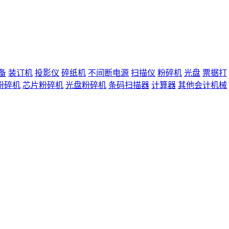
备
装订机
投影仪
碎纸机
不间断电源
扫描仪
粉碎机
光盘
票据打
粉碎机
芯片粉碎机
光盘粉碎机
条码扫描器
计算器
其他会计机械