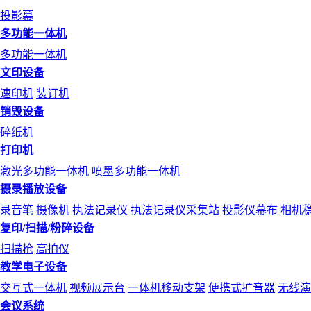
投影幕
多功能一体机
多功能一体机
文印设备
速印机
装订机
销毁设备
碎纸机
打印机
激光多功能一体机
喷墨多功能一体机
摄录播放设备
录音笔
摄像机
执法记录仪
执法记录仪采集站
投影仪幕布
相机
复印/扫描/粉碎设备
扫描枪
高拍仪
教学电子设备
交互式一体机
视频展示台
一体机移动支架
便携式扩音器
无线演
会议系统