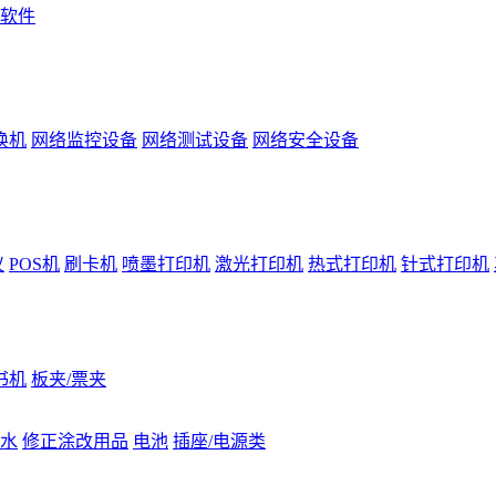
软件
换机
网络监控设备
网络测试设备
网络安全设备
仪
POS机
刷卡机
喷墨打印机
激光打印机
热式打印机
针式打印机
书机
板夹/票夹
水
修正涂改用品
电池
插座/电源类