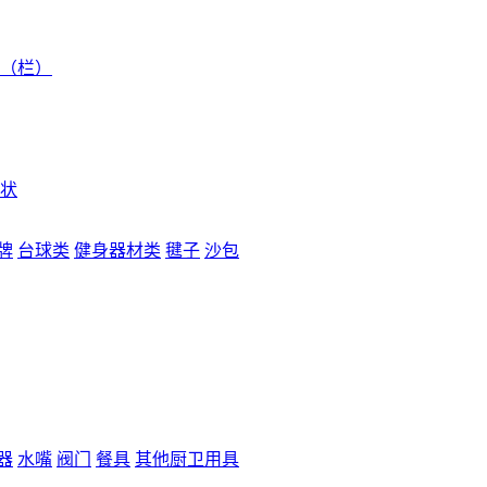
（栏）
状
牌
台球类
健身器材类
毽子
沙包
器
水嘴
阀门
餐具
其他厨卫用具