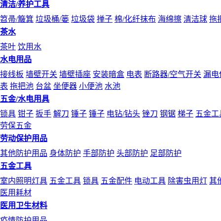
清洁/养护工具
笤帚/簸箕
垃圾桶/篓
垃圾袋
掸子
棉/化纤抹布
海绵擦
清洁球
拖
茶水
茶叶
饮用水
水电用品
接线板
墙壁开关
墙壁插座
安装暗盒
电表
断路器/空气开关
漏电
表
拖把池
台盆
坐便器
小便池
水池
五金/水电用具
锁具
钳子
扳手
解刀
锤子
锤子
电钻/钻头
锉刀
钢锯
梯子
五金工
劳保五金
劳动保护用品
其他防护用品
身体防护
手部防护
头部防护
足部防护
五金工具
室内照明灯具
五金工具
锁具
五金配件
电动工具
除害虫用灯
其
医用耗材
医用卫生材料
疫情防护用品