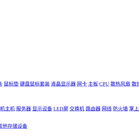
条
鼠标垫
键盘鼠标套装
液晶显示器
网卡
主板
CPU
散热风扇
散
机主机
服务器
显示设备
LED屏
交换机
路由器
网线
防火墙
掌上
其他存储设备