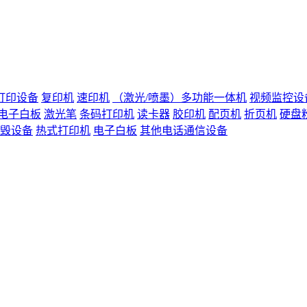
打印设备
复印机
速印机
（激光/喷墨）多功能一体机
视频监控设
电子白板
激光笔
条码打印机
读卡器
胶印机
配页机
折页机
硬盘
毁设备
热式打印机
电子白板
其他电话通信设备