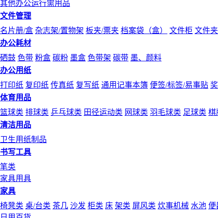
其他办公运行需用品
文件管理
名片册/盒
杂志架/置物架
板夹/票夹
档案袋（盒）
文件柜
文件夹
办公耗材
硒鼓
色带
粉盒
碳粉
墨盒
色带架
碳带
墨、颜料
办公用纸
打印纸
复印纸
传真纸
复写纸
通用记事本簿
便签/标签/易事贴
奖
体育用品
篮球类
排球类
乒乓球类
田径运动类
网球类
羽毛球类
足球类
棋
清洁用品
卫生用纸制品
书写工具
笔类
家具用具
家具
椅凳类
桌/台类
茶几
沙发
柜类
床
架类
屏风类
炊事机械
水池
便
日用百货