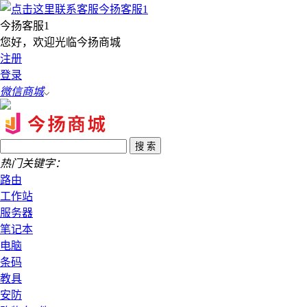
今扬客服1
您好，欢迎光临今扬商城
注册
登录
微信商城
热门关键字：
路由
工作站
服务器
笔记本
电脑
条码
教具
安防