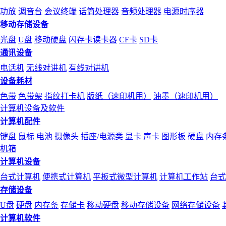
功放
调音台
会议终端
话筒处理器
音频处理器
电源时序器
移动存储设备
光盘
U盘
移动硬盘
闪存卡读卡器
CF卡
SD卡
通讯设备
电话机
无线对讲机
有线对讲机
设备耗材
色带
色带架
指纹打卡机
版纸（速印机用）
油墨（速印机用）
计算机设备及软件
计算机配件
键盘
鼠标
电池
摄像头
插座/电源类
显卡
声卡
图形板
硬盘
内存
机箱
计算机设备
台式计算机
便携式计算机
平板式微型计算机
计算机工作站
台式
存储设备
U盘
硬盘
内存条
存储卡
移动硬盘
移动存储设备
网络存储设备
计算机软件