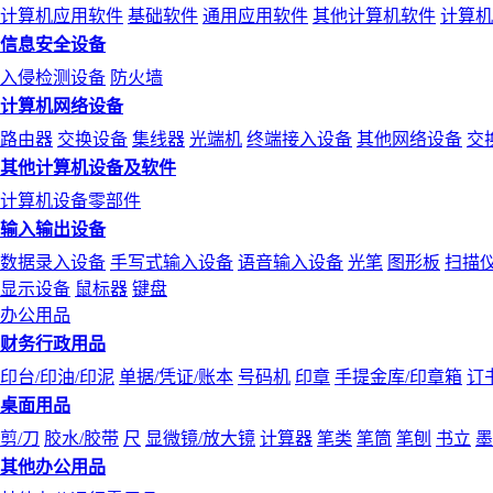
计算机应用软件
基础软件
通用应用软件
其他计算机软件
计算机
信息安全设备
入侵检测设备
防火墙
计算机网络设备
路由器
交换设备
集线器
光端机
终端接入设备
其他网络设备
交
其他计算机设备及软件
计算机设备零部件
输入输出设备
数据录入设备
手写式输入设备
语音输入设备
光笔
图形板
扫描
显示设备
鼠标器
键盘
办公用品
财务行政用品
印台/印油/印泥
单据/凭证/账本
号码机
印章
手提金库/印章箱
订
桌面用品
剪/刀
胶水/胶带
尺
显微镜/放大镜
计算器
笔类
笔筒
笔刨
书立
墨
其他办公用品