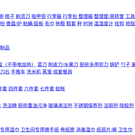
刷
梳子
剃须刀
指甲钳
行李箱
行李包
整理箱
整理筐/周转筐
工具
拍
香盘/炉
粘蝇/鼠板
毛巾
拖鞋
鞋套
秤
时钟
温湿度计
挂钩
地毯
制品
盘（不带电加热）
菜刀
削皮刀/水果刀
厨房多用剪刀
锅铲
勺子
刀石
手推车
洗米机
蒸笼
成套餐具
件套
四件套
六件套
七件套
蚊帐
水
洗洁精
厨房重油污净
玻璃清洁剂
不锈钢保养剂
洁厕剂
除胶剂
专用湿巾
卫生间专用擦手纸
卷纸筒
消毒湿巾
纸尿片/裤
卫生巾