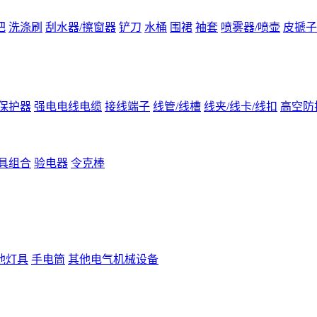
把
洗涤刷
刮水器/擦窗器
铲刀
水桶
围裙
袖套
喷雾器/喷壶
皮搋子
保护器
强电电线电缆
接线端子
线管/线槽
线夹/线卡/线扣
高空防
具组合
验电器
令克棒
他灯具
手电筒
其他电气机械设备