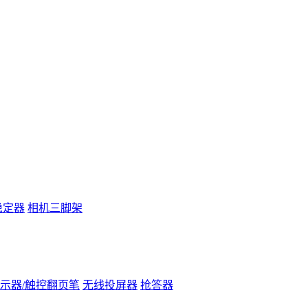
稳定器
相机三脚架
示器/触控翻页笔
无线投屏器
抢答器