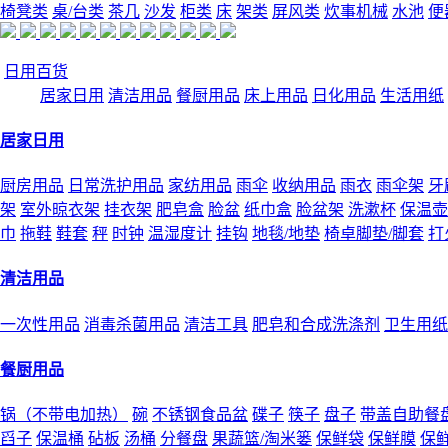
椅凳类
桌/台类
茶几
沙发
柜类
床
架类
屏风类
炊事机械
水池
便
日用百货
居家日用
清洁用品
餐厨用品
床上用品
日化用品
生活用纸
居家日用
厨房用品
日常洗护用品
家纺用品
雨伞
收纳用品
雨衣
雨伞架
牙
架
室外晾衣架
挂衣架
肥皂盒
脸盆
纸巾盒
脸盆架
洗漱杯
保温壶
巾
拖鞋
鞋套
秤
时钟
温湿度计
挂钩
地毯/地垫
椅卓脚垫/脚套
打
清洁用品
一次性用品
消毒杀菌用品
清洁工具
肥皂和合成洗涤剂
卫生用纸
餐厨用品
锅（不带电加热）
碗
不锈钢食品盆
碟子
筷子
盘子
带盖自助餐
舀子
保温桶
砧板
汤桶
分餐盘
果蔬篮/淘米篓
保鲜袋
保鲜膜
保