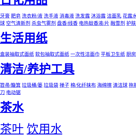
牙膏
肥皂
洗衣粉/液
洗手液
消毒液
洗发露
沐浴露
洁面乳
花露
球
空气清新剂
杀虫气雾剂
盘香/线香
电热蚊香液/片
融雪剂
护肤
生活用纸
盒装抽取式面纸
软包抽取式面纸
一次性洁面巾
平板卫生纸
厨房
清洁/养护工具
笤帚/簸箕
垃圾桶/篓
垃圾袋
掸子
棉/化纤抹布
海绵擦
清洁球
拖
刀
电动锯
茶水
茶叶
饮用水