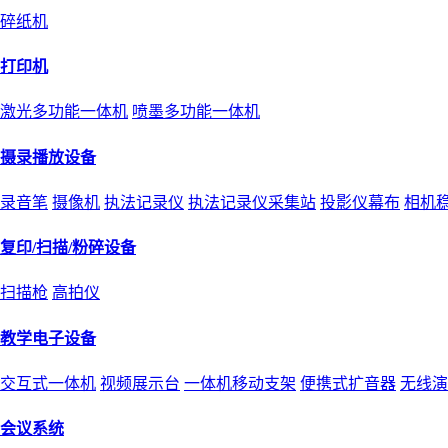
碎纸机
打印机
激光多功能一体机
喷墨多功能一体机
摄录播放设备
录音笔
摄像机
执法记录仪
执法记录仪采集站
投影仪幕布
相机
复印/扫描/粉碎设备
扫描枪
高拍仪
教学电子设备
交互式一体机
视频展示台
一体机移动支架
便携式扩音器
无线演
会议系统