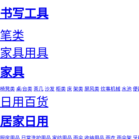
书写工具
笔类
家具用具
家具
椅凳类
桌/台类
茶几
沙发
柜类
床
架类
屏风类
炊事机械
水池
便
日用百货
居家日用
厨房用品
日常洗护用品
家纺用品
雨伞
收纳用品
雨衣
雨伞架
牙