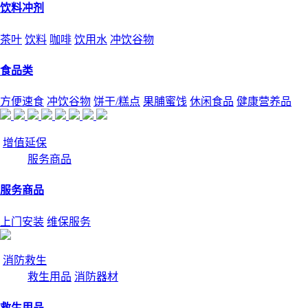
饮料冲剂
茶叶
饮料
咖啡
饮用水
冲饮谷物
食品类
方便速食
冲饮谷物
饼干/糕点
果脯蜜饯
休闲食品
健康营养品
增值延保
服务商品
服务商品
上门安装
维保服务
消防救生
救生用品
消防器材
救生用品