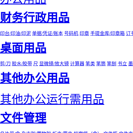
财务行政用品
印台/印油/印泥
单据/凭证/账本
号码机
印章
手提金库/印章箱
订
桌面用品
剪/刀
胶水/胶带
尺
显微镜/放大镜
计算器
笔类
笔筒
笔刨
书立
墨
其他办公用品
其他办公运行需用品
文件管理