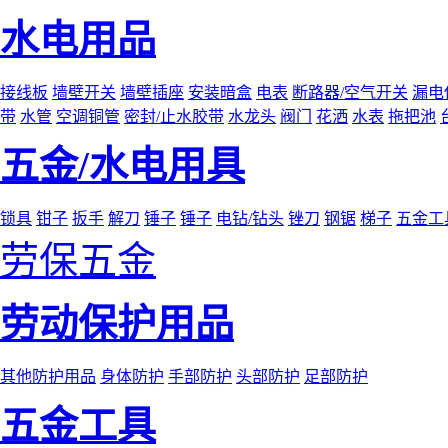
水电用品
接线板
墙壁开关
墙壁插座
安装暗盒
电表
断路器/空气开关
漏电
带
水管
空调铜管
密封/止水胶带
水龙头
阀门
花洒
水表
拖把池
五金/水电用具
锁具
钳子
扳手
解刀
锤子
锤子
电钻/钻头
锉刀
钢锯
梯子
五金工
劳保五金
劳动保护用品
其他防护用品
身体防护
手部防护
头部防护
足部防护
五金工具