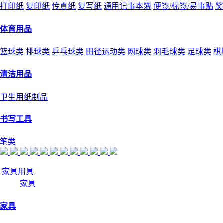
打印纸
复印纸
传真纸
复写纸
通用记事本簿
便签/标签/易事贴
奖
体育用品
篮球类
排球类
乒乓球类
田径运动类
网球类
羽毛球类
足球类
棋
清洁用品
卫生用纸制品
书写工具
笔类
家具用具
家具
家具