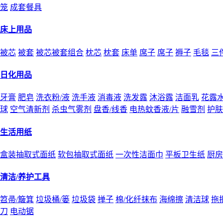
笼
成套餐具
床上用品
被芯
被套
被芯被套组合
枕芯
枕套
床单
席子
席子
褥子
毛毯
三
日化用品
牙膏
肥皂
洗衣粉/液
洗手液
消毒液
洗发露
沐浴露
洁面乳
花露
球
空气清新剂
杀虫气雾剂
盘香/线香
电热蚊香液/片
融雪剂
护肤
生活用纸
盒装抽取式面纸
软包抽取式面纸
一次性洁面巾
平板卫生纸
厨房
清洁/养护工具
笤帚/簸箕
垃圾桶/篓
垃圾袋
掸子
棉/化纤抹布
海绵擦
清洁球
拖
刀
电动锯