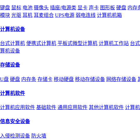
键盘
鼠标
电池
摄像头
插座/电源类
显卡
声卡
图形板
硬盘
内存
模块
光驱
耳机
耳麦组合
UPS电源
弱电连线
计算机机箱
计算机设备
台式计算机
便携式计算机
平板式微型计算机
计算机工作站
台式
算机设备
存储设备
U盘
硬盘
内存条
存储卡
移动硬盘
移动存储设备
网络存储设备
计算机软件
计算机应用软件
基础软件
通用应用软件
其他计算机软件
计算机
信息安全设备
入侵检测设备
防火墙