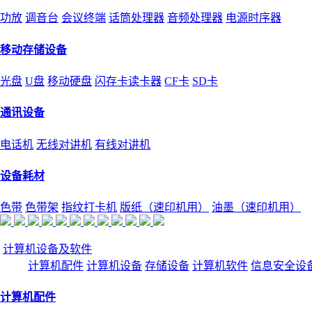
功放
调音台
会议终端
话筒处理器
音频处理器
电源时序器
移动存储设备
光盘
U盘
移动硬盘
闪存卡读卡器
CF卡
SD卡
通讯设备
电话机
无线对讲机
有线对讲机
设备耗材
色带
色带架
指纹打卡机
版纸（速印机用）
油墨（速印机用）
计算机设备及软件
计算机配件
计算机设备
存储设备
计算机软件
信息安全设
计算机配件