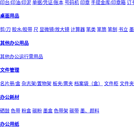
印台/印油/印泥
单据/凭证/账本
号码机
印章
手提金库/印章箱
订
桌面用品
剪/刀
胶水/胶带
尺
显微镜/放大镜
计算器
笔类
笔筒
笔刨
书立
墨
其他办公用品
其他办公运行需用品
文件管理
名片册/盒
杂志架/置物架
板夹/票夹
档案袋（盒）
文件柜
文件夹
办公耗材
硒鼓
色带
粉盒
碳粉
墨盒
色带架
碳带
墨、颜料
办公用纸