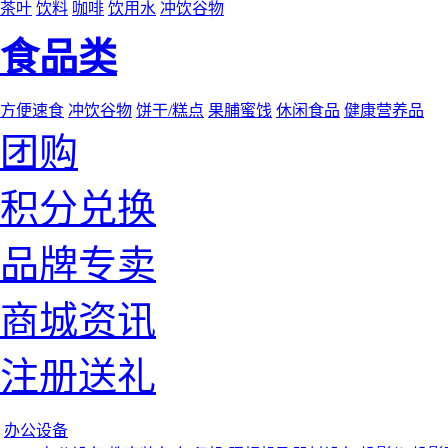
茶叶
饮料
咖啡
饮用水
冲饮谷物
食品类
方便速食
冲饮谷物
饼干/糕点
果脯蜜饯
休闲食品
健康营养品
团购
积分兑换
品牌专卖
商城资讯
注册送礼
办公设备