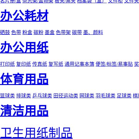
名片册/盒
杂志架/置物架
板夹/票夹
档案袋（盒）
文件柜
文件夹
办公耗材
硒鼓
色带
粉盒
碳粉
墨盒
色带架
碳带
墨、颜料
办公用纸
打印纸
复印纸
传真纸
复写纸
通用记事本簿
便签/标签/易事贴
奖
体育用品
篮球类
排球类
乒乓球类
田径运动类
网球类
羽毛球类
足球类
棋
清洁用品
卫生用纸制品