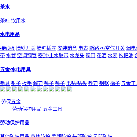
茶水
茶叶
饮用水
水电用品
接线板
墙壁开关
墙壁插座
安装暗盒
电表
断路器/空气开关
漏电
带
水管
空调铜管
密封/止水胶带
水龙头
阀门
花洒
水表
拖把池
五金/水电用具
锁具
钳子
扳手
解刀
锤子
锤子
电钻/钻头
锉刀
钢锯
梯子
五金工
劳保五金
劳动保护用品
五金工具
劳动保护用品
其他防护用品
身体防护
手部防护
头部防护
足部防护