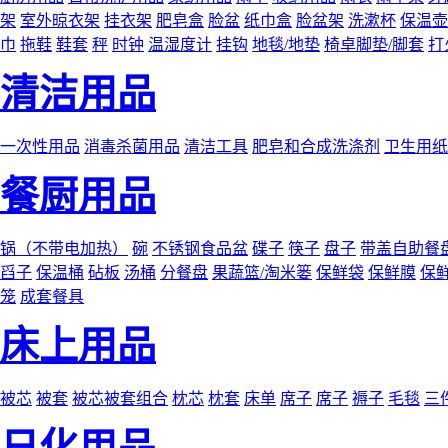
架
室外晾衣架
挂衣架
肥皂盒
脸盆
纸巾盒
脸盆架
洗漱杯
保温壶
巾
拖鞋
鞋套
秤
时钟
温湿度计
挂钩
地毯/地垫
椅卓脚垫/脚套
打
清洁用品
一次性用品
消毒杀菌用品
清洁工具
肥皂和合成洗涤剂
卫生用纸
餐厨用品
锅（不带电加热）
碗
不锈钢食品盆
碟子
筷子
盘子
带盖自助餐
舀子
保温桶
砧板
汤桶
分餐盘
果蔬篮/淘米篓
保鲜袋
保鲜膜
保
笼
成套餐具
床上用品
被芯
被套
被芯被套组合
枕芯
枕套
床单
席子
席子
褥子
毛毯
三
日化用品