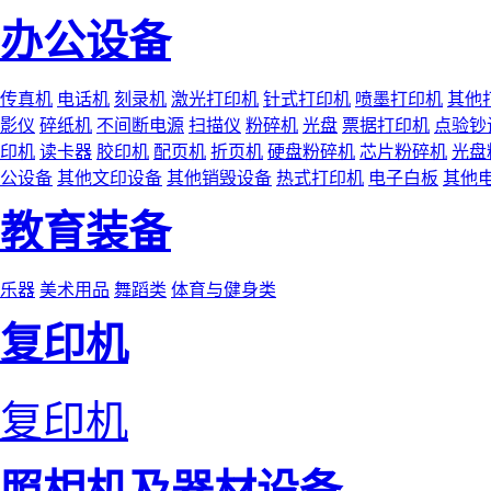
办公设备
传真机
电话机
刻录机
激光打印机
针式打印机
喷墨打印机
其他
影仪
碎纸机
不间断电源
扫描仪
粉碎机
光盘
票据打印机
点验钞
印机
读卡器
胶印机
配页机
折页机
硬盘粉碎机
芯片粉碎机
光盘
公设备
其他文印设备
其他销毁设备
热式打印机
电子白板
其他
教育装备
乐器
美术用品
舞蹈类
体育与健身类
复印机
复印机
照相机及器材设备