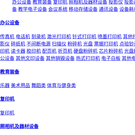
办公设备
教育装备
复印机
照相机及器材设备
投影仪
投影
备
教学电子设备
会议系统
移动存储设备
通讯设备
设备耗
办公设备
传真机
电话机
刻录机
激光打印机
针式打印机
喷墨打印机
其他
影仪
碎纸机
不间断电源
扫描仪
粉碎机
光盘
票据打印机
点验钞
印机
读卡器
胶印机
配页机
折页机
硬盘粉碎机
芯片粉碎机
光盘
公设备
其他文印设备
其他销毁设备
热式打印机
电子白板
其他
教育装备
乐器
美术用品
舞蹈类
体育与健身类
复印机
复印机
照相机及器材设备