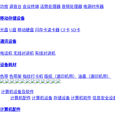
功放
调音台
会议终端
话筒处理器
音频处理器
电源时序器
移动存储设备
光盘
U盘
移动硬盘
闪存卡读卡器
CF卡
SD卡
通讯设备
电话机
无线对讲机
有线对讲机
设备耗材
色带
色带架
指纹打卡机
版纸（速印机用）
油墨（速印机用）
计算机设备及软件
计算机配件
计算机设备
存储设备
计算机软件
信息安全设
计算机配件