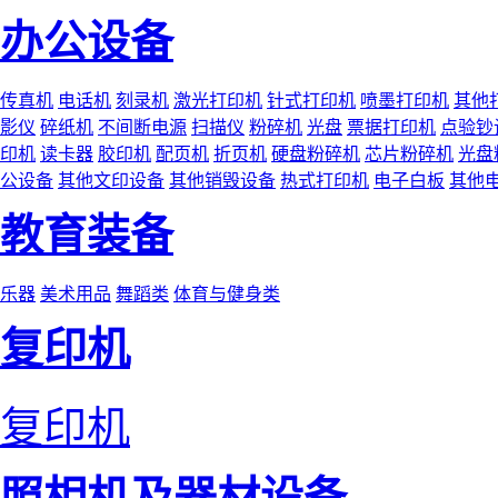
办公设备
传真机
电话机
刻录机
激光打印机
针式打印机
喷墨打印机
其他
影仪
碎纸机
不间断电源
扫描仪
粉碎机
光盘
票据打印机
点验钞
印机
读卡器
胶印机
配页机
折页机
硬盘粉碎机
芯片粉碎机
光盘
公设备
其他文印设备
其他销毁设备
热式打印机
电子白板
其他
教育装备
乐器
美术用品
舞蹈类
体育与健身类
复印机
复印机
照相机及器材设备