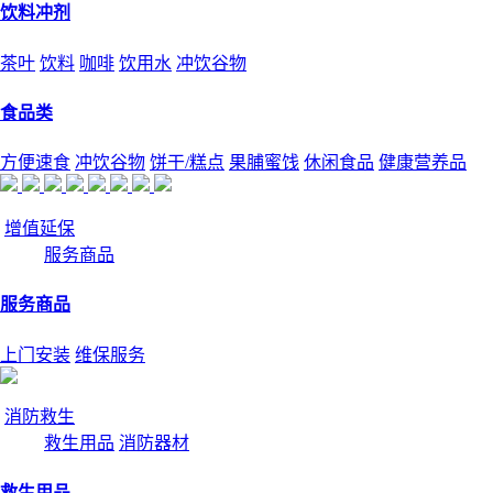
饮料冲剂
茶叶
饮料
咖啡
饮用水
冲饮谷物
食品类
方便速食
冲饮谷物
饼干/糕点
果脯蜜饯
休闲食品
健康营养品
增值延保
服务商品
服务商品
上门安装
维保服务
消防救生
救生用品
消防器材
救生用品