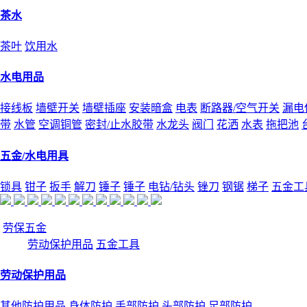
茶水
茶叶
饮用水
水电用品
接线板
墙壁开关
墙壁插座
安装暗盒
电表
断路器/空气开关
漏电
带
水管
空调铜管
密封/止水胶带
水龙头
阀门
花洒
水表
拖把池
五金/水电用具
锁具
钳子
扳手
解刀
锤子
锤子
电钻/钻头
锉刀
钢锯
梯子
五金工
劳保五金
劳动保护用品
五金工具
劳动保护用品
其他防护用品
身体防护
手部防护
头部防护
足部防护