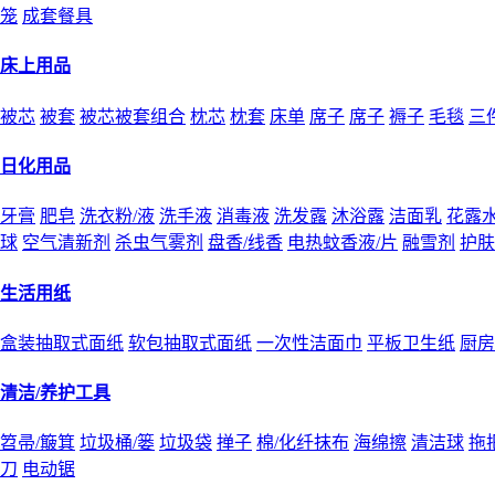
笼
成套餐具
床上用品
被芯
被套
被芯被套组合
枕芯
枕套
床单
席子
席子
褥子
毛毯
三
日化用品
牙膏
肥皂
洗衣粉/液
洗手液
消毒液
洗发露
沐浴露
洁面乳
花露
球
空气清新剂
杀虫气雾剂
盘香/线香
电热蚊香液/片
融雪剂
护肤
生活用纸
盒装抽取式面纸
软包抽取式面纸
一次性洁面巾
平板卫生纸
厨房
清洁/养护工具
笤帚/簸箕
垃圾桶/篓
垃圾袋
掸子
棉/化纤抹布
海绵擦
清洁球
拖
刀
电动锯