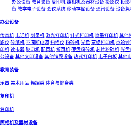
办公设备
教育装备
复印机
照相机及器材设备
投影仪
投影
备
教学电子设备
会议系统
移动存储设备
通讯设备
设备耗
办公设备
传真机
电话机
刻录机
激光打印机
针式打印机
喷墨打印机
其他
影仪
碎纸机
不间断电源
扫描仪
粉碎机
光盘
票据打印机
点验钞
印机
读卡器
胶印机
配页机
折页机
硬盘粉碎机
芯片粉碎机
光盘
公设备
其他文印设备
其他销毁设备
热式打印机
电子白板
其他
教育装备
乐器
美术用品
舞蹈类
体育与健身类
复印机
复印机
照相机及器材设备