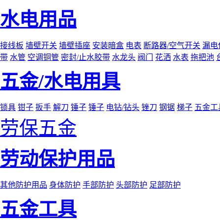
水电用品
接线板
墙壁开关
墙壁插座
安装暗盒
电表
断路器/空气开关
漏电
带
水管
空调铜管
密封/止水胶带
水龙头
阀门
花洒
水表
拖把池
五金/水电用具
锁具
钳子
扳手
解刀
锤子
锤子
电钻/钻头
锉刀
钢锯
梯子
五金工
劳保五金
劳动保护用品
其他防护用品
身体防护
手部防护
头部防护
足部防护
五金工具