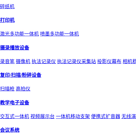
碎纸机
打印机
激光多功能一体机
喷墨多功能一体机
摄录播放设备
录音笔
摄像机
执法记录仪
执法记录仪采集站
投影仪幕布
相机
复印/扫描/粉碎设备
扫描枪
高拍仪
教学电子设备
交互式一体机
视频展示台
一体机移动支架
便携式扩音器
无线演
会议系统