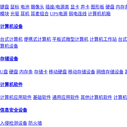
键盘
鼠标
电池
摄像头
插座/电源类
显卡
声卡
图形板
硬盘
内存
模块
光驱
耳机
耳麦组合
UPS电源
弱电连线
计算机机箱
计算机设备
台式计算机
便携式计算机
平板式微型计算机
计算机工作站
台式
算机设备
存储设备
U盘
硬盘
内存条
存储卡
移动硬盘
移动存储设备
网络存储设备
计算机软件
计算机应用软件
基础软件
通用应用软件
其他计算机软件
计算机
信息安全设备
入侵检测设备
防火墙