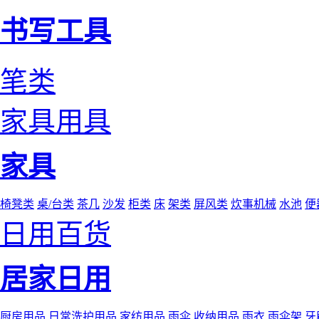
书写工具
笔类
家具用具
家具
椅凳类
桌/台类
茶几
沙发
柜类
床
架类
屏风类
炊事机械
水池
便
日用百货
居家日用
厨房用品
日常洗护用品
家纺用品
雨伞
收纳用品
雨衣
雨伞架
牙