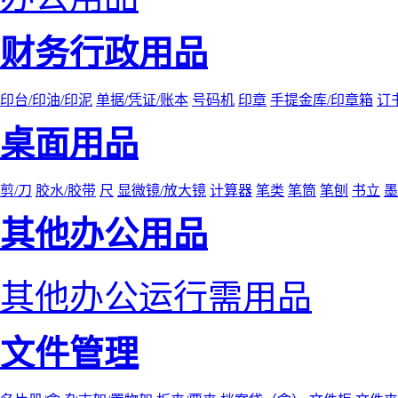
财务行政用品
印台/印油/印泥
单据/凭证/账本
号码机
印章
手提金库/印章箱
订
桌面用品
剪/刀
胶水/胶带
尺
显微镜/放大镜
计算器
笔类
笔筒
笔刨
书立
墨
其他办公用品
其他办公运行需用品
文件管理