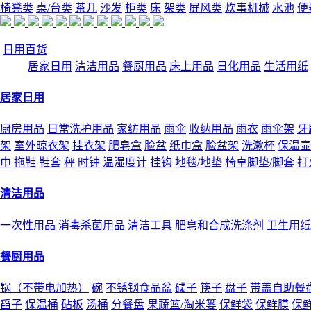
椅凳类
桌/台类
茶几
沙发
柜类
床
架类
屏风类
炊事机械
水池
便
日用百货
居家日用
清洁用品
餐厨用品
床上用品
日化用品
生活用纸
居家日用
厨房用品
日常洗护用品
家纺用品
雨伞
收纳用品
雨衣
雨伞架
牙
架
室外晾衣架
挂衣架
肥皂盒
脸盆
纸巾盒
脸盆架
洗漱杯
保温壶
巾
拖鞋
鞋套
秤
时钟
温湿度计
挂钩
地毯/地垫
椅卓脚垫/脚套
打
清洁用品
一次性用品
消毒杀菌用品
清洁工具
肥皂和合成洗涤剂
卫生用纸
餐厨用品
锅（不带电加热）
碗
不锈钢食品盆
碟子
筷子
盘子
带盖自助餐
舀子
保温桶
砧板
汤桶
分餐盘
果蔬篮/淘米篓
保鲜袋
保鲜膜
保