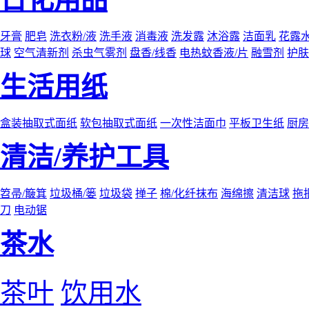
牙膏
肥皂
洗衣粉/液
洗手液
消毒液
洗发露
沐浴露
洁面乳
花露
球
空气清新剂
杀虫气雾剂
盘香/线香
电热蚊香液/片
融雪剂
护肤
生活用纸
盒装抽取式面纸
软包抽取式面纸
一次性洁面巾
平板卫生纸
厨房
清洁/养护工具
笤帚/簸箕
垃圾桶/篓
垃圾袋
掸子
棉/化纤抹布
海绵擦
清洁球
拖
刀
电动锯
茶水
茶叶
饮用水