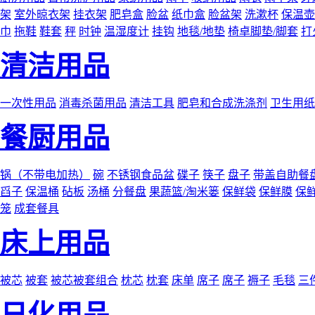
架
室外晾衣架
挂衣架
肥皂盒
脸盆
纸巾盒
脸盆架
洗漱杯
保温壶
巾
拖鞋
鞋套
秤
时钟
温湿度计
挂钩
地毯/地垫
椅卓脚垫/脚套
打
清洁用品
一次性用品
消毒杀菌用品
清洁工具
肥皂和合成洗涤剂
卫生用纸
餐厨用品
锅（不带电加热）
碗
不锈钢食品盆
碟子
筷子
盘子
带盖自助餐
舀子
保温桶
砧板
汤桶
分餐盘
果蔬篮/淘米篓
保鲜袋
保鲜膜
保
笼
成套餐具
床上用品
被芯
被套
被芯被套组合
枕芯
枕套
床单
席子
席子
褥子
毛毯
三
日化用品