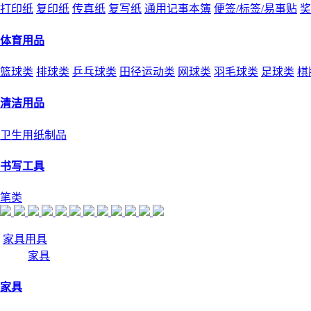
打印纸
复印纸
传真纸
复写纸
通用记事本簿
便签/标签/易事贴
奖
体育用品
篮球类
排球类
乒乓球类
田径运动类
网球类
羽毛球类
足球类
棋
清洁用品
卫生用纸制品
书写工具
笔类
家具用具
家具
家具