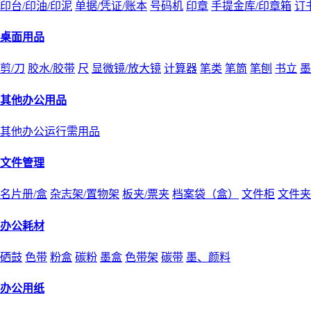
印台/印油/印泥
单据/凭证/账本
号码机
印章
手提金库/印章箱
订
桌面用品
剪/刀
胶水/胶带
尺
显微镜/放大镜
计算器
笔类
笔筒
笔刨
书立
墨
其他办公用品
其他办公运行需用品
文件管理
名片册/盒
杂志架/置物架
板夹/票夹
档案袋（盒）
文件柜
文件夹
办公耗材
硒鼓
色带
粉盒
碳粉
墨盒
色带架
碳带
墨、颜料
办公用纸