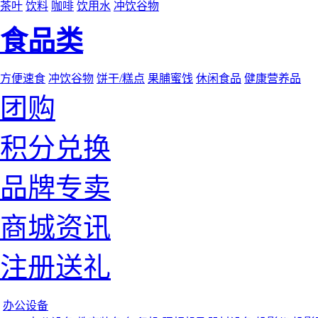
茶叶
饮料
咖啡
饮用水
冲饮谷物
食品类
方便速食
冲饮谷物
饼干/糕点
果脯蜜饯
休闲食品
健康营养品
团购
积分兑换
品牌专卖
商城资讯
注册送礼
办公设备