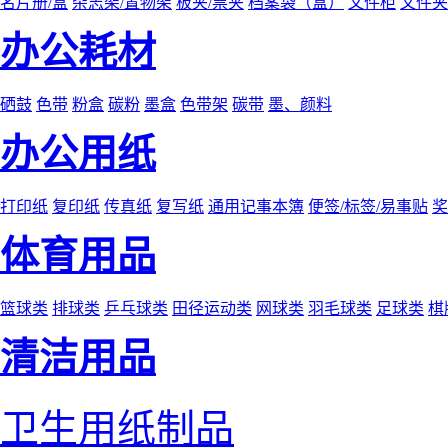
名片册/盒
杂志架/置物架
板夹/票夹
档案袋（盒）
文件柜
文件夹
办公耗材
硒鼓
色带
粉盒
碳粉
墨盒
色带架
碳带
墨、颜料
办公用纸
打印纸
复印纸
传真纸
复写纸
通用记事本簿
便签/标签/易事贴
奖
体育用品
篮球类
排球类
乒乓球类
田径运动类
网球类
羽毛球类
足球类
棋
清洁用品
卫生用纸制品