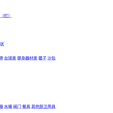
（栏）
状
牌
台球类
健身器材类
毽子
沙包
器
水嘴
阀门
餐具
其他厨卫用具