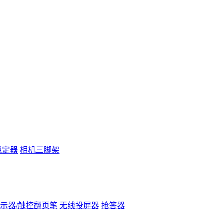
稳定器
相机三脚架
示器/触控翻页笔
无线投屏器
抢答器