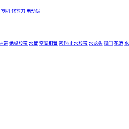
割机
修剪刀
电动锯
护带
绝缘胶带
水管
空调铜管
密封/止水胶带
水龙头
阀门
花洒
水