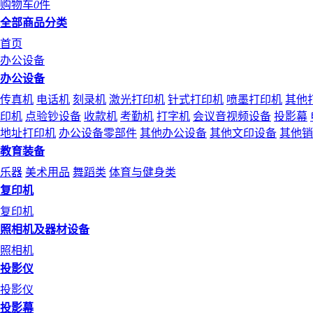
购物车
0
件
全部商品分类
首页
办公设备
办公设备
传真机
电话机
刻录机
激光打印机
针式打印机
喷墨打印机
其他
印机
点验钞设备
收款机
考勤机
打字机
会议音视频设备
投影幕
地址打印机
办公设备零部件
其他办公设备
其他文印设备
其他销
教育装备
乐器
美术用品
舞蹈类
体育与健身类
复印机
复印机
照相机及器材设备
照相机
投影仪
投影仪
投影幕