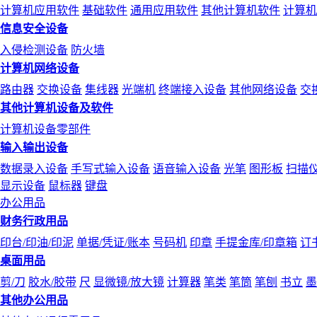
计算机应用软件
基础软件
通用应用软件
其他计算机软件
计算机
信息安全设备
入侵检测设备
防火墙
计算机网络设备
路由器
交换设备
集线器
光端机
终端接入设备
其他网络设备
交
其他计算机设备及软件
计算机设备零部件
输入输出设备
数据录入设备
手写式输入设备
语音输入设备
光笔
图形板
扫描
显示设备
鼠标器
键盘
办公用品
财务行政用品
印台/印油/印泥
单据/凭证/账本
号码机
印章
手提金库/印章箱
订
桌面用品
剪/刀
胶水/胶带
尺
显微镜/放大镜
计算器
笔类
笔筒
笔刨
书立
墨
其他办公用品