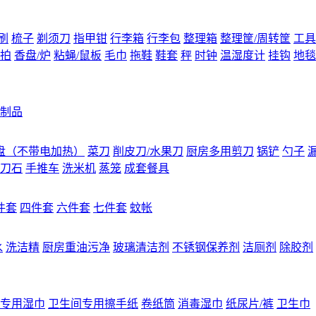
刷
梳子
剃须刀
指甲钳
行李箱
行李包
整理箱
整理筐/周转筐
工具
拍
香盘/炉
粘蝇/鼠板
毛巾
拖鞋
鞋套
秤
时钟
温湿度计
挂钩
地毯
制品
盘（不带电加热）
菜刀
削皮刀/水果刀
厨房多用剪刀
锅铲
勺子
刀石
手推车
洗米机
蒸笼
成套餐具
件套
四件套
六件套
七件套
蚊帐
水
洗洁精
厨房重油污净
玻璃清洁剂
不锈钢保养剂
洁厕剂
除胶剂
专用湿巾
卫生间专用擦手纸
卷纸筒
消毒湿巾
纸尿片/裤
卫生巾