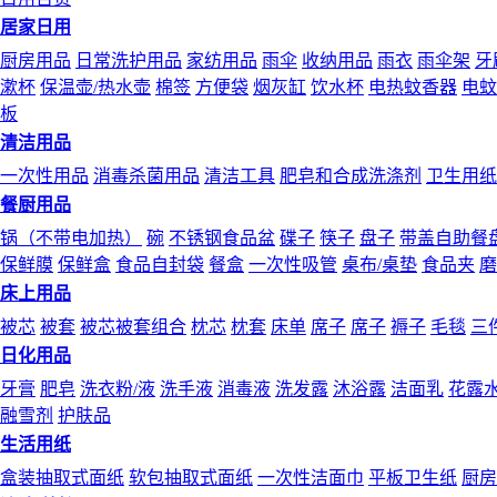
居家日用
厨房用品
日常洗护用品
家纺用品
雨伞
收纳用品
雨衣
雨伞架
牙
漱杯
保温壶/热水壶
棉签
方便袋
烟灰缸
饮水杯
电热蚊香器
电蚊
板
清洁用品
一次性用品
消毒杀菌用品
清洁工具
肥皂和合成洗涤剂
卫生用纸
餐厨用品
锅（不带电加热）
碗
不锈钢食品盆
碟子
筷子
盘子
带盖自助餐
保鲜膜
保鲜盒
食品自封袋
餐盒
一次性吸管
桌布/桌垫
食品夹
磨
床上用品
被芯
被套
被芯被套组合
枕芯
枕套
床单
席子
席子
褥子
毛毯
三
日化用品
牙膏
肥皂
洗衣粉/液
洗手液
消毒液
洗发露
沐浴露
洁面乳
花露
融雪剂
护肤品
生活用纸
盒装抽取式面纸
软包抽取式面纸
一次性洁面巾
平板卫生纸
厨房