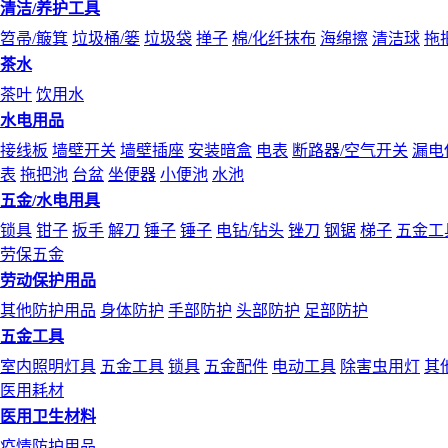
清洁/养护工具
笤帚/簸箕
垃圾桶/篓
垃圾袋
掸子
棉/化纤抹布
海绵擦
清洁球
拖
茶水
茶叶
饮用水
水电用品
接线板
墙壁开关
墙壁插座
安装暗盒
电表
断路器/空气开关
漏电
表
拖把池
台盆
坐便器
小便池
水池
五金/水电用具
锁具
钳子
扳手
解刀
锤子
锤子
电钻/钻头
锉刀
钢锯
梯子
五金工
劳保五金
劳动保护用品
其他防护用品
身体防护
手部防护
头部防护
足部防护
五金工具
室内照明灯具
五金工具
锁具
五金配件
电动工具
除害虫用灯
其
医用耗材
医用卫生材料
疫情防护用品