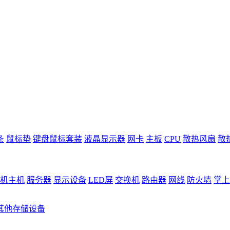
条
鼠标垫
键盘鼠标套装
液晶显示器
网卡
主板
CPU
散热风扇
散
机主机
服务器
显示设备
LED屏
交换机
路由器
网线
防火墙
掌上
其他存储设备