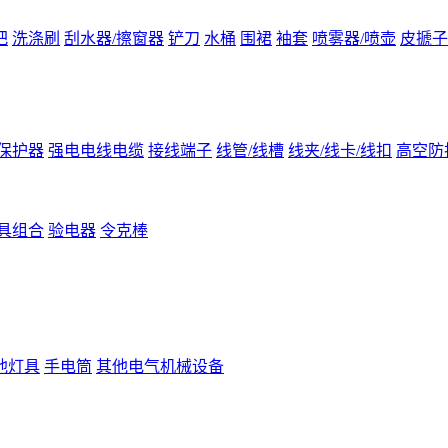
把
洗涤刷
刮水器/擦窗器
铲刀
水桶
围裙
袖套
喷雾器/喷壶
皮搋子
保护器
强电电线电缆
接线端子
线管/线槽
线夹/线卡/线扣
高空防
具组合
验电器
令克棒
他灯具
手电筒
其他电气机械设备