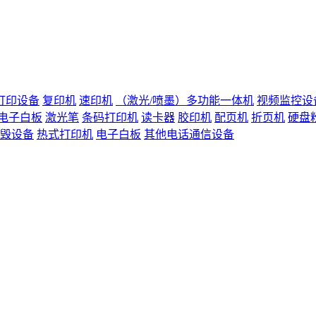
打印设备
复印机
速印机
（激光/喷墨）多功能一体机
视频监控设
电子白板
激光笔
条码打印机
读卡器
胶印机
配页机
折页机
硬盘
毁设备
热式打印机
电子白板
其他电话通信设备