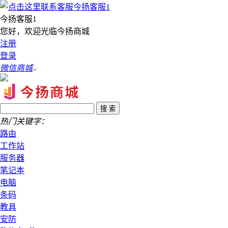
今扬客服1
您好，欢迎光临今扬商城
注册
登录
微信商城
热门关键字：
路由
工作站
服务器
笔记本
电脑
条码
教具
安防