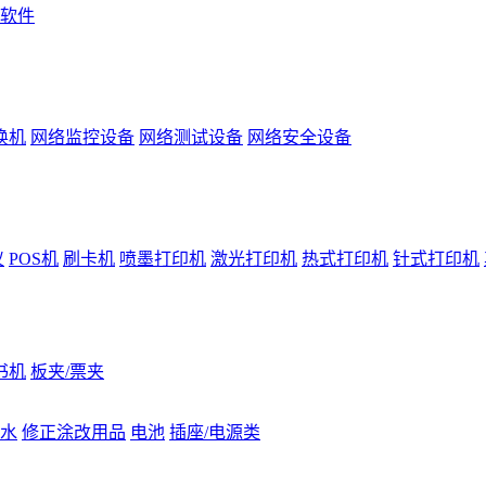
软件
换机
网络监控设备
网络测试设备
网络安全设备
仪
POS机
刷卡机
喷墨打印机
激光打印机
热式打印机
针式打印机
书机
板夹/票夹
水
修正涂改用品
电池
插座/电源类