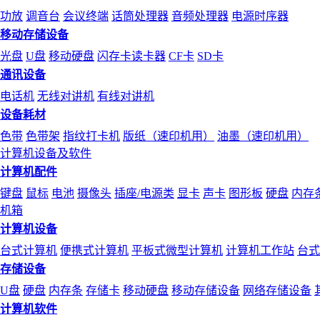
功放
调音台
会议终端
话筒处理器
音频处理器
电源时序器
移动存储设备
光盘
U盘
移动硬盘
闪存卡读卡器
CF卡
SD卡
通讯设备
电话机
无线对讲机
有线对讲机
设备耗材
色带
色带架
指纹打卡机
版纸（速印机用）
油墨（速印机用）
计算机设备及软件
计算机配件
键盘
鼠标
电池
摄像头
插座/电源类
显卡
声卡
图形板
硬盘
内存
机箱
计算机设备
台式计算机
便携式计算机
平板式微型计算机
计算机工作站
台式
存储设备
U盘
硬盘
内存条
存储卡
移动硬盘
移动存储设备
网络存储设备
计算机软件