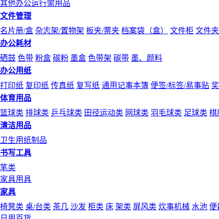
其他办公运行需用品
文件管理
名片册/盒
杂志架/置物架
板夹/票夹
档案袋（盒）
文件柜
文件夹
办公耗材
硒鼓
色带
粉盒
碳粉
墨盒
色带架
碳带
墨、颜料
办公用纸
打印纸
复印纸
传真纸
复写纸
通用记事本簿
便签/标签/易事贴
奖
体育用品
篮球类
排球类
乒乓球类
田径运动类
网球类
羽毛球类
足球类
棋
清洁用品
卫生用纸制品
书写工具
笔类
家具用具
家具
椅凳类
桌/台类
茶几
沙发
柜类
床
架类
屏风类
炊事机械
水池
便
日用百货