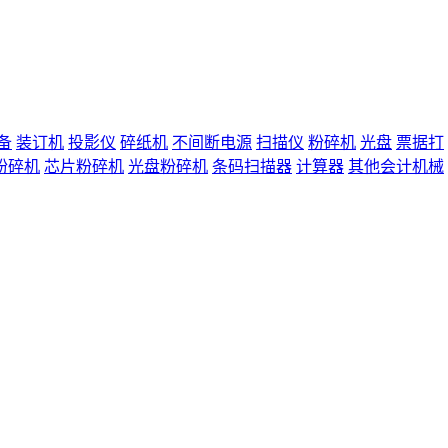
备
装订机
投影仪
碎纸机
不间断电源
扫描仪
粉碎机
光盘
票据打
粉碎机
芯片粉碎机
光盘粉碎机
条码扫描器
计算器
其他会计机械