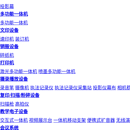
投影幕
多功能一体机
多功能一体机
文印设备
速印机
装订机
销毁设备
碎纸机
打印机
激光多功能一体机
喷墨多功能一体机
摄录播放设备
录音笔
摄像机
执法记录仪
执法记录仪采集站
投影仪幕布
相机
复印/扫描/粉碎设备
扫描枪
高拍仪
教学电子设备
交互式一体机
视频展示台
一体机移动支架
便携式扩音器
无线演
会议系统