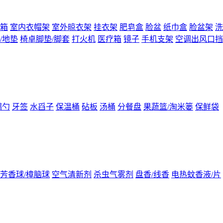
箱
室内衣帽架
室外晾衣架
挂衣架
肥皂盒
脸盆
纸巾盒
脸盆架
洗
/地垫
椅卓脚垫/脚套
打火机
医疗箱
镜子
手机支架
空调出风口挡
漏勺
牙签
水舀子
保温桶
砧板
汤桶
分餐盘
果蔬篮/淘米篓
保鲜袋
芳香球/樟脑球
空气清新剂
杀虫气雾剂
盘香/线香
电热蚊香液/片