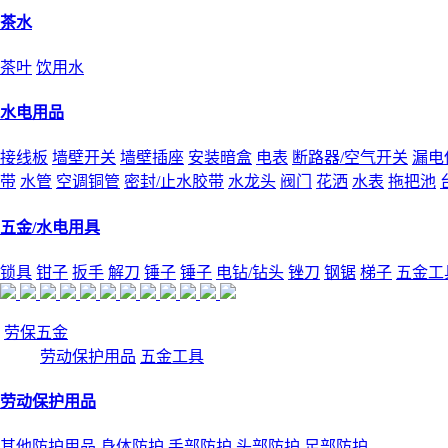
茶水
茶叶
饮用水
水电用品
接线板
墙壁开关
墙壁插座
安装暗盒
电表
断路器/空气开关
漏电
带
水管
空调铜管
密封/止水胶带
水龙头
阀门
花洒
水表
拖把池
五金/水电用具
锁具
钳子
扳手
解刀
锤子
锤子
电钻/钻头
锉刀
钢锯
梯子
五金工
劳保五金
劳动保护用品
五金工具
劳动保护用品
其他防护用品
身体防护
手部防护
头部防护
足部防护