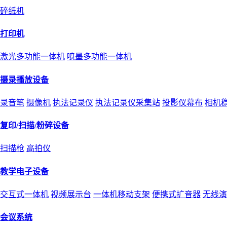
碎纸机
打印机
激光多功能一体机
喷墨多功能一体机
摄录播放设备
录音笔
摄像机
执法记录仪
执法记录仪采集站
投影仪幕布
相机
复印/扫描/粉碎设备
扫描枪
高拍仪
教学电子设备
交互式一体机
视频展示台
一体机移动支架
便携式扩音器
无线演
会议系统