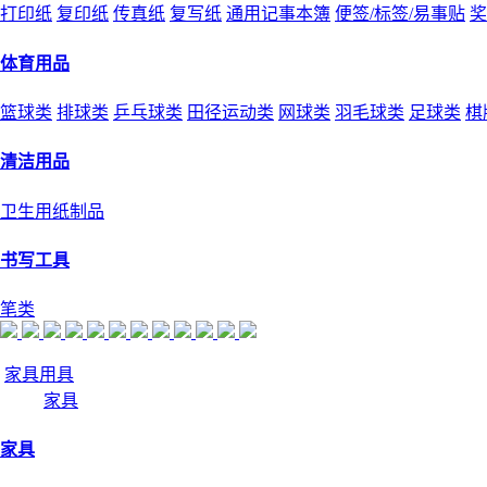
打印纸
复印纸
传真纸
复写纸
通用记事本簿
便签/标签/易事贴
奖
体育用品
篮球类
排球类
乒乓球类
田径运动类
网球类
羽毛球类
足球类
棋
清洁用品
卫生用纸制品
书写工具
笔类
家具用具
家具
家具