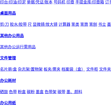
印台/印油/印泥
单据/凭证/账本
号码机
印章
手提金库/印章箱
订
桌面用品
剪/刀
胶水/胶带
尺
显微镜/放大镜
计算器
笔类
笔筒
笔刨
书立
墨
其他办公用品
其他办公运行需用品
文件管理
名片册/盒
杂志架/置物架
板夹/票夹
档案袋（盒）
文件柜
文件夹
办公耗材
硒鼓
色带
粉盒
碳粉
墨盒
色带架
碳带
墨、颜料
办公用纸