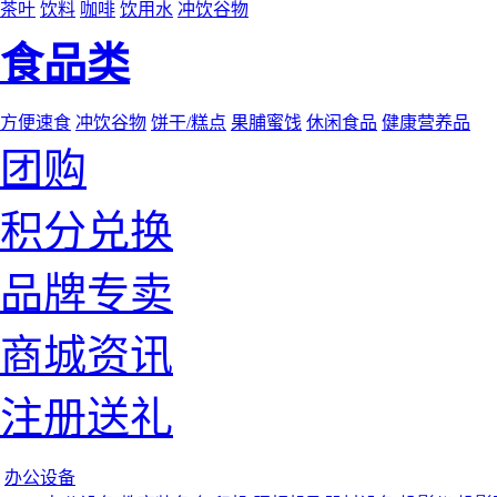
茶叶
饮料
咖啡
饮用水
冲饮谷物
食品类
方便速食
冲饮谷物
饼干/糕点
果脯蜜饯
休闲食品
健康营养品
团购
积分兑换
品牌专卖
商城资讯
注册送礼
办公设备