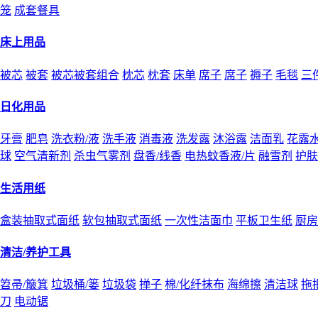
笼
成套餐具
床上用品
被芯
被套
被芯被套组合
枕芯
枕套
床单
席子
席子
褥子
毛毯
三
日化用品
牙膏
肥皂
洗衣粉/液
洗手液
消毒液
洗发露
沐浴露
洁面乳
花露
球
空气清新剂
杀虫气雾剂
盘香/线香
电热蚊香液/片
融雪剂
护肤
生活用纸
盒装抽取式面纸
软包抽取式面纸
一次性洁面巾
平板卫生纸
厨房
清洁/养护工具
笤帚/簸箕
垃圾桶/篓
垃圾袋
掸子
棉/化纤抹布
海绵擦
清洁球
拖
刀
电动锯