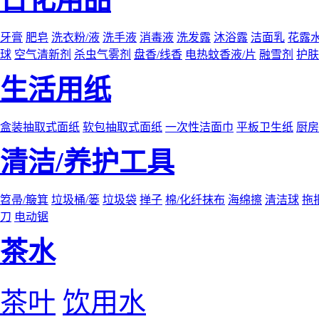
牙膏
肥皂
洗衣粉/液
洗手液
消毒液
洗发露
沐浴露
洁面乳
花露
球
空气清新剂
杀虫气雾剂
盘香/线香
电热蚊香液/片
融雪剂
护肤
生活用纸
盒装抽取式面纸
软包抽取式面纸
一次性洁面巾
平板卫生纸
厨房
清洁/养护工具
笤帚/簸箕
垃圾桶/篓
垃圾袋
掸子
棉/化纤抹布
海绵擦
清洁球
拖
刀
电动锯
茶水
茶叶
饮用水