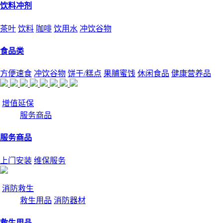
饮料冲剂
茶叶
饮料
咖啡
饮用水
冲饮谷物
食品类
方便速食
冲饮谷物
饼干/糕点
果脯蜜饯
休闲食品
健康营养品
增值延保
服务商品
服务商品
上门安装
维保服务
消防救生
救生用品
消防器材
救生用品