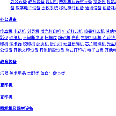
办公设备
教育装备
复印机
照相机及器材设备
投影仪
投影
备
教学电子设备
会议系统
移动存储设备
通讯设备
设备耗
办公设备
传真机
电话机
刻录机
激光打印机
针式打印机
喷墨打印机
其他
影仪
碎纸机
不间断电源
扫描仪
粉碎机
光盘
票据打印机
点验钞
印机
读卡器
胶印机
配页机
折页机
硬盘粉碎机
芯片粉碎机
光盘
公设备
其他文印设备
其他销毁设备
热式打印机
电子白板
其他
教育装备
乐器
美术用品
舞蹈类
体育与健身类
复印机
复印机
照相机及器材设备