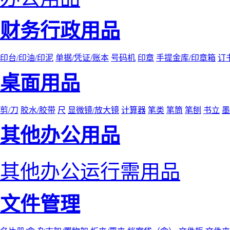
财务行政用品
印台/印油/印泥
单据/凭证/账本
号码机
印章
手提金库/印章箱
订
桌面用品
剪/刀
胶水/胶带
尺
显微镜/放大镜
计算器
笔类
笔筒
笔刨
书立
墨
其他办公用品
其他办公运行需用品
文件管理