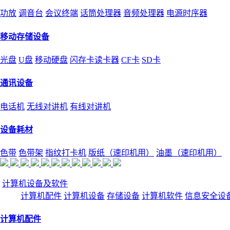
功放
调音台
会议终端
话筒处理器
音频处理器
电源时序器
移动存储设备
光盘
U盘
移动硬盘
闪存卡读卡器
CF卡
SD卡
通讯设备
电话机
无线对讲机
有线对讲机
设备耗材
色带
色带架
指纹打卡机
版纸（速印机用）
油墨（速印机用）
计算机设备及软件
计算机配件
计算机设备
存储设备
计算机软件
信息安全设
计算机配件