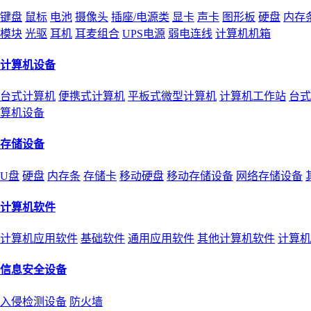
键盘
鼠标
电池
摄像头
插座/电源类
显卡
声卡
图形板
硬盘
内存
模块
光驱
耳机
耳麦组合
UPS电源
弱电连线
计算机机箱
计算机设备
台式计算机
便携式计算机
平板式微型计算机
计算机工作站
台式
算机设备
存储设备
U盘
硬盘
内存条
存储卡
移动硬盘
移动存储设备
网络存储设备
计算机软件
计算机应用软件
基础软件
通用应用软件
其他计算机软件
计算机
信息安全设备
入侵检测设备
防火墙