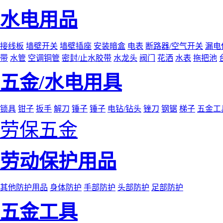
水电用品
接线板
墙壁开关
墙壁插座
安装暗盒
电表
断路器/空气开关
漏电
带
水管
空调铜管
密封/止水胶带
水龙头
阀门
花洒
水表
拖把池
五金/水电用具
锁具
钳子
扳手
解刀
锤子
锤子
电钻/钻头
锉刀
钢锯
梯子
五金工
劳保五金
劳动保护用品
其他防护用品
身体防护
手部防护
头部防护
足部防护
五金工具