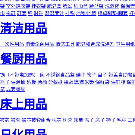
架
室外晾衣架
挂衣架
肥皂盒
脸盆
纸巾盒
脸盆架
洗漱杯
保温壶
巾
拖鞋
鞋套
秤
时钟
温湿度计
挂钩
地毯/地垫
椅卓脚垫/脚套
打
清洁用品
一次性用品
消毒杀菌用品
清洁工具
肥皂和合成洗涤剂
卫生用纸
餐厨用品
锅（不带电加热）
碗
不锈钢食品盆
碟子
筷子
盘子
带盖自助餐
舀子
保温桶
砧板
汤桶
分餐盘
果蔬篮/淘米篓
保鲜袋
保鲜膜
保
笼
成套餐具
床上用品
被芯
被套
被芯被套组合
枕芯
枕套
床单
席子
席子
褥子
毛毯
三
日化用品