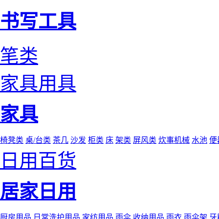
书写工具
笔类
家具用具
家具
椅凳类
桌/台类
茶几
沙发
柜类
床
架类
屏风类
炊事机械
水池
便
日用百货
居家日用
厨房用品
日常洗护用品
家纺用品
雨伞
收纳用品
雨衣
雨伞架
牙