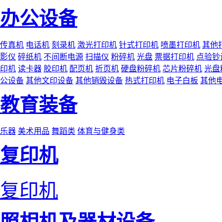
办公设备
传真机
电话机
刻录机
激光打印机
针式打印机
喷墨打印机
其他
影仪
碎纸机
不间断电源
扫描仪
粉碎机
光盘
票据打印机
点验钞
印机
读卡器
胶印机
配页机
折页机
硬盘粉碎机
芯片粉碎机
光盘
公设备
其他文印设备
其他销毁设备
热式打印机
电子白板
其他
教育装备
乐器
美术用品
舞蹈类
体育与健身类
复印机
复印机
照相机及器材设备