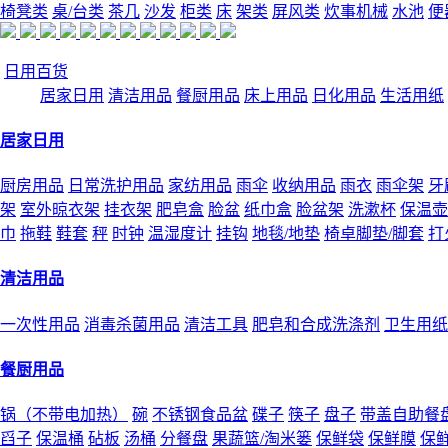
椅凳类
桌/台类
茶几
沙发
柜类
床
架类
屏风类
炊事机械
水池
便
日用百货
居家日用
清洁用品
餐厨用品
床上用品
日化用品
生活用纸
居家日用
厨房用品
日常洗护用品
家纺用品
雨伞
收纳用品
雨衣
雨伞架
牙
架
室外晾衣架
挂衣架
肥皂盒
脸盆
纸巾盒
脸盆架
洗漱杯
保温壶
巾
拖鞋
鞋套
秤
时钟
温湿度计
挂钩
地毯/地垫
椅卓脚垫/脚套
打
清洁用品
一次性用品
消毒杀菌用品
清洁工具
肥皂和合成洗涤剂
卫生用纸
餐厨用品
锅（不带电加热）
碗
不锈钢食品盆
碟子
筷子
盘子
带盖自助餐
舀子
保温桶
砧板
汤桶
分餐盘
果蔬篮/淘米篓
保鲜袋
保鲜膜
保