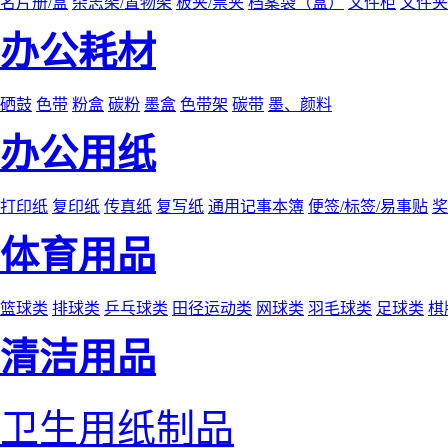
名片册/盒
杂志架/置物架
板夹/票夹
档案袋（盒）
文件柜
文件夹
办公耗材
硒鼓
色带
粉盒
碳粉
墨盒
色带架
碳带
墨、颜料
办公用纸
打印纸
复印纸
传真纸
复写纸
通用记事本簿
便签/标签/易事贴
奖
体育用品
篮球类
排球类
乒乓球类
田径运动类
网球类
羽毛球类
足球类
棋
清洁用品
卫生用纸制品