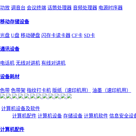
功放
调音台
会议终端
话筒处理器
音频处理器
电源时序器
移动存储设备
光盘
U盘
移动硬盘
闪存卡读卡器
CF卡
SD卡
通讯设备
电话机
无线对讲机
有线对讲机
设备耗材
色带
色带架
指纹打卡机
版纸（速印机用）
油墨（速印机用）
计算机设备及软件
计算机配件
计算机设备
存储设备
计算机软件
信息安全设
计算机配件