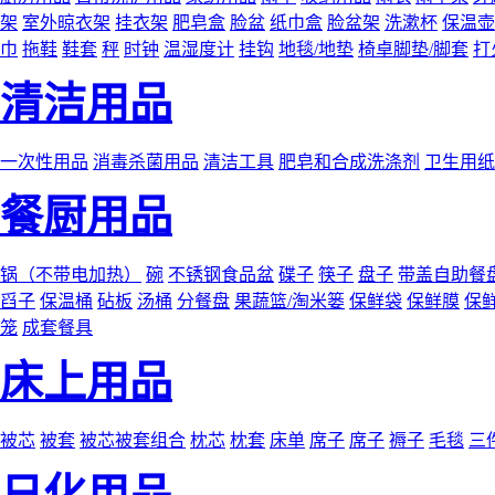
架
室外晾衣架
挂衣架
肥皂盒
脸盆
纸巾盒
脸盆架
洗漱杯
保温壶
巾
拖鞋
鞋套
秤
时钟
温湿度计
挂钩
地毯/地垫
椅卓脚垫/脚套
打
清洁用品
一次性用品
消毒杀菌用品
清洁工具
肥皂和合成洗涤剂
卫生用纸
餐厨用品
锅（不带电加热）
碗
不锈钢食品盆
碟子
筷子
盘子
带盖自助餐
舀子
保温桶
砧板
汤桶
分餐盘
果蔬篮/淘米篓
保鲜袋
保鲜膜
保
笼
成套餐具
床上用品
被芯
被套
被芯被套组合
枕芯
枕套
床单
席子
席子
褥子
毛毯
三
日化用品