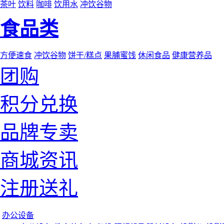
茶叶
饮料
咖啡
饮用水
冲饮谷物
食品类
方便速食
冲饮谷物
饼干/糕点
果脯蜜饯
休闲食品
健康营养品
团购
积分兑换
品牌专卖
商城资讯
注册送礼
办公设备