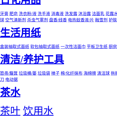
牙膏
肥皂
洗衣粉/液
洗手液
消毒液
洗发露
沐浴露
洁面乳
花露
球
空气清新剂
杀虫气雾剂
盘香/线香
电热蚊香液/片
融雪剂
护肤
生活用纸
盒装抽取式面纸
软包抽取式面纸
一次性洁面巾
平板卫生纸
厨房
清洁/养护工具
笤帚/簸箕
垃圾桶/篓
垃圾袋
掸子
棉/化纤抹布
海绵擦
清洁球
拖
刀
电动锯
茶水
茶叶
饮用水