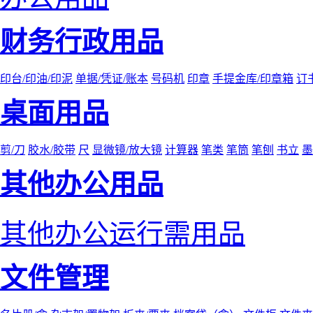
财务行政用品
印台/印油/印泥
单据/凭证/账本
号码机
印章
手提金库/印章箱
订
桌面用品
剪/刀
胶水/胶带
尺
显微镜/放大镜
计算器
笔类
笔筒
笔刨
书立
墨
其他办公用品
其他办公运行需用品
文件管理