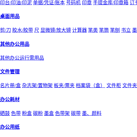
印台/印油/印泥
单据/凭证/账本
号码机
印章
手提金库/印章箱
订
桌面用品
剪/刀
胶水/胶带
尺
显微镜/放大镜
计算器
笔类
笔筒
笔刨
书立
墨
其他办公用品
其他办公运行需用品
文件管理
名片册/盒
杂志架/置物架
板夹/票夹
档案袋（盒）
文件柜
文件夹
办公耗材
硒鼓
色带
粉盒
碳粉
墨盒
色带架
碳带
墨、颜料
办公用纸