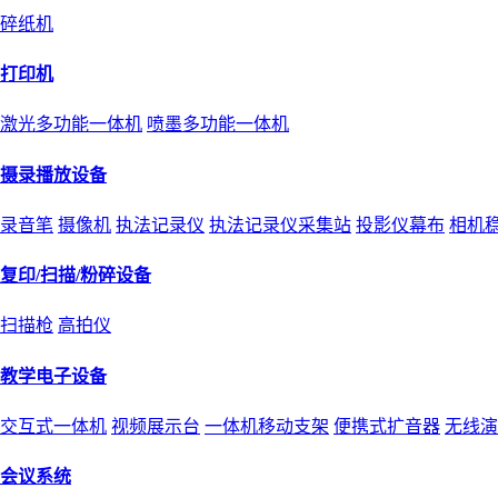
碎纸机
打印机
激光多功能一体机
喷墨多功能一体机
摄录播放设备
录音笔
摄像机
执法记录仪
执法记录仪采集站
投影仪幕布
相机
复印/扫描/粉碎设备
扫描枪
高拍仪
教学电子设备
交互式一体机
视频展示台
一体机移动支架
便携式扩音器
无线演
会议系统