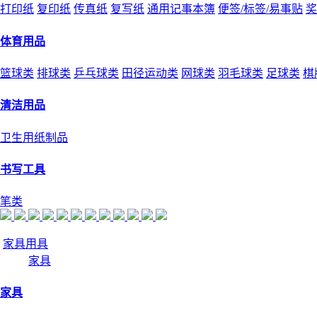
打印纸
复印纸
传真纸
复写纸
通用记事本簿
便签/标签/易事贴
奖
体育用品
篮球类
排球类
乒乓球类
田径运动类
网球类
羽毛球类
足球类
棋
清洁用品
卫生用纸制品
书写工具
笔类
家具用具
家具
家具