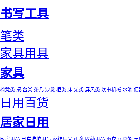
书写工具
笔类
家具用具
家具
椅凳类
桌/台类
茶几
沙发
柜类
床
架类
屏风类
炊事机械
水池
便
日用百货
居家日用
厨房用品
日常洗护用品
家纺用品
雨伞
收纳用品
雨衣
雨伞架
牙