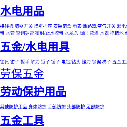
水电用品
接线板
墙壁开关
墙壁插座
安装暗盒
电表
断路器/空气开关
漏电
带
水管
空调铜管
密封/止水胶带
水龙头
阀门
花洒
水表
拖把池
五金/水电用具
锁具
钳子
扳手
解刀
锤子
锤子
电钻/钻头
锉刀
钢锯
梯子
五金工
劳保五金
劳动保护用品
其他防护用品
身体防护
手部防护
头部防护
足部防护
五金工具