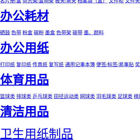
名片册/盒
杂志架/置物架
板夹/票夹
档案袋（盒）
文件柜
文件夹
办公耗材
硒鼓
色带
粉盒
碳粉
墨盒
色带架
碳带
墨、颜料
办公用纸
打印纸
复印纸
传真纸
复写纸
通用记事本簿
便签/标签/易事贴
奖
体育用品
篮球类
排球类
乒乓球类
田径运动类
网球类
羽毛球类
足球类
棋
清洁用品
卫生用纸制品