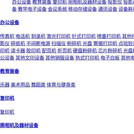
办公设备
教育装备
复印机
照相机及器材设备
投影仪
投影
备
教学电子设备
会议系统
移动存储设备
通讯设备
设备耗
办公设备
传真机
电话机
刻录机
激光打印机
针式打印机
喷墨打印机
其他
影仪
碎纸机
不间断电源
扫描仪
粉碎机
光盘
票据打印机
点验钞
印机
读卡器
胶印机
配页机
折页机
硬盘粉碎机
芯片粉碎机
光盘
公设备
其他文印设备
其他销毁设备
热式打印机
电子白板
其他
教育装备
乐器
美术用品
舞蹈类
体育与健身类
复印机
复印机
照相机及器材设备