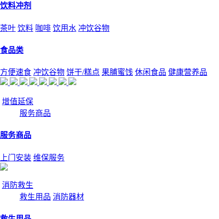
饮料冲剂
茶叶
饮料
咖啡
饮用水
冲饮谷物
食品类
方便速食
冲饮谷物
饼干/糕点
果脯蜜饯
休闲食品
健康营养品
增值延保
服务商品
服务商品
上门安装
维保服务
消防救生
救生用品
消防器材
救生用品