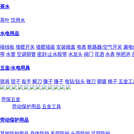
茶水
茶叶
饮用水
水电用品
接线板
墙壁开关
墙壁插座
安装暗盒
电表
断路器/空气开关
漏电
带
水管
空调铜管
密封/止水胶带
水龙头
阀门
花洒
水表
拖把池
五金/水电用具
锁具
钳子
扳手
解刀
锤子
锤子
电钻/钻头
锉刀
钢锯
梯子
五金工
劳保五金
劳动保护用品
五金工具
劳动保护用品
其他防护用品
身体防护
手部防护
头部防护
足部防护