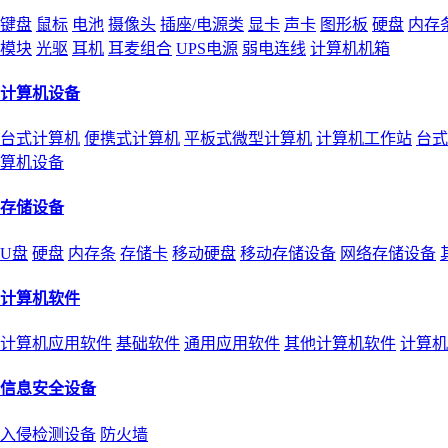
键盘
鼠标
电池
摄像头
插座/电源类
显卡
声卡
图形板
硬盘
内存
模块
光驱
耳机
耳麦组合
UPS电源
弱电连线
计算机机箱
计算机设备
台式计算机
便携式计算机
平板式微型计算机
计算机工作站
台式
算机设备
存储设备
U盘
硬盘
内存条
存储卡
移动硬盘
移动存储设备
网络存储设备
计算机软件
计算机应用软件
基础软件
通用应用软件
其他计算机软件
计算机
信息安全设备
入侵检测设备
防火墙