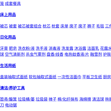
笼
成套餐具
床上用品
被芯
被套
被芯被套组合
枕芯
枕套
床单
席子
席子
褥子
毛毯
三
日化用品
牙膏
肥皂
洗衣粉/液
洗手液
消毒液
洗发露
沐浴露
洁面乳
花露
球
空气清新剂
杀虫气雾剂
盘香/线香
电热蚊香液/片
融雪剂
护肤
生活用纸
盒装抽取式面纸
软包抽取式面纸
一次性洁面巾
平板卫生纸
厨房
清洁/养护工具
笤帚/簸箕
垃圾桶/篓
垃圾袋
掸子
棉/化纤抹布
海绵擦
清洁球
拖
刀
电动锯