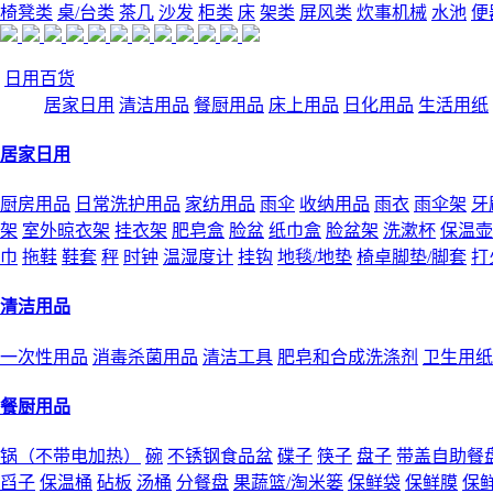
椅凳类
桌/台类
茶几
沙发
柜类
床
架类
屏风类
炊事机械
水池
便
日用百货
居家日用
清洁用品
餐厨用品
床上用品
日化用品
生活用纸
居家日用
厨房用品
日常洗护用品
家纺用品
雨伞
收纳用品
雨衣
雨伞架
牙
架
室外晾衣架
挂衣架
肥皂盒
脸盆
纸巾盒
脸盆架
洗漱杯
保温壶
巾
拖鞋
鞋套
秤
时钟
温湿度计
挂钩
地毯/地垫
椅卓脚垫/脚套
打
清洁用品
一次性用品
消毒杀菌用品
清洁工具
肥皂和合成洗涤剂
卫生用纸
餐厨用品
锅（不带电加热）
碗
不锈钢食品盆
碟子
筷子
盘子
带盖自助餐
舀子
保温桶
砧板
汤桶
分餐盘
果蔬篮/淘米篓
保鲜袋
保鲜膜
保