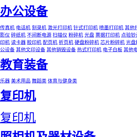
办公设备
传真机
电话机
刻录机
激光打印机
针式打印机
喷墨打印机
其他
影仪
碎纸机
不间断电源
扫描仪
粉碎机
光盘
票据打印机
点验钞
印机
读卡器
胶印机
配页机
折页机
硬盘粉碎机
芯片粉碎机
光盘
公设备
其他文印设备
其他销毁设备
热式打印机
电子白板
其他
教育装备
乐器
美术用品
舞蹈类
体育与健身类
复印机
复印机
照相机及器材设备