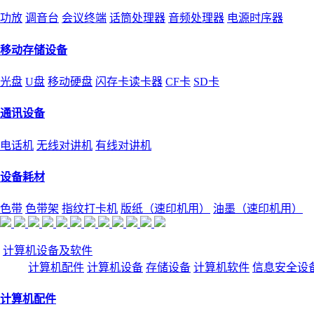
功放
调音台
会议终端
话筒处理器
音频处理器
电源时序器
移动存储设备
光盘
U盘
移动硬盘
闪存卡读卡器
CF卡
SD卡
通讯设备
电话机
无线对讲机
有线对讲机
设备耗材
色带
色带架
指纹打卡机
版纸（速印机用）
油墨（速印机用）
计算机设备及软件
计算机配件
计算机设备
存储设备
计算机软件
信息安全设
计算机配件