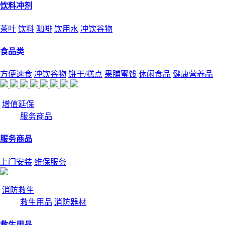
饮料冲剂
茶叶
饮料
咖啡
饮用水
冲饮谷物
食品类
方便速食
冲饮谷物
饼干/糕点
果脯蜜饯
休闲食品
健康营养品
增值延保
服务商品
服务商品
上门安装
维保服务
消防救生
救生用品
消防器材
救生用品