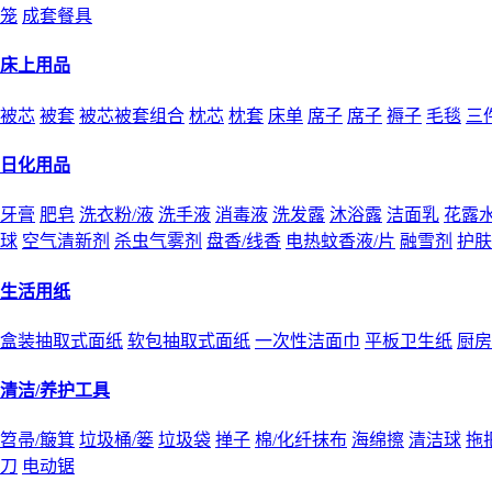
笼
成套餐具
床上用品
被芯
被套
被芯被套组合
枕芯
枕套
床单
席子
席子
褥子
毛毯
三
日化用品
牙膏
肥皂
洗衣粉/液
洗手液
消毒液
洗发露
沐浴露
洁面乳
花露
球
空气清新剂
杀虫气雾剂
盘香/线香
电热蚊香液/片
融雪剂
护肤
生活用纸
盒装抽取式面纸
软包抽取式面纸
一次性洁面巾
平板卫生纸
厨房
清洁/养护工具
笤帚/簸箕
垃圾桶/篓
垃圾袋
掸子
棉/化纤抹布
海绵擦
清洁球
拖
刀
电动锯