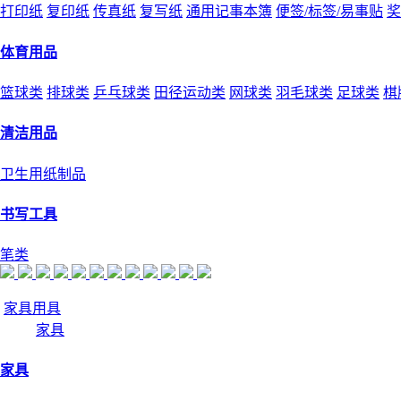
打印纸
复印纸
传真纸
复写纸
通用记事本簿
便签/标签/易事贴
奖
体育用品
篮球类
排球类
乒乓球类
田径运动类
网球类
羽毛球类
足球类
棋
清洁用品
卫生用纸制品
书写工具
笔类
家具用具
家具
家具