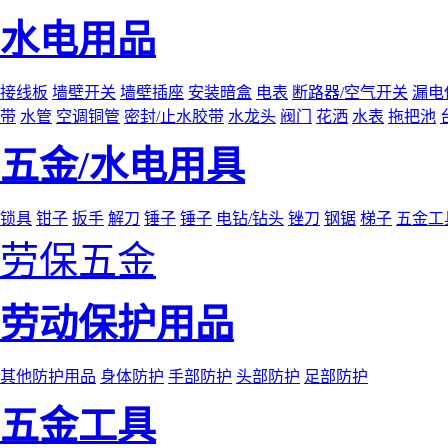
水电用品
接线板
墙壁开关
墙壁插座
安装暗盒
电表
断路器/空气开关
漏电
带
水管
空调铜管
密封/止水胶带
水龙头
阀门
花洒
水表
拖把池
五金/水电用具
锁具
钳子
扳手
解刀
锤子
锤子
电钻/钻头
锉刀
钢锯
梯子
五金工
劳保五金
劳动保护用品
其他防护用品
身体防护
手部防护
头部防护
足部防护
五金工具