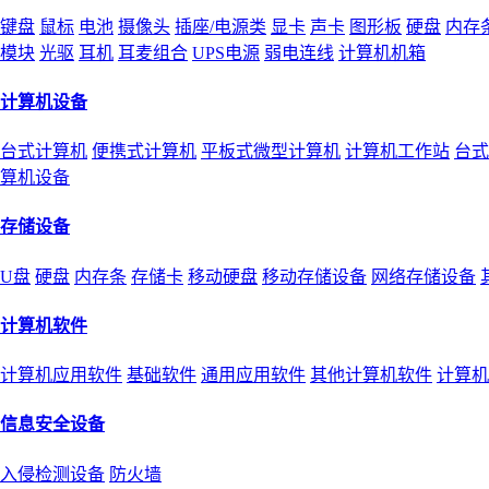
键盘
鼠标
电池
摄像头
插座/电源类
显卡
声卡
图形板
硬盘
内存
模块
光驱
耳机
耳麦组合
UPS电源
弱电连线
计算机机箱
计算机设备
台式计算机
便携式计算机
平板式微型计算机
计算机工作站
台式
算机设备
存储设备
U盘
硬盘
内存条
存储卡
移动硬盘
移动存储设备
网络存储设备
计算机软件
计算机应用软件
基础软件
通用应用软件
其他计算机软件
计算机
信息安全设备
入侵检测设备
防火墙