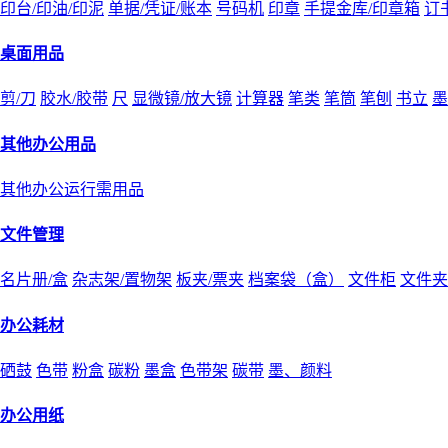
印台/印油/印泥
单据/凭证/账本
号码机
印章
手提金库/印章箱
订
桌面用品
剪/刀
胶水/胶带
尺
显微镜/放大镜
计算器
笔类
笔筒
笔刨
书立
墨
其他办公用品
其他办公运行需用品
文件管理
名片册/盒
杂志架/置物架
板夹/票夹
档案袋（盒）
文件柜
文件夹
办公耗材
硒鼓
色带
粉盒
碳粉
墨盒
色带架
碳带
墨、颜料
办公用纸