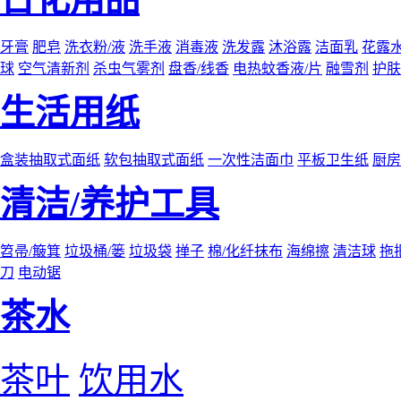
牙膏
肥皂
洗衣粉/液
洗手液
消毒液
洗发露
沐浴露
洁面乳
花露
球
空气清新剂
杀虫气雾剂
盘香/线香
电热蚊香液/片
融雪剂
护肤
生活用纸
盒装抽取式面纸
软包抽取式面纸
一次性洁面巾
平板卫生纸
厨房
清洁/养护工具
笤帚/簸箕
垃圾桶/篓
垃圾袋
掸子
棉/化纤抹布
海绵擦
清洁球
拖
刀
电动锯
茶水
茶叶
饮用水