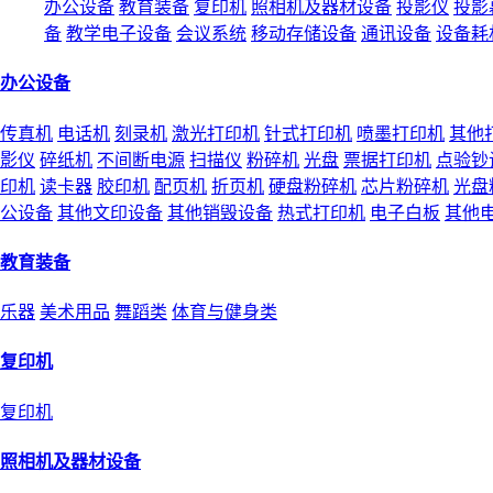
办公设备
教育装备
复印机
照相机及器材设备
投影仪
投影
备
教学电子设备
会议系统
移动存储设备
通讯设备
设备耗
办公设备
传真机
电话机
刻录机
激光打印机
针式打印机
喷墨打印机
其他
影仪
碎纸机
不间断电源
扫描仪
粉碎机
光盘
票据打印机
点验钞
印机
读卡器
胶印机
配页机
折页机
硬盘粉碎机
芯片粉碎机
光盘
公设备
其他文印设备
其他销毁设备
热式打印机
电子白板
其他
教育装备
乐器
美术用品
舞蹈类
体育与健身类
复印机
复印机
照相机及器材设备