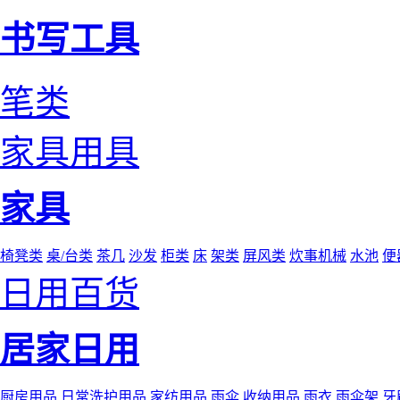
书写工具
笔类
家具用具
家具
椅凳类
桌/台类
茶几
沙发
柜类
床
架类
屏风类
炊事机械
水池
便
日用百货
居家日用
厨房用品
日常洗护用品
家纺用品
雨伞
收纳用品
雨衣
雨伞架
牙