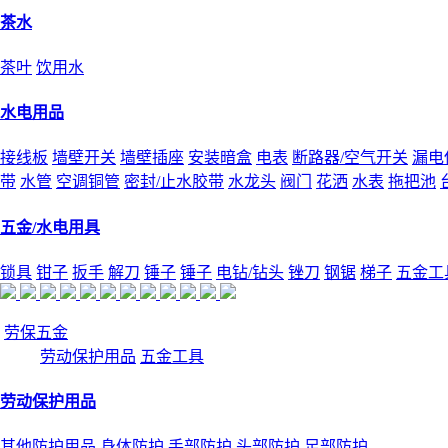
茶水
茶叶
饮用水
水电用品
接线板
墙壁开关
墙壁插座
安装暗盒
电表
断路器/空气开关
漏电
带
水管
空调铜管
密封/止水胶带
水龙头
阀门
花洒
水表
拖把池
五金/水电用具
锁具
钳子
扳手
解刀
锤子
锤子
电钻/钻头
锉刀
钢锯
梯子
五金工
劳保五金
劳动保护用品
五金工具
劳动保护用品
其他防护用品
身体防护
手部防护
头部防护
足部防护