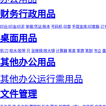
财务行政用品
印台/印油/印泥
单据/凭证/账本
号码机
印章
手提金库/印章箱
订
桌面用品
剪/刀
胶水/胶带
尺
显微镜/放大镜
计算器
笔类
笔筒
笔刨
书立
墨
其他办公用品
其他办公运行需用品
文件管理