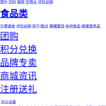
茶叶
饮料
咖啡
饮用水
冲饮谷物
食品类
方便速食
冲饮谷物
饼干/糕点
果脯蜜饯
休闲食品
健康营养品
团购
积分兑换
品牌专卖
商城资讯
注册送礼
办公设备