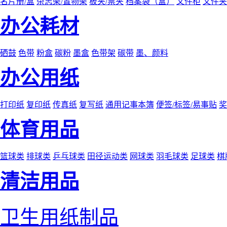
名片册/盒
杂志架/置物架
板夹/票夹
档案袋（盒）
文件柜
文件夹
办公耗材
硒鼓
色带
粉盒
碳粉
墨盒
色带架
碳带
墨、颜料
办公用纸
打印纸
复印纸
传真纸
复写纸
通用记事本簿
便签/标签/易事贴
奖
体育用品
篮球类
排球类
乒乓球类
田径运动类
网球类
羽毛球类
足球类
棋
清洁用品
卫生用纸制品