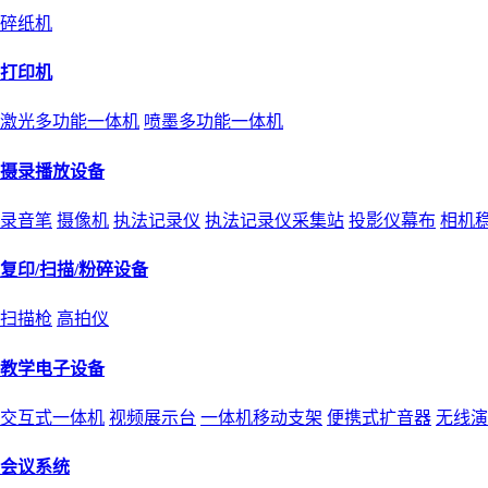
碎纸机
打印机
激光多功能一体机
喷墨多功能一体机
摄录播放设备
录音笔
摄像机
执法记录仪
执法记录仪采集站
投影仪幕布
相机
复印/扫描/粉碎设备
扫描枪
高拍仪
教学电子设备
交互式一体机
视频展示台
一体机移动支架
便携式扩音器
无线演
会议系统