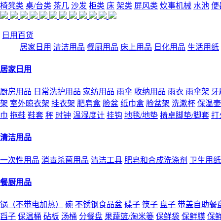
椅凳类
桌/台类
茶几
沙发
柜类
床
架类
屏风类
炊事机械
水池
便
日用百货
居家日用
清洁用品
餐厨用品
床上用品
日化用品
生活用纸
居家日用
厨房用品
日常洗护用品
家纺用品
雨伞
收纳用品
雨衣
雨伞架
牙
架
室外晾衣架
挂衣架
肥皂盒
脸盆
纸巾盒
脸盆架
洗漱杯
保温壶
巾
拖鞋
鞋套
秤
时钟
温湿度计
挂钩
地毯/地垫
椅卓脚垫/脚套
打
清洁用品
一次性用品
消毒杀菌用品
清洁工具
肥皂和合成洗涤剂
卫生用纸
餐厨用品
锅（不带电加热）
碗
不锈钢食品盆
碟子
筷子
盘子
带盖自助餐
舀子
保温桶
砧板
汤桶
分餐盘
果蔬篮/淘米篓
保鲜袋
保鲜膜
保