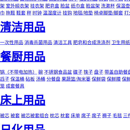
架
室外晾衣架
挂衣架
肥皂盒
脸盆
纸巾盒
脸盆架
洗漱杯
保温壶
巾
拖鞋
鞋套
秤
时钟
温湿度计
挂钩
地毯/地垫
椅卓脚垫/脚套
打
清洁用品
一次性用品
消毒杀菌用品
清洁工具
肥皂和合成洗涤剂
卫生用纸
餐厨用品
锅（不带电加热）
碗
不锈钢食品盆
碟子
筷子
盘子
带盖自助餐
舀子
保温桶
砧板
汤桶
分餐盘
果蔬篮/淘米篓
保鲜袋
保鲜膜
保
笼
成套餐具
床上用品
被芯
被套
被芯被套组合
枕芯
枕套
床单
席子
席子
褥子
毛毯
三
日化用品