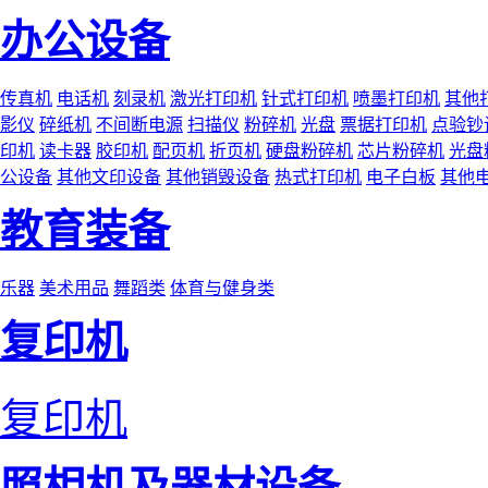
办公设备
传真机
电话机
刻录机
激光打印机
针式打印机
喷墨打印机
其他
影仪
碎纸机
不间断电源
扫描仪
粉碎机
光盘
票据打印机
点验钞
印机
读卡器
胶印机
配页机
折页机
硬盘粉碎机
芯片粉碎机
光盘
公设备
其他文印设备
其他销毁设备
热式打印机
电子白板
其他
教育装备
乐器
美术用品
舞蹈类
体育与健身类
复印机
复印机
照相机及器材设备