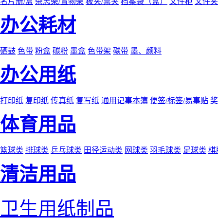
名片册/盒
杂志架/置物架
板夹/票夹
档案袋（盒）
文件柜
文件夹
办公耗材
硒鼓
色带
粉盒
碳粉
墨盒
色带架
碳带
墨、颜料
办公用纸
打印纸
复印纸
传真纸
复写纸
通用记事本簿
便签/标签/易事贴
奖
体育用品
篮球类
排球类
乒乓球类
田径运动类
网球类
羽毛球类
足球类
棋
清洁用品
卫生用纸制品