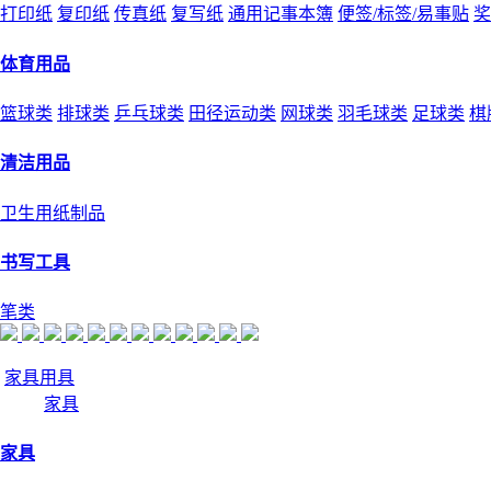
打印纸
复印纸
传真纸
复写纸
通用记事本簿
便签/标签/易事贴
奖
体育用品
篮球类
排球类
乒乓球类
田径运动类
网球类
羽毛球类
足球类
棋
清洁用品
卫生用纸制品
书写工具
笔类
家具用具
家具
家具