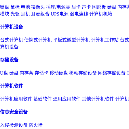
键盘
鼠标
电池
摄像头
插座/电源类
显卡
声卡
图形板
硬盘
内存
模块
光驱
耳机
耳麦组合
UPS电源
弱电连线
计算机机箱
计算机设备
台式计算机
便携式计算机
平板式微型计算机
计算机工作站
台式
算机设备
存储设备
U盘
硬盘
内存条
存储卡
移动硬盘
移动存储设备
网络存储设备
计算机软件
计算机应用软件
基础软件
通用应用软件
其他计算机软件
计算机
信息安全设备
入侵检测设备
防火墙