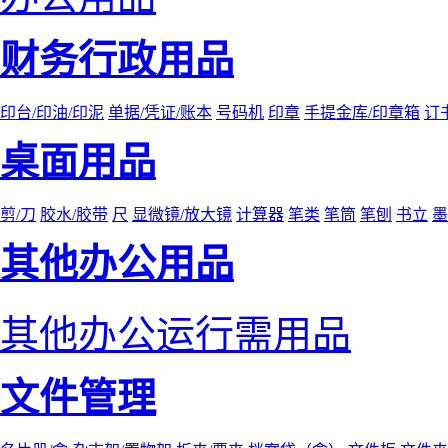
财务行政用品
印台/印油/印泥
单据/凭证/账本
号码机
印章
手提金库/印章箱
订
桌面用品
剪/刀
胶水/胶带
尺
显微镜/放大镜
计算器
笔类
笔筒
笔刨
书立
墨
其他办公用品
其他办公运行需用品
文件管理