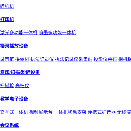
碎纸机
打印机
激光多功能一体机
喷墨多功能一体机
摄录播放设备
录音笔
摄像机
执法记录仪
执法记录仪采集站
投影仪幕布
相机
复印/扫描/粉碎设备
扫描枪
高拍仪
教学电子设备
交互式一体机
视频展示台
一体机移动支架
便携式扩音器
无线演
会议系统