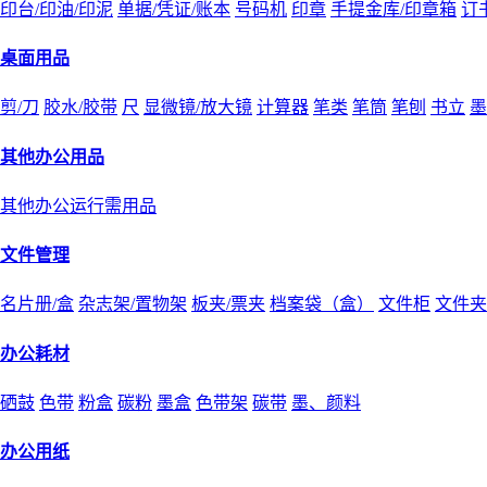
印台/印油/印泥
单据/凭证/账本
号码机
印章
手提金库/印章箱
订
桌面用品
剪/刀
胶水/胶带
尺
显微镜/放大镜
计算器
笔类
笔筒
笔刨
书立
墨
其他办公用品
其他办公运行需用品
文件管理
名片册/盒
杂志架/置物架
板夹/票夹
档案袋（盒）
文件柜
文件夹
办公耗材
硒鼓
色带
粉盒
碳粉
墨盒
色带架
碳带
墨、颜料
办公用纸