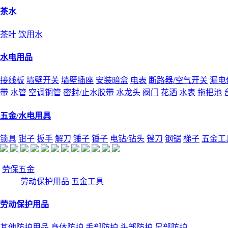
茶水
茶叶
饮用水
水电用品
接线板
墙壁开关
墙壁插座
安装暗盒
电表
断路器/空气开关
漏电
带
水管
空调铜管
密封/止水胶带
水龙头
阀门
花洒
水表
拖把池
五金/水电用具
锁具
钳子
扳手
解刀
锤子
锤子
电钻/钻头
锉刀
钢锯
梯子
五金工
劳保五金
劳动保护用品
五金工具
劳动保护用品
其他防护用品
身体防护
手部防护
头部防护
足部防护