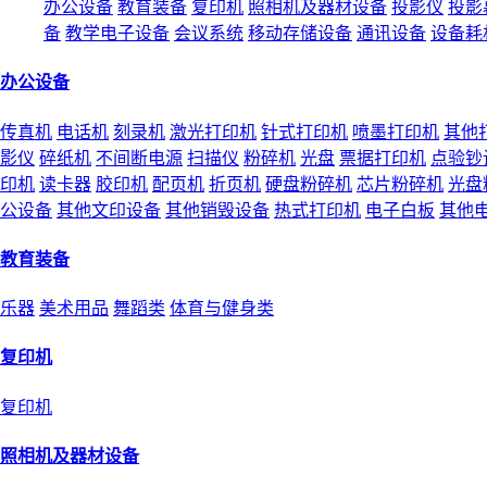
办公设备
教育装备
复印机
照相机及器材设备
投影仪
投影
备
教学电子设备
会议系统
移动存储设备
通讯设备
设备耗
办公设备
传真机
电话机
刻录机
激光打印机
针式打印机
喷墨打印机
其他
影仪
碎纸机
不间断电源
扫描仪
粉碎机
光盘
票据打印机
点验钞
印机
读卡器
胶印机
配页机
折页机
硬盘粉碎机
芯片粉碎机
光盘
公设备
其他文印设备
其他销毁设备
热式打印机
电子白板
其他
教育装备
乐器
美术用品
舞蹈类
体育与健身类
复印机
复印机
照相机及器材设备