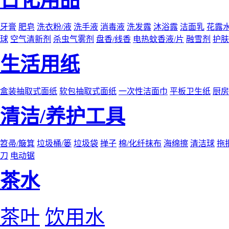
牙膏
肥皂
洗衣粉/液
洗手液
消毒液
洗发露
沐浴露
洁面乳
花露
球
空气清新剂
杀虫气雾剂
盘香/线香
电热蚊香液/片
融雪剂
护肤
生活用纸
盒装抽取式面纸
软包抽取式面纸
一次性洁面巾
平板卫生纸
厨房
清洁/养护工具
笤帚/簸箕
垃圾桶/篓
垃圾袋
掸子
棉/化纤抹布
海绵擦
清洁球
拖
刀
电动锯
茶水
茶叶
饮用水