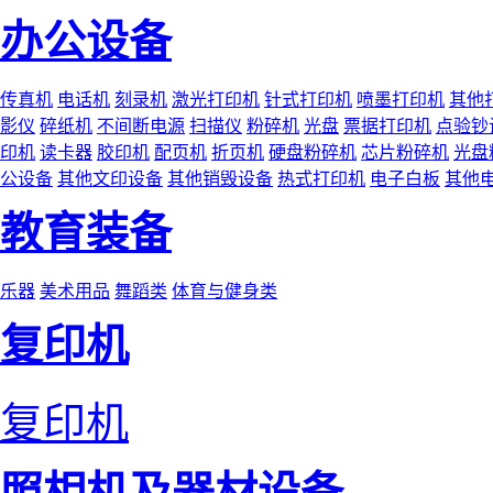
办公设备
传真机
电话机
刻录机
激光打印机
针式打印机
喷墨打印机
其他
影仪
碎纸机
不间断电源
扫描仪
粉碎机
光盘
票据打印机
点验钞
印机
读卡器
胶印机
配页机
折页机
硬盘粉碎机
芯片粉碎机
光盘
公设备
其他文印设备
其他销毁设备
热式打印机
电子白板
其他
教育装备
乐器
美术用品
舞蹈类
体育与健身类
复印机
复印机
照相机及器材设备