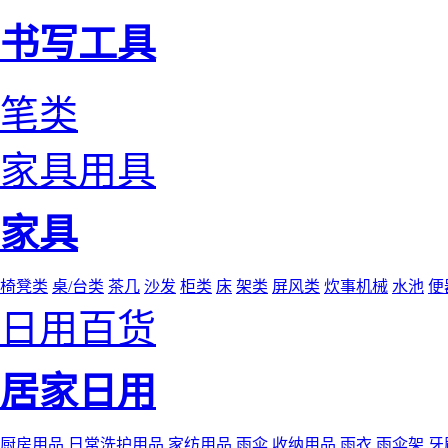
书写工具
笔类
家具用具
家具
椅凳类
桌/台类
茶几
沙发
柜类
床
架类
屏风类
炊事机械
水池
便
日用百货
居家日用
厨房用品
日常洗护用品
家纺用品
雨伞
收纳用品
雨衣
雨伞架
牙