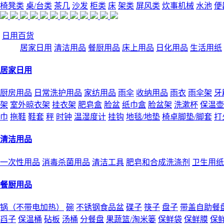
椅凳类
桌/台类
茶几
沙发
柜类
床
架类
屏风类
炊事机械
水池
便
日用百货
居家日用
清洁用品
餐厨用品
床上用品
日化用品
生活用纸
居家日用
厨房用品
日常洗护用品
家纺用品
雨伞
收纳用品
雨衣
雨伞架
牙
架
室外晾衣架
挂衣架
肥皂盒
脸盆
纸巾盒
脸盆架
洗漱杯
保温壶
巾
拖鞋
鞋套
秤
时钟
温湿度计
挂钩
地毯/地垫
椅卓脚垫/脚套
打
清洁用品
一次性用品
消毒杀菌用品
清洁工具
肥皂和合成洗涤剂
卫生用纸
餐厨用品
锅（不带电加热）
碗
不锈钢食品盆
碟子
筷子
盘子
带盖自助餐
舀子
保温桶
砧板
汤桶
分餐盘
果蔬篮/淘米篓
保鲜袋
保鲜膜
保