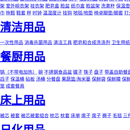
架
室外晾衣架
挂衣架
肥皂盒
脸盆
纸巾盒
脸盆架
洗漱杯
保温壶
巾
拖鞋
鞋套
秤
时钟
温湿度计
挂钩
地毯/地垫
椅卓脚垫/脚套
打
清洁用品
一次性用品
消毒杀菌用品
清洁工具
肥皂和合成洗涤剂
卫生用纸
餐厨用品
锅（不带电加热）
碗
不锈钢食品盆
碟子
筷子
盘子
带盖自助餐
舀子
保温桶
砧板
汤桶
分餐盘
果蔬篮/淘米篓
保鲜袋
保鲜膜
保
笼
成套餐具
床上用品
被芯
被套
被芯被套组合
枕芯
枕套
床单
席子
席子
褥子
毛毯
三
日化用品