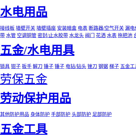
水电用品
接线板
墙壁开关
墙壁插座
安装暗盒
电表
断路器/空气开关
漏电
带
水管
空调铜管
密封/止水胶带
水龙头
阀门
花洒
水表
拖把池
五金/水电用具
锁具
钳子
扳手
解刀
锤子
锤子
电钻/钻头
锉刀
钢锯
梯子
五金工
劳保五金
劳动保护用品
其他防护用品
身体防护
手部防护
头部防护
足部防护
五金工具