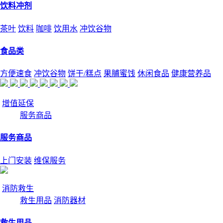
饮料冲剂
茶叶
饮料
咖啡
饮用水
冲饮谷物
食品类
方便速食
冲饮谷物
饼干/糕点
果脯蜜饯
休闲食品
健康营养品
增值延保
服务商品
服务商品
上门安装
维保服务
消防救生
救生用品
消防器材
救生用品