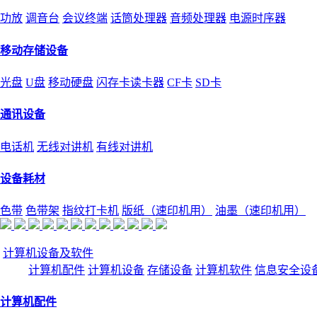
功放
调音台
会议终端
话筒处理器
音频处理器
电源时序器
移动存储设备
光盘
U盘
移动硬盘
闪存卡读卡器
CF卡
SD卡
通讯设备
电话机
无线对讲机
有线对讲机
设备耗材
色带
色带架
指纹打卡机
版纸（速印机用）
油墨（速印机用）
计算机设备及软件
计算机配件
计算机设备
存储设备
计算机软件
信息安全设
计算机配件