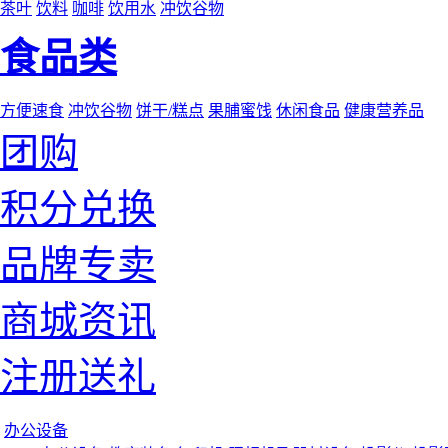
茶叶
饮料
咖啡
饮用水
冲饮谷物
食品类
方便速食
冲饮谷物
饼干/糕点
果脯蜜饯
休闲食品
健康营养品
团购
积分兑换
品牌专卖
商城资讯
注册送礼
办公设备