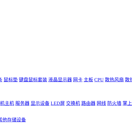
条
鼠标垫
键盘鼠标套装
液晶显示器
网卡
主板
CPU
散热风扇
散
机主机
服务器
显示设备
LED屏
交换机
路由器
网线
防火墙
掌上
其他存储设备