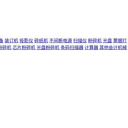
备
装订机
投影仪
碎纸机
不间断电源
扫描仪
粉碎机
光盘
票据打
粉碎机
芯片粉碎机
光盘粉碎机
条码扫描器
计算器
其他会计机械