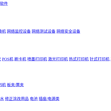
软件
换机
网络监控设备
网络测试设备
网络安全设备
仪
POS机
刷卡机
喷墨打印机
激光打印机
热式打印机
针式打印机
书机
板夹/票夹
水
修正涂改用品
电池
插座/电源类