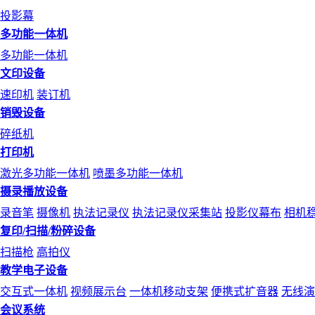
投影幕
多功能一体机
多功能一体机
文印设备
速印机
装订机
销毁设备
碎纸机
打印机
激光多功能一体机
喷墨多功能一体机
摄录播放设备
录音笔
摄像机
执法记录仪
执法记录仪采集站
投影仪幕布
相机
复印/扫描/粉碎设备
扫描枪
高拍仪
教学电子设备
交互式一体机
视频展示台
一体机移动支架
便携式扩音器
无线演
会议系统