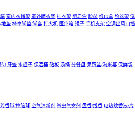
箱
室内衣帽架
室外晾衣架
挂衣架
肥皂盒
脸盆
纸巾盒
脸盆架
洗
/地垫
椅卓脚垫/脚套
打火机
医疗箱
镜子
手机支架
空调出风口挡
漏勺
牙签
水舀子
保温桶
砧板
汤桶
分餐盘
果蔬篮/淘米篓
保鲜袋
芳香球/樟脑球
空气清新剂
杀虫气雾剂
盘香/线香
电热蚊香液/片