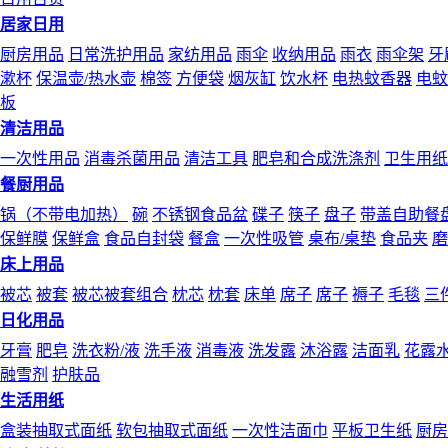
居家日用
厨房用品
日常洗护用品
家纺用品
雨伞
收纳用品
雨衣
雨伞架
牙
漱杯
保温壶/热水壶
棉签
方便袋
烟灰缸
饮水杯
电热蚊香器
电蚊
板
清洁用品
一次性用品
消毒杀菌用品
清洁工具
肥皂和合成洗涤剂
卫生用纸
餐厨用品
锅（不带电加热）
碗
不锈钢食品盆
碟子
筷子
盘子
带盖自助餐
保鲜膜
保鲜盒
食品自封袋
餐盒
一次性吸管
桌布/桌垫
食品夹
磨
床上用品
被芯
被套
被芯被套组合
枕芯
枕套
床单
席子
席子
褥子
毛毯
三
日化用品
牙膏
肥皂
洗衣粉/液
洗手液
消毒液
洗发露
沐浴露
洁面乳
花露
融雪剂
护肤品
生活用纸
盒装抽取式面纸
软包抽取式面纸
一次性洁面巾
平板卫生纸
厨房