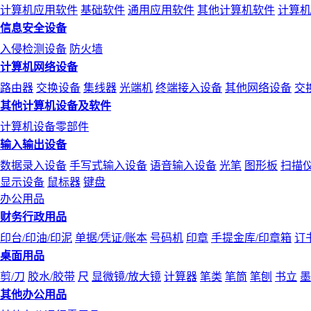
计算机应用软件
基础软件
通用应用软件
其他计算机软件
计算机
信息安全设备
入侵检测设备
防火墙
计算机网络设备
路由器
交换设备
集线器
光端机
终端接入设备
其他网络设备
交
其他计算机设备及软件
计算机设备零部件
输入输出设备
数据录入设备
手写式输入设备
语音输入设备
光笔
图形板
扫描
显示设备
鼠标器
键盘
办公用品
财务行政用品
印台/印油/印泥
单据/凭证/账本
号码机
印章
手提金库/印章箱
订
桌面用品
剪/刀
胶水/胶带
尺
显微镜/放大镜
计算器
笔类
笔筒
笔刨
书立
墨
其他办公用品