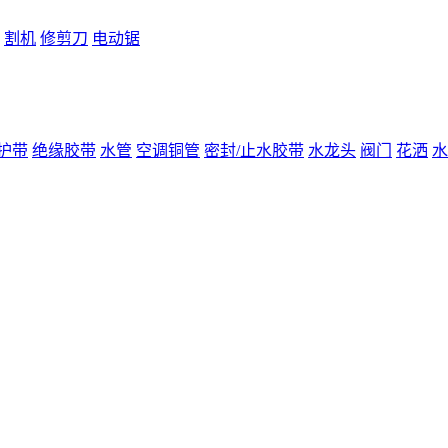
割机
修剪刀
电动锯
护带
绝缘胶带
水管
空调铜管
密封/止水胶带
水龙头
阀门
花洒
水