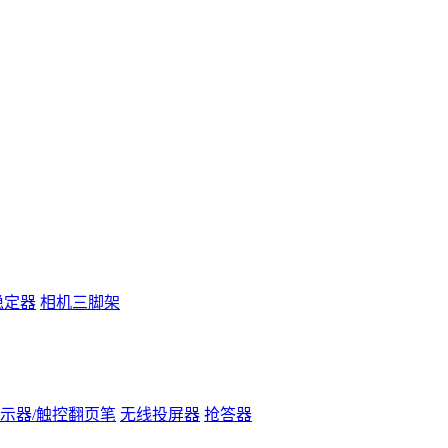
稳定器
相机三脚架
示器/触控翻页笔
无线投屏器
抢答器