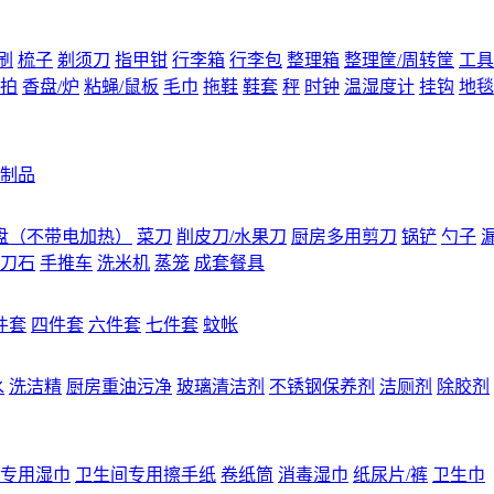
刷
梳子
剃须刀
指甲钳
行李箱
行李包
整理箱
整理筐/周转筐
工具
拍
香盘/炉
粘蝇/鼠板
毛巾
拖鞋
鞋套
秤
时钟
温湿度计
挂钩
地毯
制品
盘（不带电加热）
菜刀
削皮刀/水果刀
厨房多用剪刀
锅铲
勺子
刀石
手推车
洗米机
蒸笼
成套餐具
件套
四件套
六件套
七件套
蚊帐
水
洗洁精
厨房重油污净
玻璃清洁剂
不锈钢保养剂
洁厕剂
除胶剂
专用湿巾
卫生间专用擦手纸
卷纸筒
消毒湿巾
纸尿片/裤
卫生巾