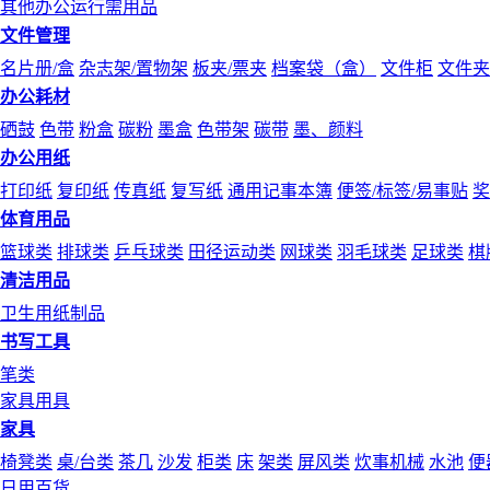
其他办公运行需用品
文件管理
名片册/盒
杂志架/置物架
板夹/票夹
档案袋（盒）
文件柜
文件夹
办公耗材
硒鼓
色带
粉盒
碳粉
墨盒
色带架
碳带
墨、颜料
办公用纸
打印纸
复印纸
传真纸
复写纸
通用记事本簿
便签/标签/易事贴
奖
体育用品
篮球类
排球类
乒乓球类
田径运动类
网球类
羽毛球类
足球类
棋
清洁用品
卫生用纸制品
书写工具
笔类
家具用具
家具
椅凳类
桌/台类
茶几
沙发
柜类
床
架类
屏风类
炊事机械
水池
便
日用百货