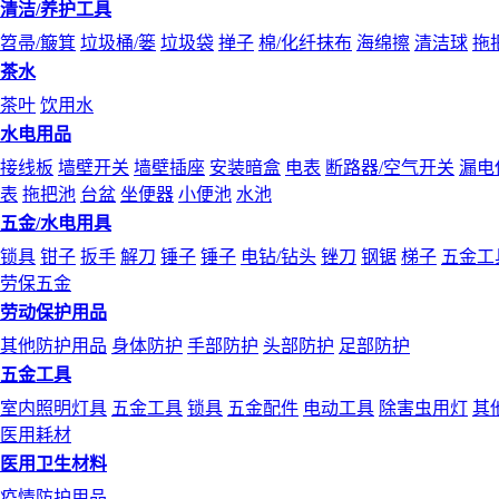
清洁/养护工具
笤帚/簸箕
垃圾桶/篓
垃圾袋
掸子
棉/化纤抹布
海绵擦
清洁球
拖
茶水
茶叶
饮用水
水电用品
接线板
墙壁开关
墙壁插座
安装暗盒
电表
断路器/空气开关
漏电
表
拖把池
台盆
坐便器
小便池
水池
五金/水电用具
锁具
钳子
扳手
解刀
锤子
锤子
电钻/钻头
锉刀
钢锯
梯子
五金工
劳保五金
劳动保护用品
其他防护用品
身体防护
手部防护
头部防护
足部防护
五金工具
室内照明灯具
五金工具
锁具
五金配件
电动工具
除害虫用灯
其
医用耗材
医用卫生材料
疫情防护用品