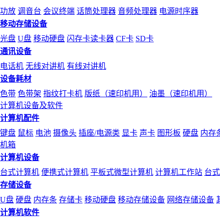
功放
调音台
会议终端
话筒处理器
音频处理器
电源时序器
移动存储设备
光盘
U盘
移动硬盘
闪存卡读卡器
CF卡
SD卡
通讯设备
电话机
无线对讲机
有线对讲机
设备耗材
色带
色带架
指纹打卡机
版纸（速印机用）
油墨（速印机用）
计算机设备及软件
计算机配件
键盘
鼠标
电池
摄像头
插座/电源类
显卡
声卡
图形板
硬盘
内存
机箱
计算机设备
台式计算机
便携式计算机
平板式微型计算机
计算机工作站
台式
存储设备
U盘
硬盘
内存条
存储卡
移动硬盘
移动存储设备
网络存储设备
计算机软件