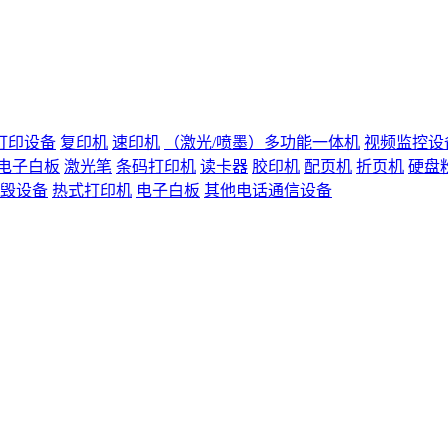
打印设备
复印机
速印机
（激光/喷墨）多功能一体机
视频监控设
电子白板
激光笔
条码打印机
读卡器
胶印机
配页机
折页机
硬盘
毁设备
热式打印机
电子白板
其他电话通信设备