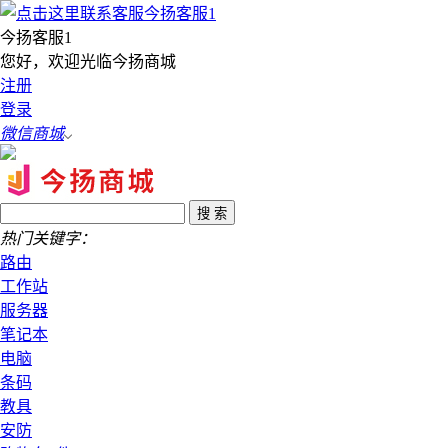
今扬客服1
您好，欢迎光临今扬商城
注册
登录
微信商城
热门关键字：
路由
工作站
服务器
笔记本
电脑
条码
教具
安防