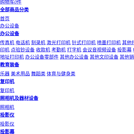
购物车
0
件
全部商品分类
首页
办公设备
办公设备
传真机
电话机
刻录机
激光打印机
针式打印机
喷墨打印机
其他
印机
点验钞设备
收款机
考勤机
打字机
会议音视频设备
投影幕
地址打印机
办公设备零部件
其他办公设备
其他文印设备
其他销
教育装备
乐器
美术用品
舞蹈类
体育与健身类
复印机
复印机
照相机及器材设备
照相机
投影仪
投影仪
投影幕