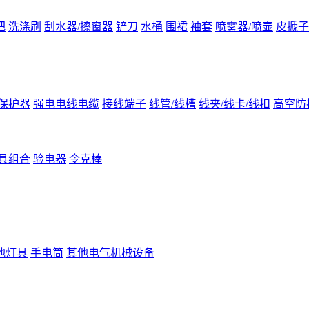
把
洗涤刷
刮水器/擦窗器
铲刀
水桶
围裙
袖套
喷雾器/喷壶
皮搋子
保护器
强电电线电缆
接线端子
线管/线槽
线夹/线卡/线扣
高空防
具组合
验电器
令克棒
他灯具
手电筒
其他电气机械设备