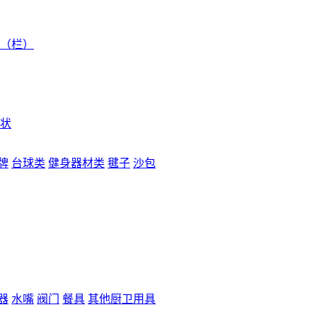
（栏）
状
牌
台球类
健身器材类
毽子
沙包
器
水嘴
阀门
餐具
其他厨卫用具